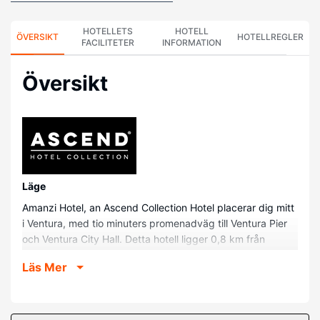
HOTELLETS
HOTELL
ÖVERSIKT
HOTELLREGLER
FACILITETER
INFORMATION
Översikt
Läge
Amanzi Hotel, an Ascend Collection Hotel placerar dig mitt
i Ventura, med tio minuters promenadväg till Ventura Pier
och Ventura City Hall. Detta hotell ligger 0,8 km från
Ventura Botanical Gardens och 1,5 km från San
Läs Mer
Buenaventura Mission.
Hotellrum
Känn dig som hemma i ett av de 119 luftkonditionerade