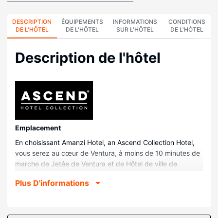
DESCRIPTION
ÉQUIPEMENTS
INFORMATIONS
CONDITIONS
DE L'HÔTEL
DE L'HÔTEL
SUR L'HÔTEL
DE L'HÔTEL
Description de l'hôtel
Emplacement
En choisissant Amanzi Hotel, an Ascend Collection Hotel,
vous serez au cœur de Ventura, à moins de 10 minutes de
marche de Jetée de Ventura et de Hôtel de ville de
Ventura. Cet hôtel se trouve à 0,8 km de Jardins
Plus D'informations
botaniques de Ventura et à 1,5 km de San Buenaventura
Mission.
Chambres