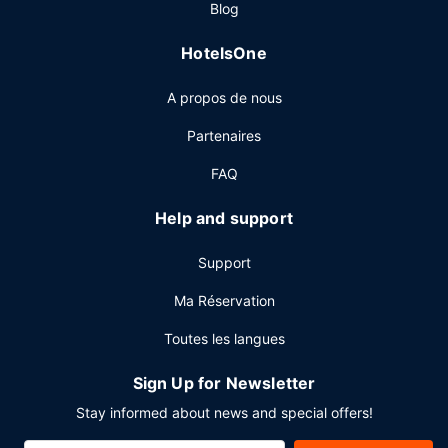
Restaurant
Blog
Un petit déjeuner buffet gratuit est servi en semaine de
HotelsOne
06 h 00 à 09 h 30 et le week-end de 07 h 00 à 10 h 30.
Autres services
A propos de nous
Les équipements et services proposés incluent un centre
Partenaires
d'affaires, un service de nettoyage à sec / blanchisserie et
une réception ouverte 24 h/24. Un parking gratuit est
FAQ
disponible dans l'enceinte de l'hébergement.
Help and support
Support
Ma Réservation
Toutes les langues
Sign Up for Newsletter
Stay informed about news and special offers!