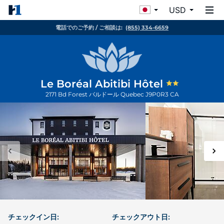
USD
電話でのご予約 / ご相談は:
(855) 334-6659
Le Boréal Abitibi Hôtel
2171 Bd Forest
バルドール
Quebec
J9P0R3
CA
チェックイン日:
チェックアウト日: