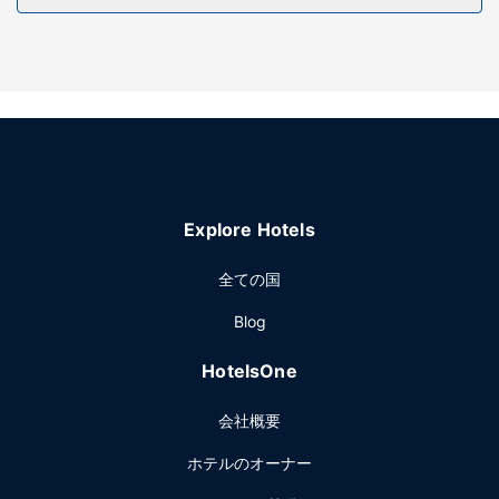
ご利用いただけます。
レストラン
無料のコンチネンタル ブレックファストを毎日、7:00 ～
9:30 までお召し上がりいただけます。
その他の施設
24 時間対応フロントデスク、エレベーター、共用エリアの電
子レンジをお使いいただけます。敷地内にはセルフパーキン
グ (無料) が備わっています。
Explore Hotels
全ての国
Blog
HotelsOne
会社概要
ホテルのオーナー