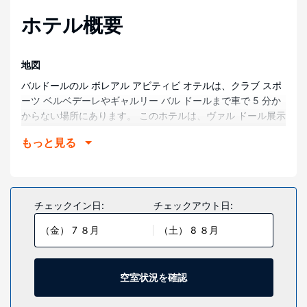
ホテル概要
地図
バルドールのル ボレアル アビティビ オテルは、クラブ スポ
ーツ ベルベデーレやギャルリー バル ドールまで車で 5 分か
からない場所にあります。 このホテルは、ヴァル ドール展示
センターまで 3.3 km、シアター テレベックまで 3.8 km の
もっと見る
場所にあります。
部屋
全 98 室ある客室には、大型冷蔵庫 / 冷凍庫、コンロなどの
備わったキッチンがあり、ゆったりおくつろぎいただけま
チェックイン日:
チェックアウト日:
す。スマートテレビでケーブルの番組をご覧いただけるほ
（金） 7 ８月
（土） 8 ８月
か、WiFi (無料)などもご利用いただけます。電子レンジ、電
気ポットの他に、市内通話 (無料)付きの電話をご利用いただ
けます。
空室状況を確認
施設
便利なWiFi (無料)、暖炉 (ロビーエリア)、自動販売機などを