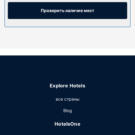
плита. Чтобы вам не пришлось скучать, в номерах
установлены телевизоры Smart TV, на которых можно
Проверить наличие мест
смотреть кабельное телевидение, а бесплатный
беспроводной доступ к интернету позволяет всегда
оставаться на связи. Предоставляются следующие
удобства и услуги: микроволновые печи и
электрические чайники, а также телефон, с которого
можно осуществлять бесплатные местные звонки.
Особенности объекта
Гостям предоставляются такие услуги и удобства как
бесплатный беспроводной доступ в интернет, камин в
холле и торговый автомат.
Explore Hotels
Ресторан
все страны
Бесплатный завтрак (континентальный) предлагается
ежедневно с 7:00 до 9:30.
Blog
Другие особенности
HotelsOne
Для удобства гостей предоставляется следующее:
круглосуточная работа стойки регистрации, лифт и