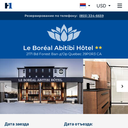
USD
Резервирование по телефону:
(855) 334-6659
Le Boréal Abitibi Hôtel
2171 Bd Forest
Вал-д'Ор
Quebec
J9P0R3
CA
Дата заезда
Дата отъезда: