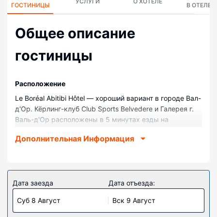
УСЛУГИ
О ХОТЕЛЕ
ГОСТИНИЦЫ
В ОТЕЛЕ
Общее описание
гостиницы
Pасположение
Le Boréal Abitibi Hôtel — хороший вариант в городе Вал-
д'Ор. Кёрлинг-клуб Club Sports Belvedere и Галерея г.
Валь-д'Ор расположены в 5 минутах езды на
автомобиле. Отель — вариант с прекрасным
Дополнительная Информация
расположением: Арт-центр Centre d'Exposition de Val-
d'Or находится в 3,3 км, Центр исполнительских
искусств Theatre Telebec — в 3,8 км от него.
Номера
Дата заезда
Дата отъезда:
Почувствуйте себя как дома в одном из 98 номеров.
Суб 8 Август
Вск 9 Август
кухни оснащены следующим оборудованием:
полноразмерный холодильник или морозильник и