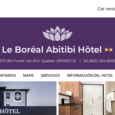
Car renta
nformación del hotel
Condiciones especiales
Le Boréal Abitibi Hôtel
2171 Bd Forest
Val-d'Or
Quebec
J9P0R3
CA
Tel.
(855) 334-665
NTARIOS
MAPA
SERVICIOS
INFORMACIÓN DEL HOTEL