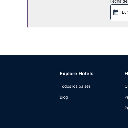
Restaurante
Fecha de
Se ofrece un desayuno continental gratuito todos
Lu
Otros servicios
Tendrás un servicio de recepción las 24 horas, u
disponible.
Explore Hotels
H
Todos los paises
Q
Blog
P
P