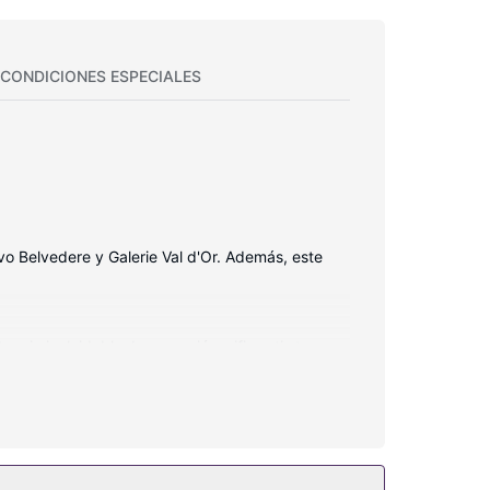
CONDICIONES ESPECIALES
vo Belvedere y Galerie Val d'Or. Además, este
ncia inolvidable. La conexión wifi gratis te
tretenerte. Entre las comodidades, se incluyen
ea o una máquina expendedora.