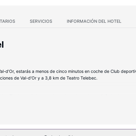
TARIOS
SERVICIOS
INFORMACIÓN DEL HOTEL
l
e Val-d'Or, estarás a menos de cinco minutos en coche de Club deporti
ciones de Val-d'Or y a 3,8 km de Teatro Telebec.
igorífico/congelador grande y placa de cocina, y disfruta de una esta
tus ratos libres tendrás una Smart TV con canales por cable para en
lamadas locales gratuitas.
ecen, como conexión a Internet wifi gratis, un vestíbulo con chimen