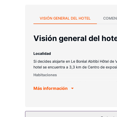
VISIÓN GENERAL DEL HOTEL
COMEN
Visión general del hote
Localidad
Si decides alojarte en Le Boréal Abitibi Hôtel d
hotel se encuentra a 3,3 km de Centro de exposi
Habitaciones
Reserva una de las 98 habitaciones con cocina, fr
Más información
permitirá mantenerte al día de todo. Además, en 
microondas, hervidor eléctrico y teléfono con y l
Servicios hotel
Aprovecha los prácticos servicios que se te ofr