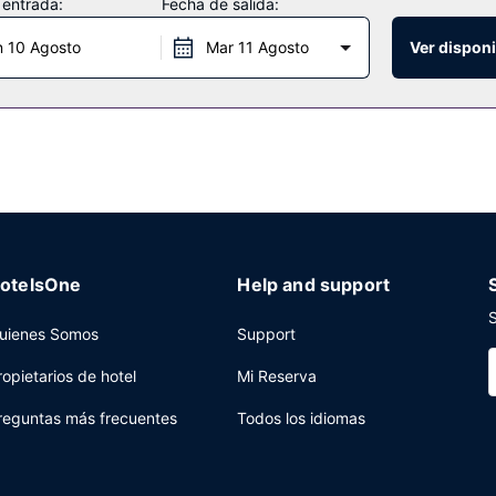
 entrada:
Fecha de salida:
 los días de 07:00 a 09:30.
n 10 Agosto
Mar 11 Agosto
Ver disponi
n ascensor y un microondas en la zona común a tu disposición. Hay u
otelsOne
Help and support
S
uienes Somos
Support
ropietarios de hotel
Mi Reserva
reguntas más frecuentes
Todos los idiomas