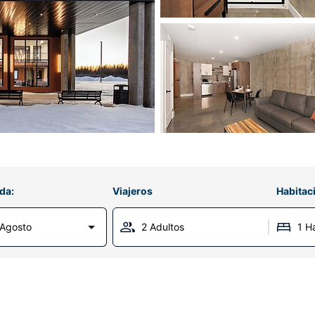
da:
Viajeros
Habitac
 Agosto
2 Adultos
1 H