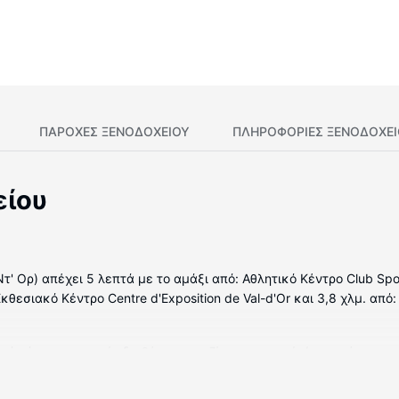
ΠΑΡΟΧΕΣ ΞΕΝΟΔΟΧΕΙΟΥ
ΠΛΗΡΟΦΟΡΊΕΣ ΞΕΝΟΔΟΧΕ
είου
 Ντ' Ορ) απέχει 5 λεπτά με το αμάξι από: Αθλητικό Κέντρο Club Spo
Εκθεσιακό Κέντρο Centre d'Exposition de Val-d'Or και 3,8 χλμ. από
μάτιά μας, τα οποία διαθέτουν κουζίνες με ψυγεία/καταψύκτες κα
Smart με καλωδιακά κανάλια, ενώ μπορείτε να είστε online με δ
ν και βραστήρες νερού, καθώς επίσης τηλέφωνα με δωρεάν τοπι