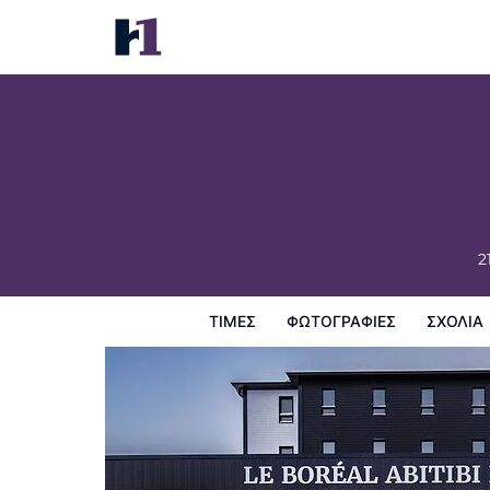
Le Boréal Abitibi Hôtel
Τιμές
Φωτογραφίες
σχόλια
Χάρτης
Παροχες 
2
ΤΙΜΈΣ
ΦΩΤΟΓΡΑΦΊΕΣ
ΣΧΌΛΙΑ