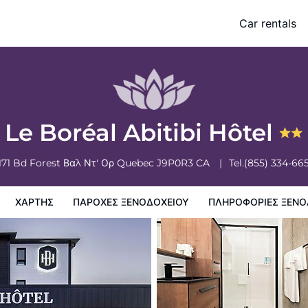
Car rentals
ξενοδοχειου
Πληροφορίες ξενοδοχείου
Πολιτικη ξενοδοχείων
Le Boréal Abitibi Hôtel
171 Bd Forest
Βαλ Ντ' Ορ
Quebec
J9P0R3
CA
Tel.
(855) 334-66
ΧΆΡΤΗΣ
ΠΑΡΟΧΕΣ ΞΕΝΟΔΟΧΕΙΟΥ
ΠΛΗΡΟΦΟΡΊΕΣ ΞΕΝΟ