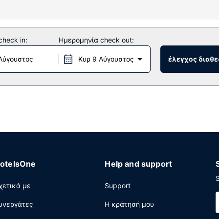
ς δωρεάν ασύρματο ίντερνετ, τζάκι στο λόμπι και μηχάνημα αυτό
heck in:
Ημερομηνία check out:
ινά μεταξύ 7:00 π.μ. - 9:30 π.μ..
Αύγουστος
Κυρ 9 Αύγουστος
έλεγχος διαθε
σεψιόν όλο το 24ωρο, ένα ασανσέρ και φούρνος μικροκυμάτων στ
.
otelsOne
Help and support
S
χετικά με
Support
υνεργάτες
Η κράτησή μου