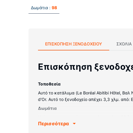
Δωμάτια :
98
ΕΠΙΣΚΌΠΗΣΗ ΞΕΝΟΔΟΧΕΊΟΥ
ΣΧΌΛΙΑ
Επισκόπηση ξενοδοχ
Τοποθεσία
Αυτό το κατάλυμα (Le Boréal Abitibi Hôtel, Βαλ
d'Or. Αυτό το ξενοδοχείο απέχει 3,3 χλμ. από: 
Δωμάτια
Νιώστε σαν στο σπίτι σας σε ένα από τα 98 δω
Περισσότερα
τη διασκέδασή σας προσφέρονται τηλεοράσεις 
παροχές περιλαμβάνουν φούρνους μικροκυμάτω