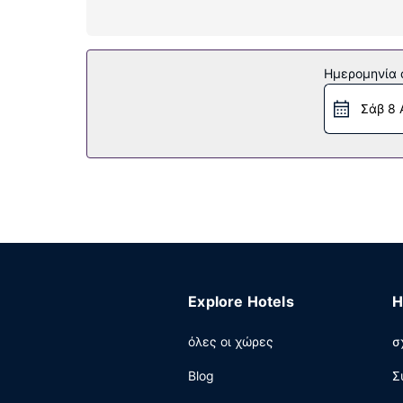
Παροχές καταλύματος
Χρησιμοποιήστε τις βολικές παροχές μας, όπω
Εστιατόριο
Ημερομηνία c
Σερβίρεται δωρεάν πρωινό (ευρωπαϊκό) καθημερ
Σάβ 8 
Άλλες παροχές
Στις σημαντικές παροχές περιλαμβάνονται ρε
θα βρείτε δωρεάν στάθμευση χωρίς παρκαδόρο
Explore Hotels
H
όλες οι χώρες
σ
Blog
Σ