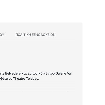
ΊΟΥ
ΠΟΛΙΤΙΚΗ ΞΕΝΟΔΟΧΕΊΩΝ
rts Belvedere και Εμπορικό κέντρο Galerie Val
: Θέατρο Theatre Telebec.
νονικού μεγέθους και μαγειρικές εστίες. Για
ωρεάν ασύρματη πρόσβαση στο ίντερνετ. Οι
κές κλήσεις.