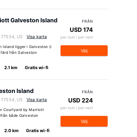
ott Galveston Island
FRÅN
USD 174
s 77554, US
Visa karta
per rum / per natt
Island ligger i Galveston (i
Välj
lfärd från Galveston
2.1 km
Gratis wi-fi
eston Island
FRÅN
s 77554, US
Visa karta
USD 224
per rum / per natt
r Courtyard by Marriott
d från både Galveston
Välj
2.0 km
Gratis wi-fi