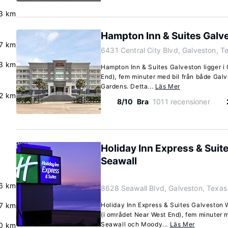
3 km
Hampton Inn & Suites Galv
.7 km
6431 Central City Blvd, Galveston, 
3 km
Hampton Inn & Suites Galveston ligger i
End), fem minuter med bil från både Ga
Gardens. Detta...
Läs Mer
.2 km
8/10
Bra
1011 recensioner
Holiday Inn Express & Suit
Seawall
.6 km
8628 Seawall Blvd, Galveston, Texa
.7 km
Holiday Inn Express & Suites Galveston 
(i området Near West End), fem minuter 
Seawall och Moody...
Läs Mer
.0 km