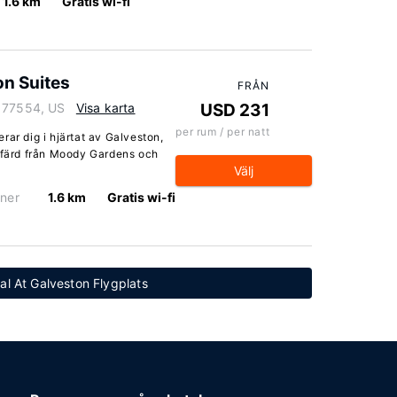
1.6 km
Gratis wi-fi
on Suites
FRÅN
s 77554, US
Visa karta
USD 231
per rum / per natt
rar dig i hjärtat av Galveston,
ilfärd från Moody Gardens och
Välj
ner
1.6 km
Gratis wi-fi
nal At Galveston Flygplats