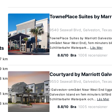
TownePlace Suites by Marri
9540 Seawall Blvd, Galveston, Texa
TownePlace Suites by Marriott Galveston 
området Near West End), fem minuters bi
ts
Schlitterbahn Waterpark...
Läs Mer
8.6/10
Bra
1006 recensioner
.7 km
.9 km
Courtyard by Marriott Galv
.8 km
9550 Seawall Blvd, Galveston, Texa
I Galveston-området Near West End ligge
.1 km
Galveston Island en fem minuters bilfär
Schlitterbahn Waterpark och...
Läs Mer
3 km
8.8/10
Bra
1005 recensioner