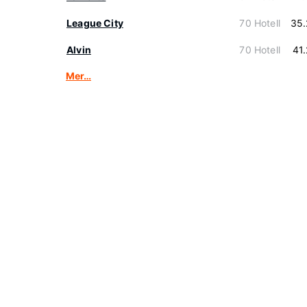
League City
70 Hotell
35.
Alvin
70 Hotell
41
Mer…