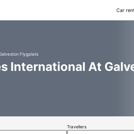
Car ren
 Galveston Flygplats
es International At Gal
Travellers