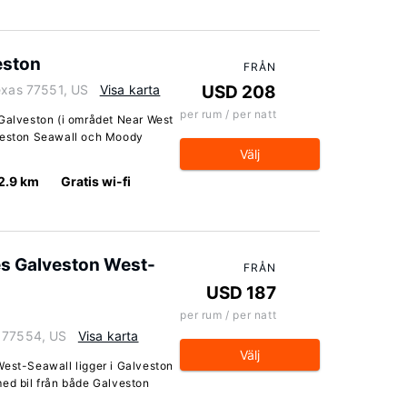
eston
FRÅN
Texas 77551, US
Visa karta
USD 208
per rum / per natt
 Galveston (i området Near West
lveston Seawall och Moody
Välj
2.9 km
Gratis wi-fi
es Galveston West-
FRÅN
USD 187
per rum / per natt
s 77554, US
Visa karta
Välj
West-Seawall ligger i Galveston
med bil från både Galveston