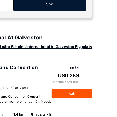
Sök
nal At Galveston
ll nära Scholes International At Galveston Flygplats
 and Convention
FRÅN
USD 289
per rum / per natt
4, US
Visa karta
Välj
 and Convention Center i
 du en kort promenad från Moody
ner
1.4 km
Gratis wi-fi