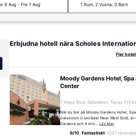
or 6 Aug - Fre 7 Aug
1 Rum, 2 Vuxna, 0 Barn
Erbjudna hotell nära Scholes Internatio
Fler hote
Moody Gardens Hotel, Spa
Center
7 Hope Blvd, Galveston, Texas 7755
När du bor på Moody Gardens Hotel, Spa
Galveston (i området Near West End), är
Gardens och 9 min...
Läs Mer
9/10
Fantastiskt
2101 recensio