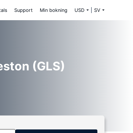
tals
Support
Min bokning
USD
SV
veston (GLS)