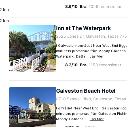
8.6/10
Bra
1026 recensioner
2 km
.2 km
Inn at The Waterpark
2525 Jones Dr, Galveston, Texas 77
I Galveston-området Near West End ligger
minuters promenad från Moody Gardens 
Waterpark. Detta...
Läs Mer
8.2/10
Bra
1150 recensioner
Galveston Beach Hotel
8710 Seawall Blvd, Galveston, Texa
I området Near West End i Galveston lig
minuters promenad från Galveston Fishin
Moody Gardens. ...
Läs Mer