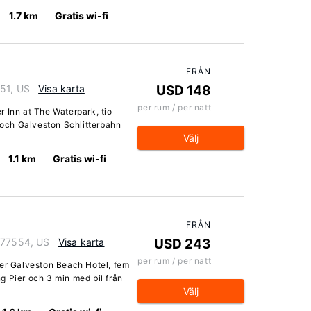
1.7 km
Gratis wi-fi
FRÅN
551, US
Visa karta
USD 148
per rum / per natt
 Inn at The Waterpark, tio
och Galveston Schlitterbahn
Välj
1.1 km
Gratis wi-fi
FRÅN
s 77554, US
Visa karta
USD 243
per rum / per natt
ger Galveston Beach Hotel, fem
g Pier och 3 min med bil från
Välj