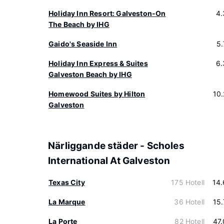
Holiday Inn Resort: Galveston-On
4.
The Beach by IHG
Gaido's Seaside Inn
5
Holiday Inn Express & Suites
6.
Galveston Beach by IHG
Homewood Suites by Hilton
10
Galveston
Närliggande städer - Scholes
International At Galveston
Texas City
175 Hotell
14
La Marque
36 Hotell
15
La Porte
82 Hotell
47