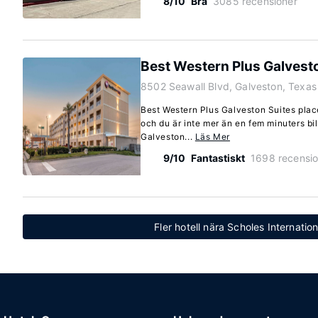
8/10
Bra
3085 recensioner
Best Western Plus Galvest
8502 Seawall Blvd, Galveston, Texa
Best Western Plus Galveston Suites place
och du är inte mer än en fem minuters b
Galveston...
Läs Mer
9/10
Fantastiskt
1698 recensio
Fler hotell nära Scholes Internatio