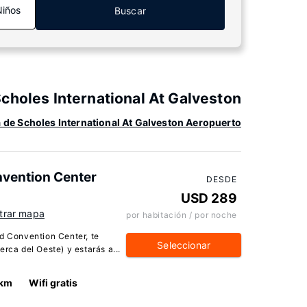
Niños
Buscar
holes International At Galveston
 de Scholes International At Galveston Aeropuerto
nvention Center
DESDE
USD 289
trar mapa
por habitación / por noche
d Convention Center, te
Seleccionar
rca del Oeste) y estarás a...
 km
Wifi gratis