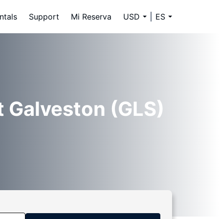
ntals
Support
Mi Reserva
USD
ES
t Galveston (GLS)