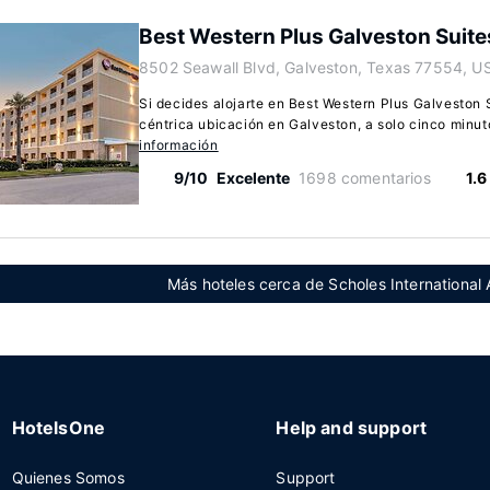
Best Western Plus Galveston Suite
8502 Seawall Blvd, Galveston, Texas 77554, U
Si decides alojarte en Best Western Plus Galveston S
céntrica ubicación en Galveston, a solo cinco minu
información
9/10
Excelente
1698 comentarios
1.6
Más hoteles cerca de Scholes International
HotelsOne
Help and support
Quienes Somos
Support