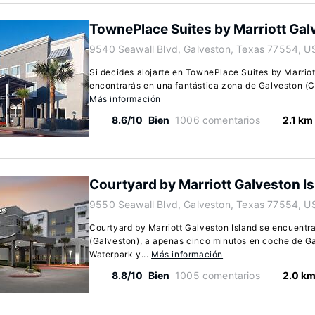
TownePlace Suites by Marriott Gal
9540 Seawall Blvd, Galveston, Texas 77554, U
Si decides alojarte en TownePlace Suites by Marriot
encontrarás en una fantástica zona de Galveston (Ce
Más información
8.6/10
Bien
1006 comentarios
2.1 km
Courtyard by Marriott Galveston I
9550 Seawall Blvd, Galveston, Texas 77554, U
Courtyard by Marriott Galveston Island se encuentr
(Galveston), a apenas cinco minutos en coche de Ga
Waterpark y...
Más información
8.8/10
Bien
1005 comentarios
2.0 k