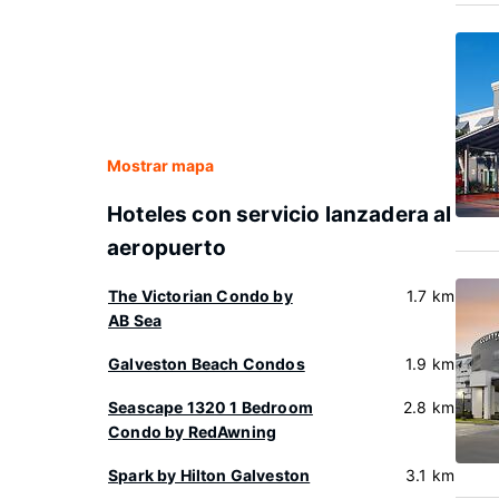
Mostrar mapa
Hoteles con servicio lanzadera al
aeropuerto
The Victorian Condo by
1.7 km
AB Sea
Galveston Beach Condos
1.9 km
Seascape 1320 1 Bedroom
2.8 km
Condo by RedAwning
Spark by Hilton Galveston
3.1 km