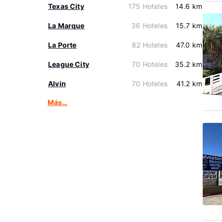
Texas City
175 Hoteles
14.6 km
La Marque
36 Hoteles
15.7 km
La Porte
82 Hoteles
47.0 km
League City
70 Hoteles
35.2 km
Alvin
70 Hoteles
41.2 km
Más…