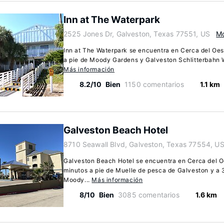
Inn at The Waterpark
2525 Jones Dr, Galveston, Texas 77551, US
Mo
Inn at The Waterpark se encuentra en Cerca del Oes
a pie de Moody Gardens y Galveston Schlitterbahn W
Más información
8.2/10
Bien
1150 comentarios
1.1 km
Galveston Beach Hotel
8710 Seawall Blvd, Galveston, Texas 77554, U
Galveston Beach Hotel se encuentra en Cerca del Oe
minutos a pie de Muelle de pesca de Galveston y a 
Moody...
Más información
8/10
Bien
3085 comentarios
1.6 km