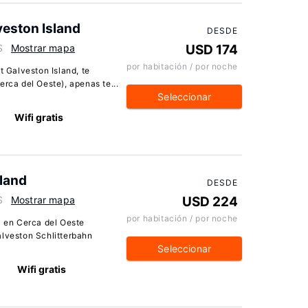
veston Island
DESDE
S
Mostrar mapa
USD 174
por habitación / por noche
t Galveston Island, te
rca del Oeste), apenas te...
Seleccionar
Wifi gratis
sland
DESDE
S
Mostrar mapa
USD 224
por habitación / por noche
a en Cerca del Oeste
lveston Schlitterbahn
Seleccionar
m
Wifi gratis