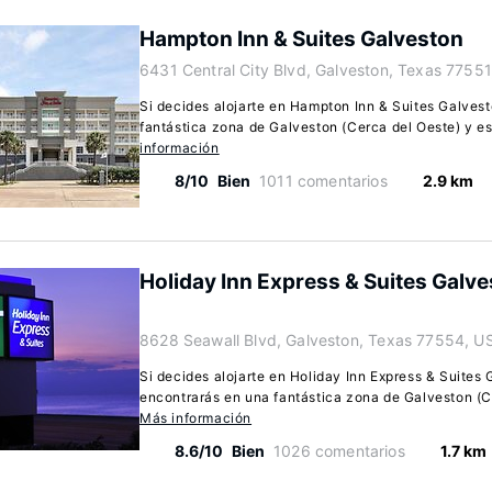
Hampton Inn & Suites Galveston
6431 Central City Blvd, Galveston, Texas 77551
Si decides alojarte en Hampton Inn & Suites Galvest
fantástica zona de Galveston (Cerca del Oeste) y es
información
8/10
Bien
1011 comentarios
2.9 km
Holiday Inn Express & Suites Galv
8628 Seawall Blvd, Galveston, Texas 77554, U
Si decides alojarte en Holiday Inn Express & Suites
encontrarás en una fantástica zona de Galveston (Ce
Más información
8.6/10
Bien
1026 comentarios
1.7 km