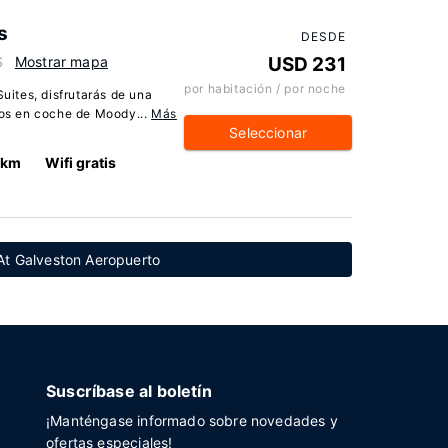
s
DESDE
S
Mostrar mapa
USD 231
por habitación / por noche
uites, disfrutarás de una
tos en coche de Moody...
Más
Seleccionar
 km
Wifi gratis
 At Galveston Aeropuerto
Suscríbase al boletín
¡Manténgase informado sobre novedades y
ofertas especiales!