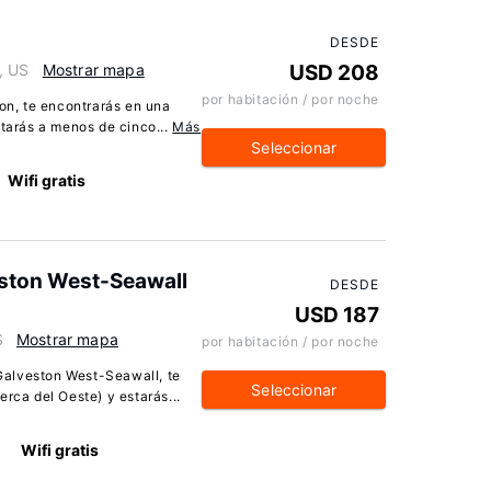
DESDE
, US
Mostrar mapa
USD 208
por habitación / por noche
on, te encontrarás en una
tarás a menos de cinco...
Más
Seleccionar
Wifi gratis
eston West-Seawall
DESDE
USD 187
S
Mostrar mapa
por habitación / por noche
 Galveston West-Seawall, te
Seleccionar
rca del Oeste) y estarás...
Wifi gratis