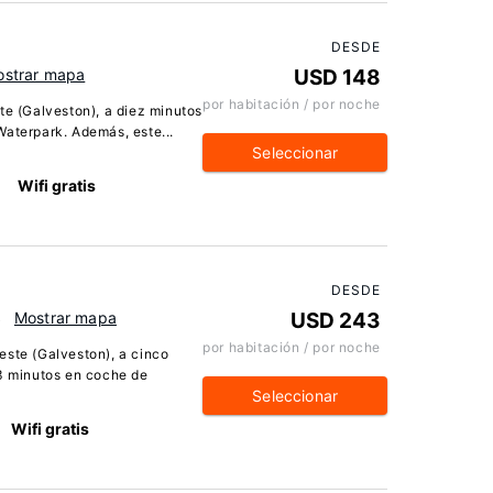
DESDE
strar mapa
USD 148
por habitación / por noche
te (Galveston), a diez minutos
aterpark. Además, este...
Seleccionar
Wifi gratis
DESDE
S
Mostrar mapa
USD 243
por habitación / por noche
ste (Galveston), a cinco
3 minutos en coche de
Seleccionar
Wifi gratis