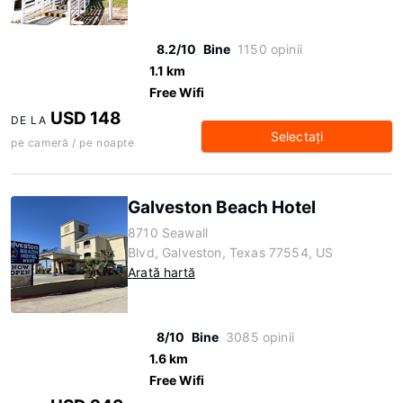
8.2/10
Bine
1150 opinii
1.1 km
Free Wifi
USD 148
DE LA
Selectaţi
pe cameră / pe noapte
Galveston Beach Hotel
8710 Seawall
Blvd, Galveston, Texas 77554, US
Arată hartă
8/10
Bine
3085 opinii
1.6 km
Free Wifi