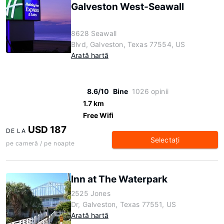
Galveston West-Seawall
8628 Seawall
Blvd, Galveston, Texas 77554, US
Arată hartă
8.6/10
Bine
1026 opinii
1.7 km
Free Wifi
USD 187
DE LA
Selectaţi
pe cameră / pe noapte
Inn at The Waterpark
2525 Jones
Dr, Galveston, Texas 77551, US
Arată hartă