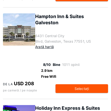
Hampton Inn & Suites
Galveston
6431 Central City
Blvd, Galveston, Texas 77551, US
Arată hartă
8/10
Bine
1011 opinii
2.9 km
Free Wifi
USD 208
DE LA
Selectaţi
pe cameră / pe noapte
Holiday Inn Express & Suites