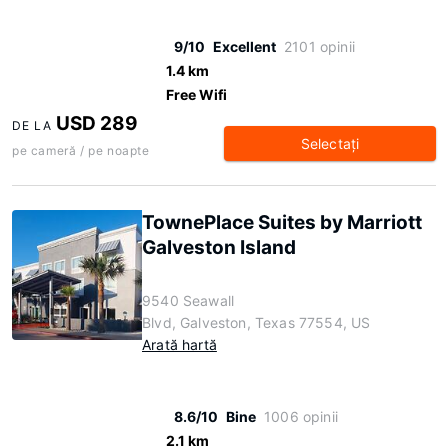
9/10
Excellent
2101 opinii
1.4 km
Free Wifi
USD 289
DE LA
Selectaţi
pe cameră / pe noapte
TownePlace Suites by Marriott
Galveston Island
9540 Seawall
Blvd, Galveston, Texas 77554, US
Arată hartă
8.6/10
Bine
1006 opinii
2.1 km