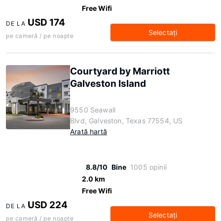
Free Wifi
USD 174
DE LA
Selectaţi
pe cameră / pe noapte
Courtyard by Marriott
Galveston Island
9550 Seawall
Blvd, Galveston, Texas 77554, US
Arată hartă
8.8/10
Bine
1005 opinii
2.0 km
Free Wifi
USD 224
DE LA
Selectaţi
pe cameră / pe noapte