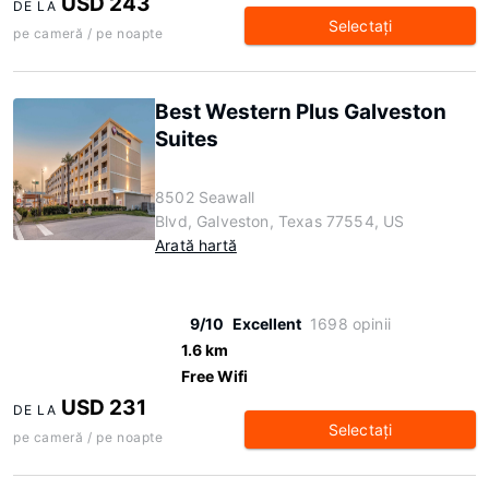
USD 243
DE LA
Selectaţi
pe cameră / pe noapte
Best Western Plus Galveston
Suites
8502 Seawall
Blvd, Galveston, Texas 77554, US
Arată hartă
9/10
Excellent
1698 opinii
1.6 km
Free Wifi
USD 231
DE LA
Selectaţi
pe cameră / pe noapte