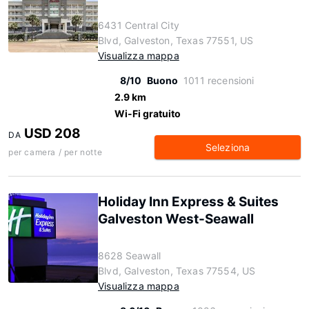
6431 Central City
Blvd, Galveston, Texas 77551, US
Visualizza mappa
8/10
Buono
1011 recensioni
2.9 km
Wi-Fi gratuito
USD 208
DA
Seleziona
per camera / per notte
Holiday Inn Express & Suites
Galveston West-Seawall
8628 Seawall
Blvd, Galveston, Texas 77554, US
Visualizza mappa