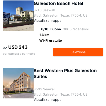
Galveston Beach Hotel
8710 Seawall
Blvd, Galveston, Texas 77554, US
Visualizza mappa
8/10
Buono
3085 recensioni
1.6 km
Wi-Fi gratuito
USD 243
DA
Seleziona
per camera / per notte
Best Western Plus Galveston
Suites
8502 Seawall
Blvd, Galveston, Texas 77554, US
Visualizza mappa