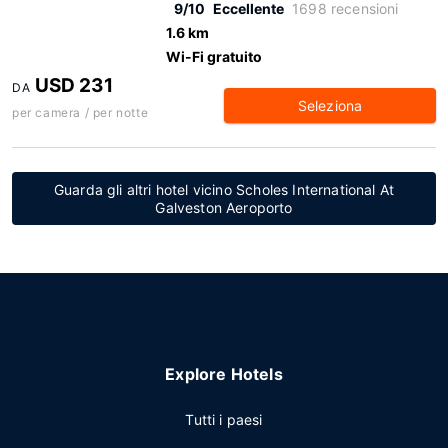
9/10
Eccellente
1698 recensioni
1.6 km
Wi-Fi gratuito
USD 231
DA
Seleziona
per camera / per notte
Guarda gli altri hotel vicino Scholes International At
Galveston Aeroporto
Explore Hotels
Tutti i paesi