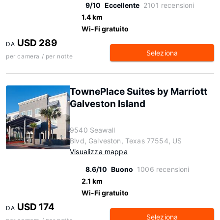
9/10
Eccellente
2101 recensioni
1.4 km
Wi-Fi gratuito
USD 289
DA
Seleziona
per camera / per notte
TownePlace Suites by Marriott
Galveston Island
9540 Seawall
Blvd, Galveston, Texas 77554, US
Visualizza mappa
8.6/10
Buono
1006 recensioni
2.1 km
Wi-Fi gratuito
USD 174
DA
Seleziona