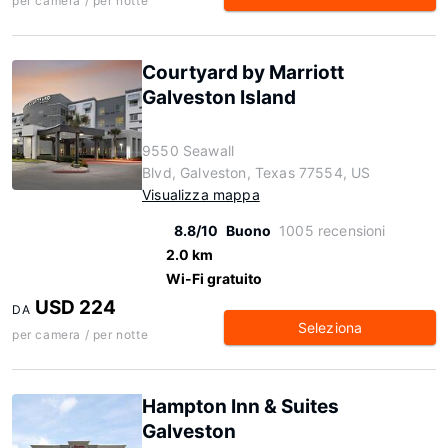
per camera / per notte
Courtyard by Marriott
Galveston Island
9550 Seawall
Blvd, Galveston, Texas 77554, US
Visualizza mappa
8.8/10
Buono
1005 recensioni
2.0 km
Wi-Fi gratuito
USD 224
DA
Seleziona
per camera / per notte
Hampton Inn & Suites
Galveston