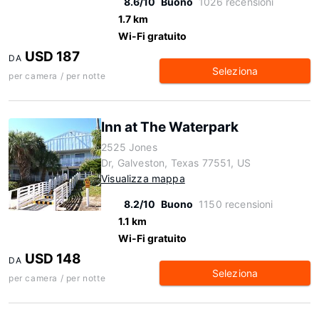
8.6/10
Buono
1026 recensioni
1.7 km
Wi-Fi gratuito
USD 187
DA
Seleziona
per camera / per notte
Inn at The Waterpark
2525 Jones
Dr, Galveston, Texas 77551, US
Visualizza mappa
8.2/10
Buono
1150 recensioni
1.1 km
Wi-Fi gratuito
USD 148
DA
Seleziona
per camera / per notte