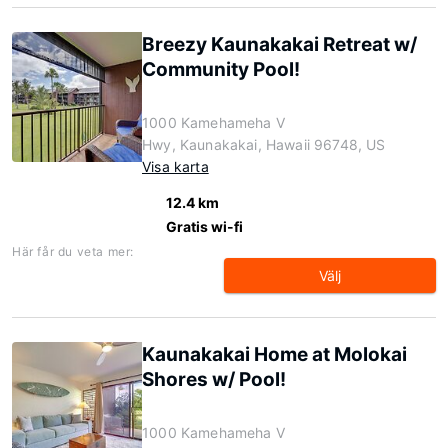
Breezy Kaunakakai Retreat w/
Community Pool!
1000 Kamehameha V
Hwy, Kaunakakai, Hawaii 96748, US
Visa karta
12.4 km
Gratis wi-fi
Här får du veta mer:
Välj
Kaunakakai Home at Molokai
Shores w/ Pool!
1000 Kamehameha V