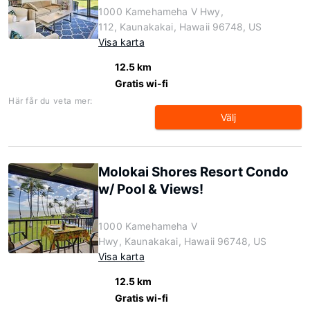
1000 Kamehameha V Hwy,
112, Kaunakakai, Hawaii 96748, US
Visa karta
12.5 km
Gratis wi-fi
Här får du veta mer:
Välj
Molokai Shores Resort Condo
w/ Pool & Views!
1000 Kamehameha V
Hwy, Kaunakakai, Hawaii 96748, US
Visa karta
12.5 km
Gratis wi-fi