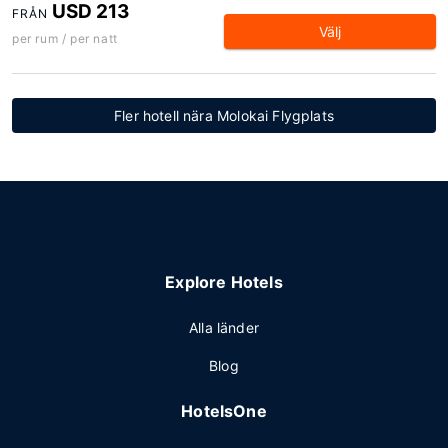
USD 213
FRÅN
Välj
per rum / per natt
Fler hotell nära Molokai Flygplats
Explore Hotels
Alla länder
Blog
HotelsOne