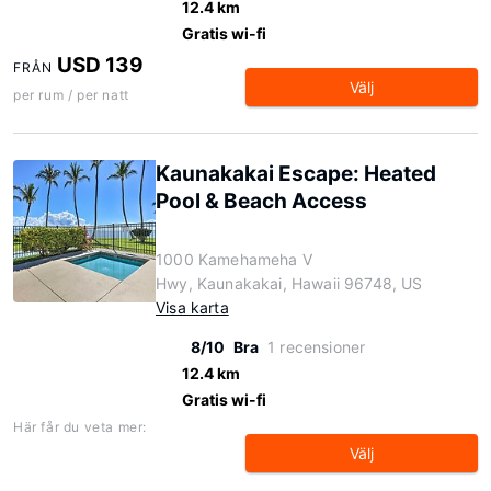
12.4 km
Gratis wi-fi
USD 139
FRÅN
Välj
per rum / per natt
Kaunakakai Escape: Heated
Pool & Beach Access
1000 Kamehameha V
Hwy, Kaunakakai, Hawaii 96748, US
Visa karta
8/10
Bra
1 recensioner
12.4 km
Gratis wi-fi
Här får du veta mer:
Välj