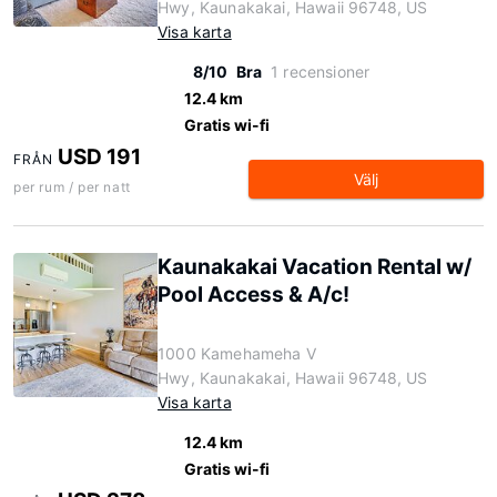
Hwy, Kaunakakai, Hawaii 96748, US
Visa karta
8/10
Bra
1 recensioner
12.4 km
Gratis wi-fi
USD 191
FRÅN
Välj
per rum / per natt
Kaunakakai Vacation Rental w/
Pool Access & A/c!
1000 Kamehameha V
Hwy, Kaunakakai, Hawaii 96748, US
Visa karta
12.4 km
Gratis wi-fi