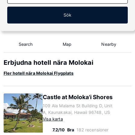
Sök
Search
Map
Nearby
Erbjudna hotell nära Molokai
Fler hotell nära Molokai Flygplats
Castle at Moloka'i Shores
109 Ala Malama St Building D, Unit
A, Kaunakakai, Hawaii 96748, US
Visa karta
7.2/10
Bra
182 recensioner