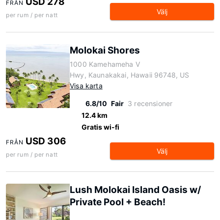
USD 278
FRÅN
Välj
per rum / per natt
Molokai Shores
1000 Kamehameha V
Hwy, Kaunakakai, Hawaii 96748, US
Visa karta
6.8/10
Fair
3 recensioner
12.4 km
Gratis wi-fi
USD 306
FRÅN
Välj
per rum / per natt
Lush Molokai Island Oasis w/
Private Pool + Beach!