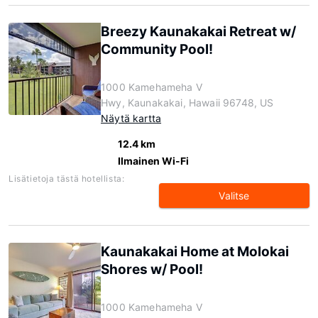
Breezy Kaunakakai Retreat w/
Community Pool!
1000 Kamehameha V
Hwy, Kaunakakai, Hawaii 96748, US
Näytä kartta
12.4 km
Ilmainen Wi-Fi
Lisätietoja tästä hotellista:
Valitse
Kaunakakai Home at Molokai
Shores w/ Pool!
1000 Kamehameha V