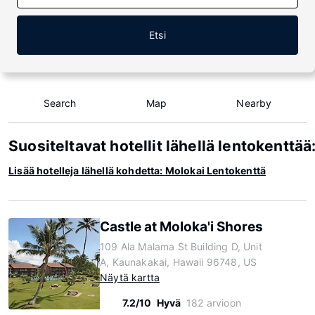
Etsi
Search
Map
Nearby
Suositeltavat hotellit lähellä lentokenttää
Lisää hotelleja lähellä kohdetta: Molokai Lentokenttä
Castle at Moloka'i Shores
109 Ala Malama St Building D, Unit
A, Kaunakakai, Hawaii 96748, US
Näytä kartta
7.2/10
Hyvä
182 arvioon