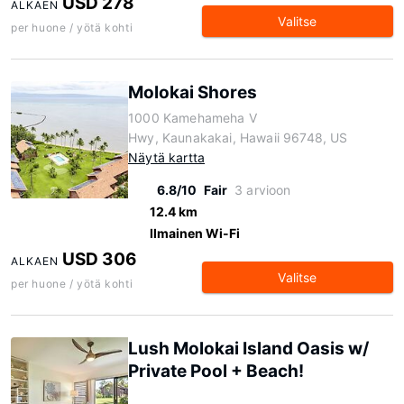
USD 278
ALKAEN
Valitse
per huone / yötä kohti
Molokai Shores
1000 Kamehameha V
Hwy, Kaunakakai, Hawaii 96748, US
Näytä kartta
6.8/10
Fair
3 arvioon
12.4 km
Ilmainen Wi-Fi
USD 306
ALKAEN
Valitse
per huone / yötä kohti
Lush Molokai Island Oasis w/
Private Pool + Beach!