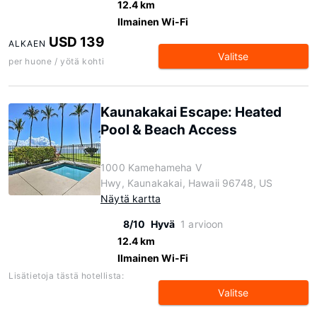
12.4 km
Ilmainen Wi-Fi
USD 139
ALKAEN
Valitse
per huone / yötä kohti
Kaunakakai Escape: Heated
Pool & Beach Access
1000 Kamehameha V
Hwy, Kaunakakai, Hawaii 96748, US
Näytä kartta
8/10
Hyvä
1 arvioon
12.4 km
Ilmainen Wi-Fi
Lisätietoja tästä hotellista:
Valitse