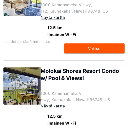
1000 Kamehameha V Hwy,
112, Kaunakakai, Hawaii 96748, US
Näytä kartta
12.5 km
Ilmainen Wi-Fi
Lisätietoja tästä hotellista:
Valitse
Molokai Shores Resort Condo
w/ Pool & Views!
1000 Kamehameha V
Hwy, Kaunakakai, Hawaii 96748, US
Näytä kartta
12.5 km
Ilmainen Wi-Fi