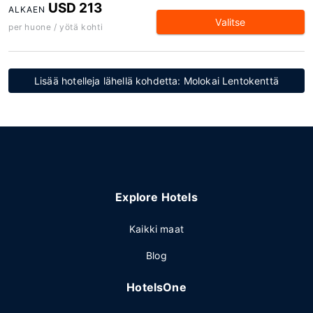
USD 213
ALKAEN
Valitse
per huone / yötä kohti
Lisää hotelleja lähellä kohdetta: Molokai Lentokenttä
Explore Hotels
Kaikki maat
Blog
HotelsOne