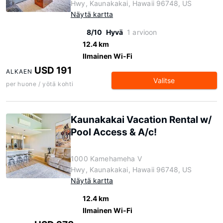
Hwy, Kaunakakai, Hawaii 96748, US
Näytä kartta
8/10
Hyvä
1 arvioon
12.4 km
Ilmainen Wi-Fi
USD 191
ALKAEN
Valitse
per huone / yötä kohti
Kaunakakai Vacation Rental w/
Pool Access & A/c!
1000 Kamehameha V
Hwy, Kaunakakai, Hawaii 96748, US
Näytä kartta
12.4 km
Ilmainen Wi-Fi