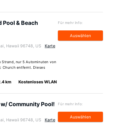
 Pool & Beach
Für mehr Info:
Auswählen
i, Hawaii 96748, US
Karte
m Strand, nur 5 Autominuten von
c Church entfernt. Dieses
2.4 km
Kostenloses WLAN
 w/ Community Pool!
Für mehr Info:
Auswählen
i, Hawaii 96748, US
Karte