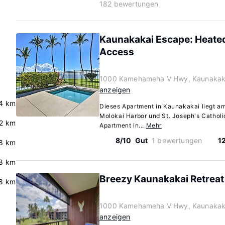
182 bewertungen
Kaunakakai Escape: Heated
Access
1000 Kamehameha V Hwy, Kaunakaka
anzeigen
4 km
Dieses Apartment in Kaunakakai liegt a
Molokai Harbor und St. Joseph's Catholi
2 km
Apartment in...
Mehr
8/10
Gut
1 bewertungen
1
8 km
.8 km
Breezy Kaunakakai Retreat
.8 km
1000 Kamehameha V Hwy, Kaunakaka
anzeigen