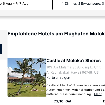
o 6 Aug - Fr 7 Aug
1 Zimmer, 2 Erwachsene, 0
Empfohlene Hotels am Flughafen Molok
Castle at Moloka'i Shores
109 Ala Malama St Building D, Unit
A, Kaunakakai, Hawaii 96748, US
Karte anzeigen
Castle at Moloka'i Shores in Kaunakakai 
Autominuten von Molokai Harbor und St.
entfernt. Diese Ferienwohnung...
Mehr
7.2/10
Gut
1