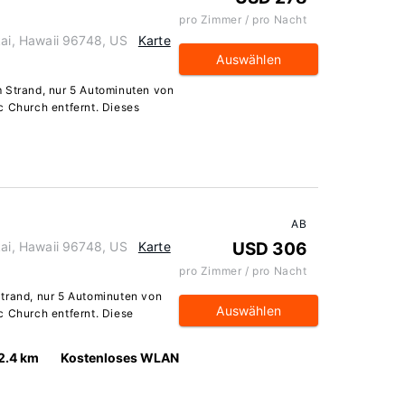
pro Zimmer / pro Nacht
i, Hawaii 96748, US
Karte
Auswählen
m Strand, nur 5 Autominuten von
c Church entfernt. Dieses
AB
i, Hawaii 96748, US
Karte
USD 306
pro Zimmer / pro Nacht
trand, nur 5 Autominuten von
Auswählen
c Church entfernt. Diese
2.4 km
Kostenloses WLAN