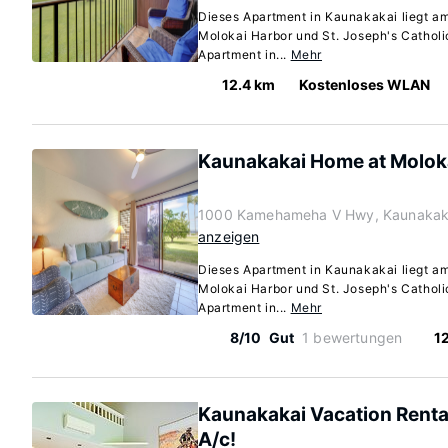
Dieses Apartment in Kaunakakai liegt a
Molokai Harbor und St. Joseph's Catholi
Apartment in...
Mehr
12.4 km
Kostenloses WLAN
Kaunakakai Home at Moloka
1000 Kamehameha V Hwy, Kaunakaka
anzeigen
Dieses Apartment in Kaunakakai liegt a
Molokai Harbor und St. Joseph's Catholi
Apartment in...
Mehr
8/10
Gut
1 bewertungen
1
Kaunakakai Vacation Renta
A/c!