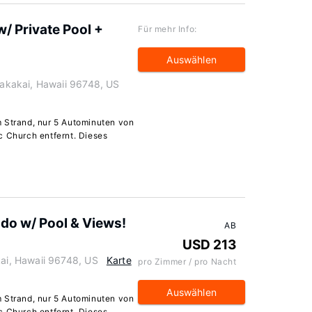
/ Private Pool +
Für mehr Info:
Auswählen
kakai, Hawaii 96748, US
m Strand, nur 5 Autominuten von
c Church entfernt. Dieses
do w/ Pool & Views!
AB
USD 213
i, Hawaii 96748, US
Karte
pro Zimmer / pro Nacht
Auswählen
m Strand, nur 5 Autominuten von
c Church entfernt. Dieses