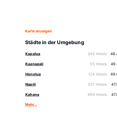
Karte anzeigen
Städte in der Umgebung
Kapalua
245 Hotels
48.
Kaanapali
95 Hotels
49.
Honolua
124 Hotels
49.
Napili
337 Hotels
47
Kahana
499 Hotels
47
Mehr…