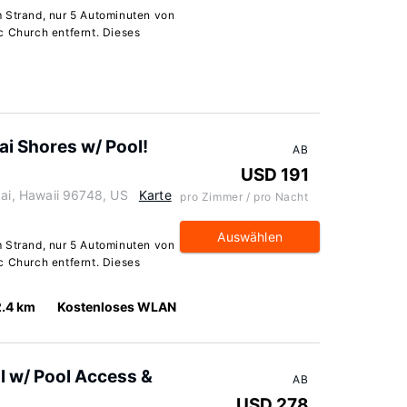
m Strand, nur 5 Autominuten von
c Church entfernt. Dieses
i Shores w/ Pool!
AB
USD 191
i, Hawaii 96748, US
Karte
pro Zimmer / pro Nacht
Auswählen
m Strand, nur 5 Autominuten von
c Church entfernt. Dieses
2.4 km
Kostenloses WLAN
l w/ Pool Access &
AB
USD 278