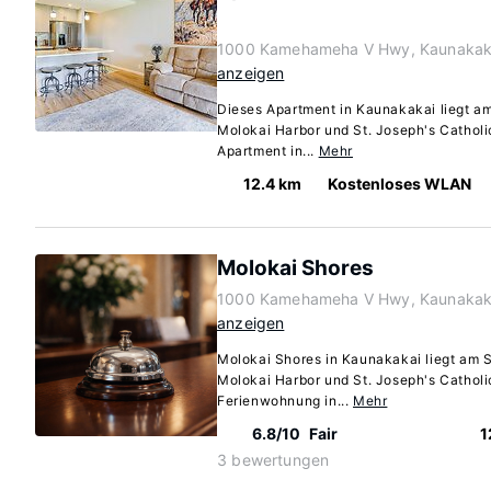
1000 Kamehameha V Hwy, Kaunakaka
anzeigen
Dieses Apartment in Kaunakakai liegt a
Molokai Harbor und St. Joseph's Catholi
Apartment in...
Mehr
12.4 km
Kostenloses WLAN
Molokai Shores
1000 Kamehameha V Hwy, Kaunakaka
anzeigen
Molokai Shores in Kaunakakai liegt am S
Molokai Harbor und St. Joseph's Catholi
Ferienwohnung in...
Mehr
6.8/10
Fair
1
3 bewertungen