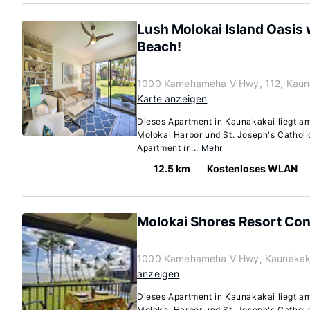
Lush Molokai Island Oasis w
Beach!
1000 Kamehameha V Hwy, 112, Kauna
Karte anzeigen
Dieses Apartment in Kaunakakai liegt a
Molokai Harbor und St. Joseph's Catholi
Apartment in...
Mehr
12.5 km
Kostenloses WLAN
Molokai Shores Resort Con
1000 Kamehameha V Hwy, Kaunakaka
anzeigen
Dieses Apartment in Kaunakakai liegt a
Molokai Harbor und St. Joseph's Catholi