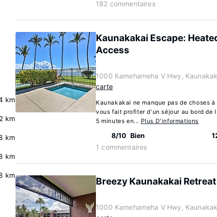
182 commentaires
Kaunakakai Escape: Heated
Access
1000 Kamehameha V Hwy, Kaunakaka
carte
4 km
Kaunakakai ne manque pas de choses à d
vous fait profiter d'un séjour au bord de 
2 km
5 minutes en...
Plus D'informations
8/10
Bien
1
8 km
1 commentaires
.8 km
.8 km
Breezy Kaunakakai Retreat
1000 Kamehameha V Hwy, Kaunakaka