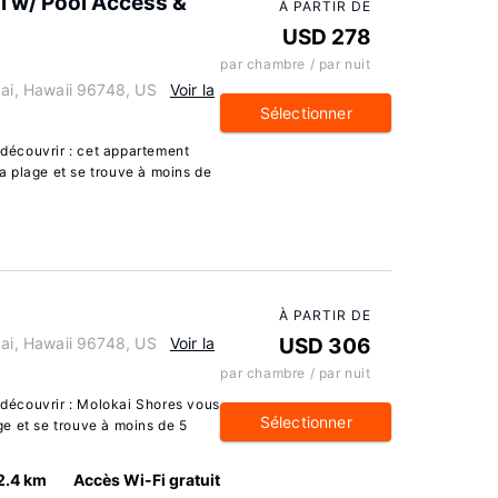
l w/ Pool Access &
À PARTIR DE
USD 278
par chambre / par nuit
i, Hawaii 96748, US
Voir la
Sélectionner
écouvrir : cet appartement
la plage et se trouve à moins de
À PARTIR DE
i, Hawaii 96748, US
Voir la
USD 306
par chambre / par nuit
découvrir : Molokai Shores vous
Sélectionner
age et se trouve à moins de 5
2.4 km
Accès Wi-Fi gratuit