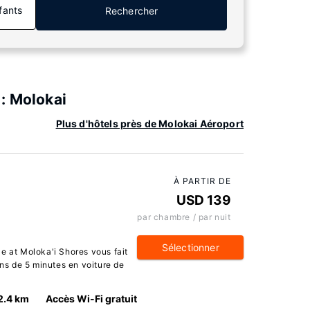
fants
Rechercher
: Molokai
Plus d'hôtels près de Molokai Aéroport
À PARTIR DE
USD 139
par chambre / par nuit
Sélectionner
e at Moloka'i Shores vous fait
ins de 5 minutes en voiture de
2.4 km
Accès Wi-Fi gratuit