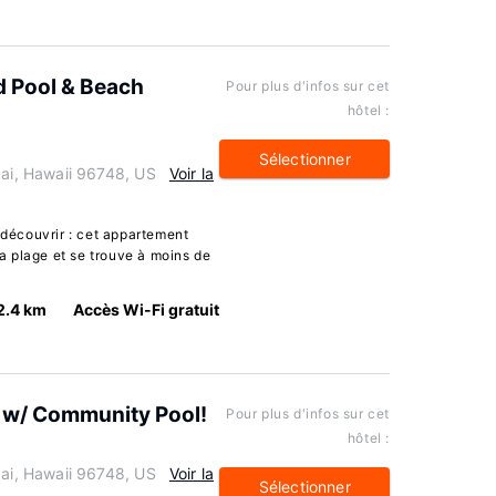
 Pool & Beach
Pour plus d'infos sur cet
hôtel :
Sélectionner
i, Hawaii 96748, US
Voir la
écouvrir : cet appartement
la plage et se trouve à moins de
2.4 km
Accès Wi-Fi gratuit
 w/ Community Pool!
Pour plus d'infos sur cet
hôtel :
i, Hawaii 96748, US
Voir la
Sélectionner