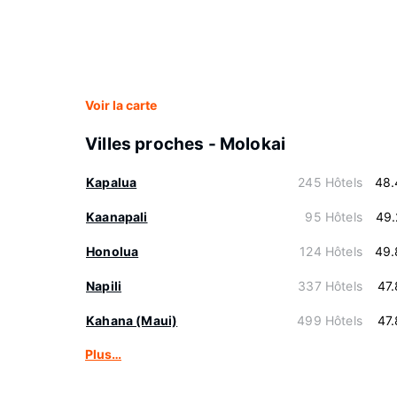
Voir la carte
Villes proches - Molokai
Kapalua
245 Hôtels
48.
Kaanapali
95 Hôtels
49.
Honolua
124 Hôtels
49.
Napili
337 Hôtels
47
Kahana (Maui)
499 Hôtels
47
Plus…