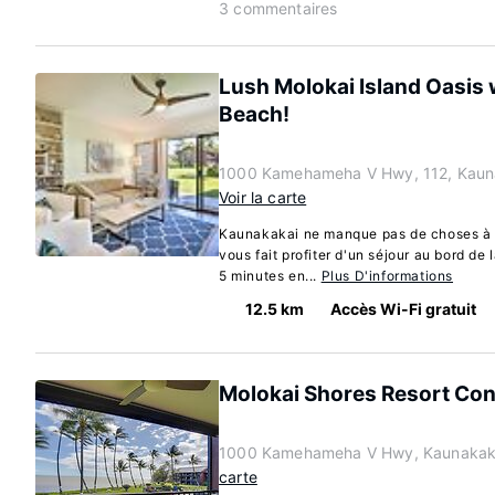
3 commentaires
Lush Molokai Island Oasis w
Beach!
1000 Kamehameha V Hwy, 112, Kauna
Voir la carte
Kaunakakai ne manque pas de choses à d
vous fait profiter d'un séjour au bord de 
5 minutes en...
Plus D'informations
12.5 km
Accès Wi-Fi gratuit
Molokai Shores Resort Con
1000 Kamehameha V Hwy, Kaunakaka
carte