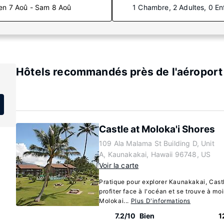
en 7 Aoû - Sam 8 Aoû
1 Chambre, 2 Adultes, 0 En
Hôtels recommandés près de l'aéroport 
Castle at Moloka'i Shores
109 Ala Malama St Building D, Unit
A, Kaunakakai, Hawaii 96748, US
Voir la carte
Pratique pour explorer Kaunakakai, Castl
profiter face à l'océan et se trouve à mo
Molokai...
Plus D'informations
7.2/10
Bien
1