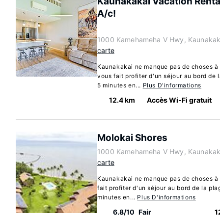
Kaunakakai Vacation Renta
A/c!
1000 Kamehameha V Hwy, Kaunakaka
carte
Kaunakakai ne manque pas de choses à d
vous fait profiter d'un séjour au bord de 
5 minutes en...
Plus D'informations
12.4 km
Accès Wi-Fi gratuit
Molokai Shores
1000 Kamehameha V Hwy, Kaunakaka
carte
Kaunakakai ne manque pas de choses à 
fait profiter d'un séjour au bord de la pl
minutes en...
Plus D'informations
6.8/10
Fair
1