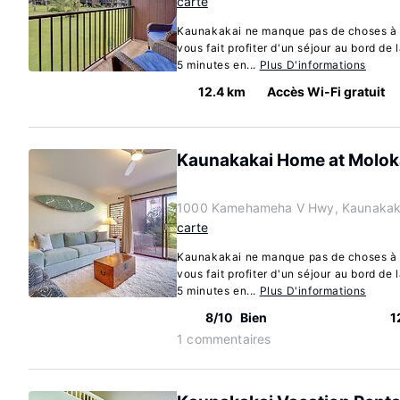
carte
Kaunakakai ne manque pas de choses à d
vous fait profiter d'un séjour au bord de 
5 minutes en...
Plus D'informations
12.4 km
Accès Wi-Fi gratuit
Kaunakakai Home at Moloka
1000 Kamehameha V Hwy, Kaunakaka
carte
Kaunakakai ne manque pas de choses à d
vous fait profiter d'un séjour au bord de 
5 minutes en...
Plus D'informations
8/10
Bien
1
1 commentaires