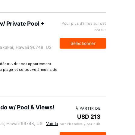
/ Private Pool +
Pour plus d'infos sur cet
hôtel :
Sélectionner
kakai, Hawaii 96748, US
écouvrir : cet appartement
la plage et se trouve à moins de
do w/ Pool & Views!
À PARTIR DE
USD 213
i, Hawaii 96748, US
Voir la
par chambre / par nuit