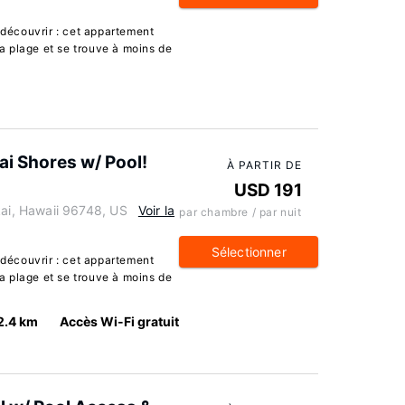
écouvrir : cet appartement
la plage et se trouve à moins de
i Shores w/ Pool!
À PARTIR DE
USD 191
i, Hawaii 96748, US
Voir la
par chambre / par nuit
Sélectionner
écouvrir : cet appartement
la plage et se trouve à moins de
2.4 km
Accès Wi-Fi gratuit