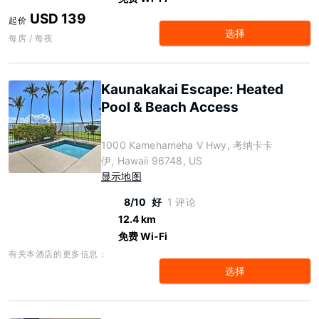
USD 139
起价
选择
每房 / 每夜
Kaunakakai Escape: Heated
Pool & Beach Access
1000 Kamehameha V Hwy, 考纳卡卡
伊, Hawaii 96748, US
显示地图
8/10
好
1 评论
12.4 km
免费 Wi-Fi
有关本酒店的更多信息：
选择