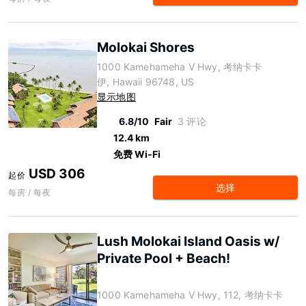
Molokai Shores
1000 Kamehameha V Hwy, 考纳卡卡
伊, Hawaii 96748, US
显示地图
6.8/10
Fair
3 评论
12.4 km
免费 Wi-Fi
USD 306
起价
选择
每房 / 每夜
Lush Molokai Island Oasis w/
Private Pool + Beach!
1000 Kamehameha V Hwy, 112, 考纳卡卡