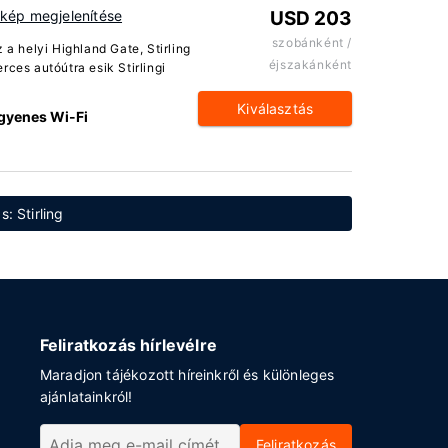
rkép megjelenítése
USD 203
szobánként /
 a helyi Highland Gate, Stirling
éjszakánként
rces autóútra esik Stirlingi
Kiválasztás
gyenes Wi-Fi
: Stirling
Feliratkozás hírlevélre
Maradjon tájékozott híreinkről és különleges
ajánlatainkról!
Feliratkozás