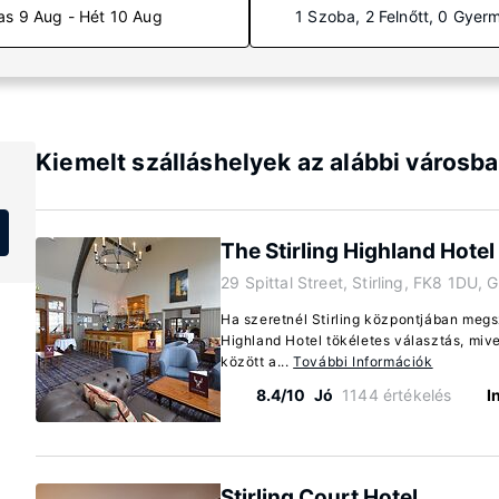
as 9 Aug - Hét 10 Aug
1 Szoba, 2 Felnőtt, 0 Gyer
Kiemelt szálláshelyek az alábbi városban
The Stirling Highland Hotel
29 Spittal Street, Stirling, FK8 1DU, 
Ha szeretnél Stirling központjában megszá
Highland Hotel tökéletes választás, mive
között a...
További Információk
8.4/10
Jó
1144 értékelés
I
Stirling Court Hotel