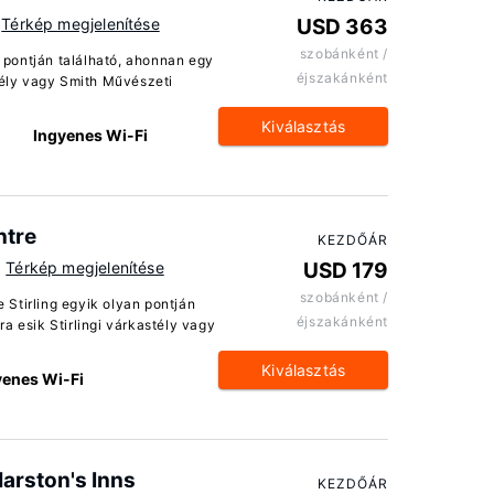
Térkép megjelenítése
USD 363
szobánként /
n pontján található, ahonnan egy
éjszakánként
stély vagy Smith Művészeti
Kiválasztás
Ingyenes Wi-Fi
ntre
KEZDŐÁR
Térkép megjelenítése
USD 179
szobánként /
e Stirling egyik olyan pontján
éjszakánként
a esik Stirlingi várkastély vagy
Kiválasztás
yenes Wi-Fi
Marston's Inns
KEZDŐÁR