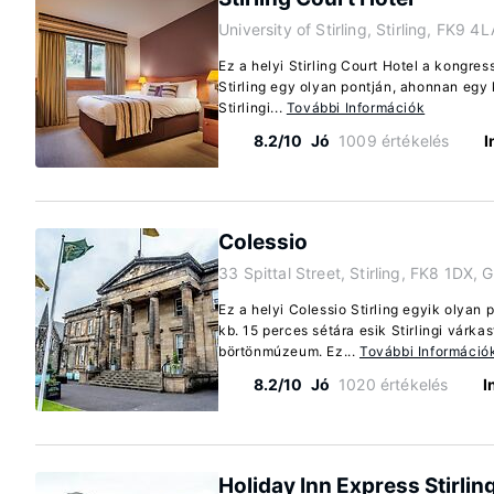
University of Stirling, Stirling, FK9 4
Ez a helyi Stirling Court Hotel a kongres
Stirling egy olyan pontján, ahonnan egy 
Stirlingi...
További Információk
8.2/10
Jó
1009 értékelés
I
Colessio
33 Spittal Street, Stirling, FK8 1DX, 
Ez a helyi Colessio Stirling egyik olyan
kb. 15 perces sétára esik Stirlingi várka
börtönmúzeum. Ez...
További Információ
8.2/10
Jó
1020 értékelés
I
Holiday Inn Express Stirlin