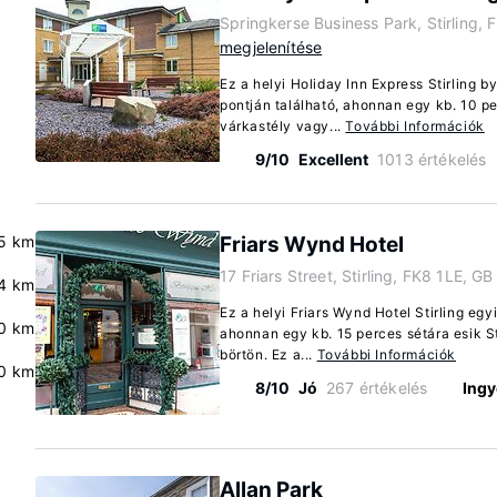
Springkerse Business Park, Stirling,
megjelenítése
Ez a helyi Holiday Inn Express Stirling b
pontján található, ahonnan egy kb. 10 per
várkastély vagy...
További Információk
9/10
Excellent
1013 értékelés
.5 km
Friars Wynd Hotel
17 Friars Street, Stirling, FK8 1LE, GB
4 km
Ez a helyi Friars Wynd Hotel Stirling egy
0 km
ahonnan egy kb. 15 perces sétára esik St
börtön. Ez a...
További Információk
0 km
8/10
Jó
267 értékelés
Ingy
Allan Park