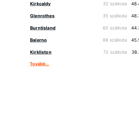
Kirkcaldy
32 szálloda
48.
Glenrothes
35 szálloda
48.
Burntisland
60 szálloda
44.
Balerno
88 szálloda
45.
Kirkliston
72 szálloda
38.
Tovább…