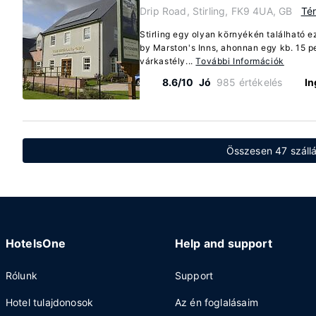
Drip Road, Stirling, FK9 4UA, GB
Té
Stirling egy olyan környékén található ez
by Marston's Inns, ahonnan egy kb. 15 pe
várkastély...
További Információk
8.6/10
Jó
985 értékelés
In
Összesen 47 szállás
HotelsOne
Help and support
Rólunk
Support
Hotel tulajdonosok
Az én foglalásaim