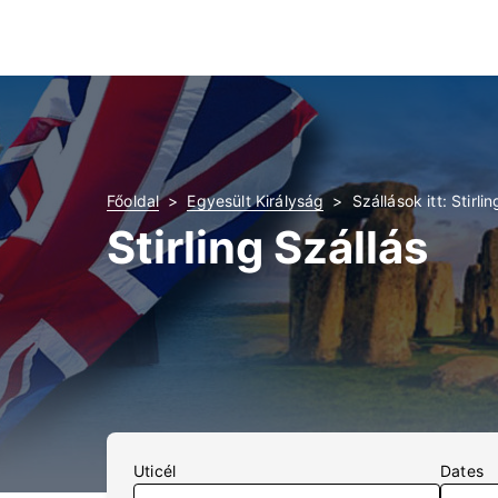
Főoldal
Egyesült Királyság
Szállások itt: Stirlin
Stirling Szállás
Uticél
Dates