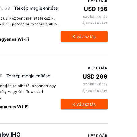
KEZDŐÁR
LA, GB
Térkép megjelenítése
USD 156
szobánként /
szusi központ mellett fekszik,
éjszakánként
kb. 10 perces autózásra esik pl.
Kiválasztás
ngyenes Wi-Fi
KEZDŐÁR
GB
Térkép megjelenítése
USD 269
szobánként /
 pontján található, ahonnan egy
éjszakánként
stély vagy Old Town Jail
k
Kiválasztás
ngyenes Wi-Fi
g by IHG
KEZDŐÁR