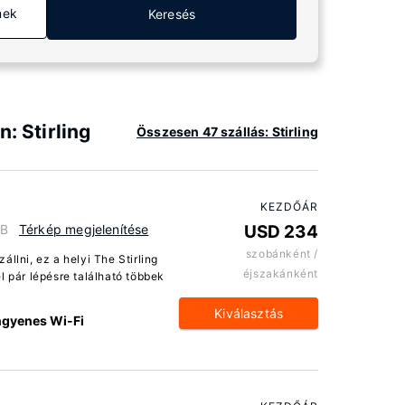
mek
Keresés
: Stirling
Összesen 47 szállás: Stirling
KEZDŐÁR
GB
Térkép megjelenítése
USD 234
szobánként /
llni, ez a helyi The Stirling
éjszakánként
l pár lépésre található többek
Kiválasztás
ngyenes Wi-Fi