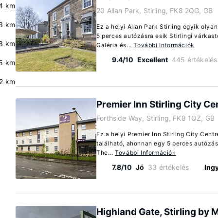
4 km
20 Allan Park, Stirling, FK8 2QG, GB
3 km
Ez a helyi Allan Park Stirling egyik olya
5 perces autózásra esik Stirlingi várka
3 km
Galéria és...
További Információk
9.4/10
Excellent
445 értékelés
5 km
2 km
Premier Inn Stirling City Ce
Forthside Way, Stirling, FK8 1QZ, GB
Ez a helyi Premier Inn Stirling City Centr
található, ahonnan egy 5 perces autózásr
The...
További Információk
7.8/10
Jó
33 értékelés
Ing
Highland Gate, Stirling by 