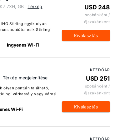
 FK7 7XH, GB
Térkép
USD 248
szobánként /
éjszakánként
y IHG Stirling egyik olyan
ces autóútra esik Stirlingi
Kiválasztás
Ingyenes Wi-Fi
KEZDŐÁR
Térkép megjelenítése
USD 251
szobánként /
ik olyan pontján található,
éjszakánként
irlingi várkastély vagy Városi
Kiválasztás
enes Wi-Fi
KEZDŐÁR