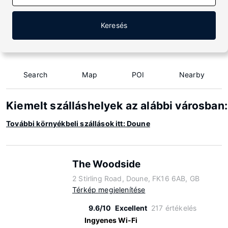
Keresés
Search
Map
POI
Nearby
Kiemelt szálláshelyek az alábbi városban
További környékbeli szállások itt: Doune
The Woodside
2 Stirling Road, Doune, FK16 6AB, GB
Térkép megjelenítése
9.6/10
Excellent
217 értékelés
Ingyenes Wi-Fi