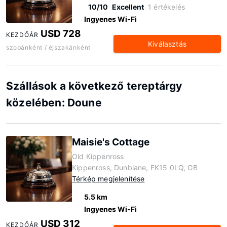
10/10
Excellent
1 értékelés
Ingyenes Wi-Fi
USD 728
KEZDŐÁR
Kiválasztás
szobánként / éjszakánként
Szállások a következő tereptárgy
közelében: Doune
Maisie's Cottage
Old Kippenross
Kippenross, Dunblane, FK15 0LQ, GB
Térkép megjelenítése
5.5 km
Ingyenes Wi-Fi
USD 312
KEZDŐÁR