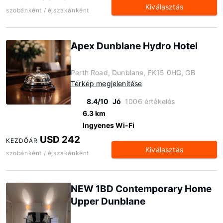
Kiválasztás
szobánként / éjszakánként
Apex Dunblane Hydro Hotel
Perth Road, Dunblane, FK15 0HG, GB
Térkép megjelenítése
8.4/10
Jó
1006 értékelés
6.3 km
Ingyenes Wi-Fi
USD 242
KEZDŐÁR
Kiválasztás
szobánként / éjszakánként
NEW 1BD Contemporary Home
Upper Dunblane