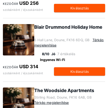
USD 256
KEZDŐÁR
Kiválasztás
szobánként / éjszakánként
Blair Drummond Holiday Home
5 Hall Lane, Doune, FK16 6DQ, GB
Térkép
megjelenítése
8/10
Jó
7 értékelés
Ingyenes Wi-Fi
USD 314
KEZDŐÁR
Kiválasztás
szobánként / éjszakánként
The Woodside Apartments
Stirling Road, Doune, FK16 6AB, GB
Térkép megjelenítése