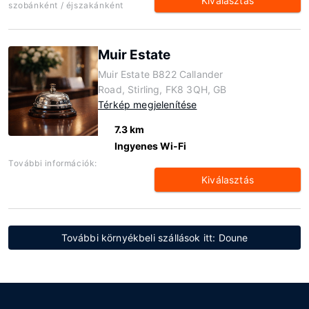
Kiválasztás
szobánként / éjszakánként
Muir Estate
Muir Estate B822 Callander
Road, Stirling, FK8 3QH, GB
Térkép megjelenítése
7.3 km
Ingyenes Wi-Fi
További információk:
Kiválasztás
További környékbeli szállások itt: Doune