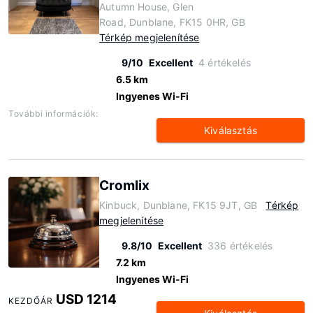
Autumn House, Glen
Road, Dunblane, FK15 0HR, GB
Térkép megjelenítése
9/10
Excellent
4 értékelés
6.5 km
Ingyenes Wi-Fi
További információk:
Kiválasztás
Cromlix
Kinbuck, Dunblane, FK15 9JT, GB
Térkép
megjelenítése
9.8/10
Excellent
336 értékelés
7.2 km
Ingyenes Wi-Fi
USD 1214
KEZDŐÁR