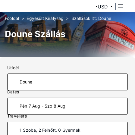
USD
Főoldal
Egyesült Királyság
Szállások itt: Doune
Doune Szállás
Uticél
Dates
Pén 7 Aug - Szo 8 Aug
Travellers
1 Szoba, 2 Felnőtt, 0 Gyermek