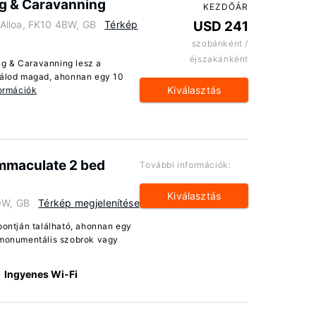
g & Caravanning
KEZDŐÁR
Alloa, FK10 4BW, GB
Térkép
USD 241
szobánként /
éjszakánként
g & Caravanning lesz a
alálod magad, ahonnan egy 10
Kiválasztás
ormációk
mmaculate 2 bed
További információk:
Kiválasztás
3QW, GB
Térkép megjelenítése
pontján található, ahonnan egy
s monumentális szobrok vagy
Ingyenes Wi-Fi