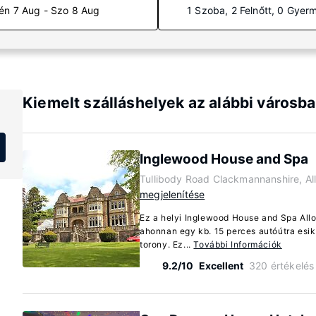
én 7 Aug - Szo 8 Aug
1 Szoba, 2 Felnőtt, 0 Gyer
Kiemelt szálláshelyek az alábbi városba
Inglewood House and Spa
Tullibody Road Clackmannanshire, Al
megjelenítése
Ez a helyi Inglewood House and Spa Allo
ahonnan egy kb. 15 perces autóútra esik 
torony. Ez...
További Információk
9.2/10
Excellent
320 értékelés