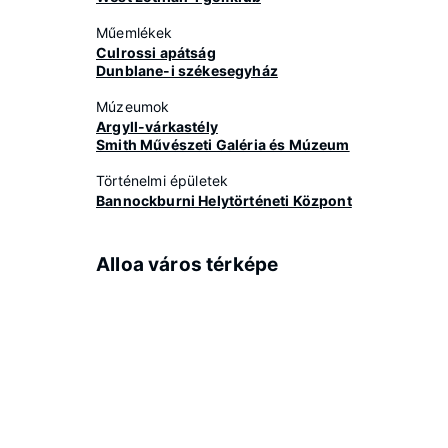
Műemlékek
Culrossi apátság
Dunblane-i székesegyház
Múzeumok
Argyll-várkastély
Smith Művészeti Galéria és Múzeum
Történelmi épületek
Bannockburni Helytörténeti Központ
Alloa város térképe