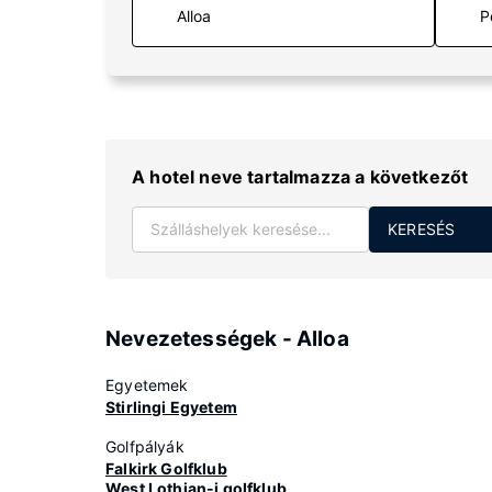
P
A hotel neve tartalmazza a következőt
KERESÉS
Nevezetességek - Alloa
Egyetemek
Stirlingi Egyetem
Golfpályák
Falkirk Golfklub
West Lothian-i golfklub