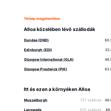
Térkép megjelenítése
Alloa közelében lévő szállodák
Dundee (DND)
60.
Edinburgh (EDI)
32.
Glasgow International (GLA)
48.
Glasgow Prestwick (PIK)
83.
Itt és ezen a környéken Alloa
Musselburgh
757 szálloda
49.
Lasswade
670 szálloda
49