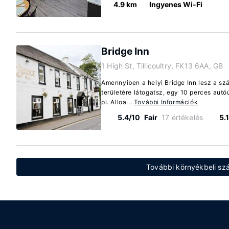
4.9 km
Ingyenes Wi-Fi
Bridge Inn
1 High St, Tillicoultry, FK13 6AA, GB
Amennyiben a helyi Bridge Inn lesz a szál
területére látogatsz, egy 10 perces autóú
pl. Alloa...
További Információk
5.4/10
Fair
17 értékelés
5.
További környékbeli szál