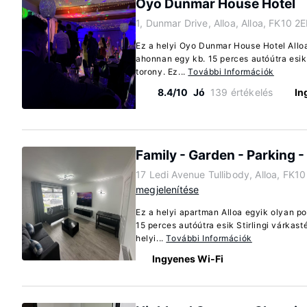
Oyo Dunmar House Hotel
1, Dunmar Drive, Alloa, Alloa, FK10 2
Ez a helyi Oyo Dunmar House Hotel Alloa
ahonnan egy kb. 15 perces autóútra esik 
torony. Ez...
További Információk
8.4/10
Jó
139 értékelés
In
Family - Garden - Parking - 
17 Ledi Avenue Tullibody, Alloa, FK1
megjelenítése
Ez a helyi apartman Alloa egyik olyan po
15 perces autóútra esik Stirlingi várkas
helyi...
További Információk
Ingyenes Wi-Fi