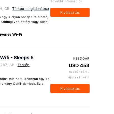
További információk:
EH, GB
Térkép megjelenítése
Kiválasztás
 egyik olyan pontján található,
Stirlingi várkastély vagy Alloa-
gyenes Wi-Fi
Wifi - Sleeps 5
KEZDŐÁR
0 2RZ, GB
Térkép
USD 453
szobánként /
éjszakánként
ntján található, ahonnan egy kb.
tély vagy Ochil-dombok. Ez a
Kiválasztás