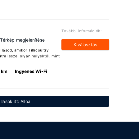
További információk:
Térkép megjelenítése
Kiválasztás
lásod, amikor Tillicoultry
tra leszel olyan helyektől, mint
1 km
Ingyenes Wi-Fi
lások itt: Alloa