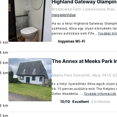
Highland Gateway Glampin
Broadcarse Farm Lookaboutye Brae, 
megjelenítése
Ha ez a helyi Highland Gateway Glampin
szállásod, Alloa egy olyan környékén t
perces autózásra esik Fife...
További Inf
Ingyenes Wi-Fi
5 km
4 km
The Annex at Meeks Park I
8 km
8 km
Meeks Park Forestmill, Alloa, FK10 
Ez a helyi nyaralóház Alloa egyik olyan 
kb. 15 perces autóútra esik The Kelpie
Dollar Akadémia. ...
További Információk
10/10
Excellent
2 értékelés
8 km
.1 km