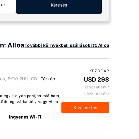
mek
Keresés
n: Alloa
További környékbeli szállások itt: Alloa
KEZDŐÁR
loa, FK10 2HU, GB
Térkép
USD 298
szobánként /
éjszakánként
a egyik olyan pontján található,
Stirlingi várkastély vagy Alloa-
Kiválasztás
Ingyenes Wi-Fi