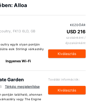
ében: Alloa
KEZDŐÁR
icoultry, FK13 6LD, GB
USD 216
szobánként /
éjszakánként
coultry egyik olyan pontján
útra esik Stirlingi várkastély
Kiválasztás
Ingyenes Wi-Fi
vate Garden
További információk:
GB
Térkép megjelenítése
Kiválasztás
an pontján található, ahonnan
i várkastély vagy The Engine