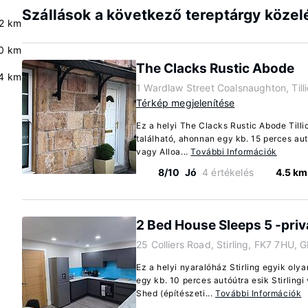
Szállások a következő tereptárgy közel
.2 km
0 km
The Clacks Rustic Abode
4 km
1 Wardlaw Street Coalsnaughton, Till
Térkép megjelenítése
Ez a helyi The Clacks Rustic Abode Tilli
található, ahonnan egy kb. 15 perces autó
vagy Alloa...
További Információk
8/10
Jó
4 értékelés
4.5 km
2 Bed House Sleeps 5 -pri
25 Colliers Road, Stirling, FK7 7HU, 
Ez a helyi nyaralóház Stirling egyik oly
egy kb. 10 perces autóútra esik Stirling
Shed (építészeti...
További Információk