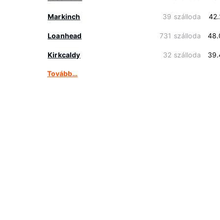
Markinch
39 szálloda
42
Loanhead
731 szálloda
48.
Kirkcaldy
32 szálloda
39.
Tovább…