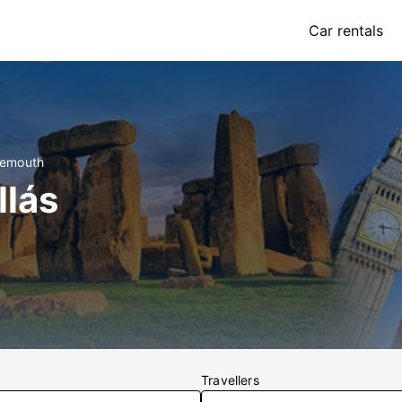
Car rentals
ngemouth
lás
Travellers