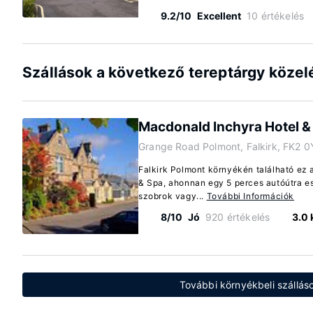
9.2/10
Excellent
10 értékelés
Szállások a következő tereptárgy köze
Macdonald Inchyra Hotel &
Grange Road Polmont, Falkirk, FK2 0
Falkirk Polmont környékén található ez 
& Spa, ahonnan egy 5 perces autóútra es
szobrok vagy...
További Információk
8/10
Jó
920 értékelés
3.0
További környékbeli szállás