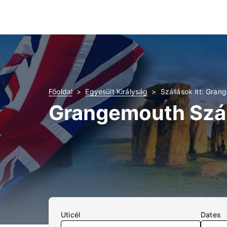
Főoldal
Egyesült Királyság
Szállások itt: Gra
Grangemouth Szál
Uticél
Dates