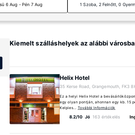
sü 6 Aug - Pén 7 Aug
1 Szoba, 2 Felnőtt, 0 Gyer
Kiemelt szálláshelyek az alábbi város
Helix Hotel
35 Kerse Road, Grangemouth, FK3 8
Ez a helyi Helix Hotel a bevásárlóközpo
egy olyan pontján, ahonnan egy kb. 15 p
Kelpies...
További Információk
8.2/10
Jó
163 értékelés
In