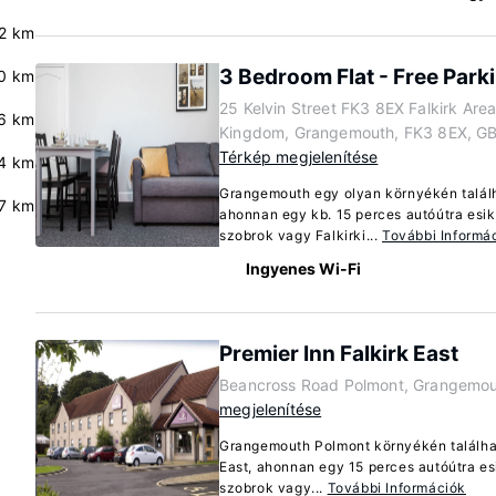
2 km
3 Bedroom Flat - Free Park
.0 km
25 Kelvin Street FK3 8EX Falkirk Are
6 km
Kingdom, Grangemouth, FK3 8EX, G
Térkép megjelenítése
.4 km
Grangemouth egy olyan környékén találh
7 km
ahonnan egy kb. 15 perces autóútra esi
szobrok vagy Falkirki...
További Informá
Ingyenes Wi-Fi
Premier Inn Falkirk East
Beancross Road Polmont, Grangemou
megjelenítése
Grangemouth Polmont környékén található
East, ahonnan egy 15 perces autóútra e
szobrok vagy...
További Információk