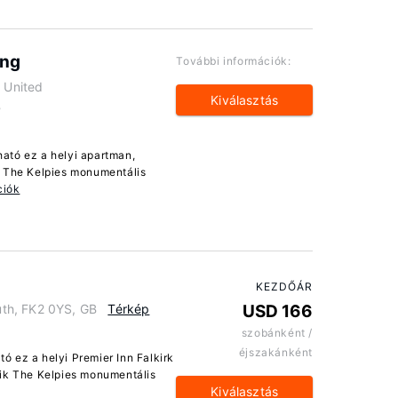
ing
További információk:
a United
Kiválasztás
B
ató ez a helyi apartman,
k The Kelpies monumentális
ciók
KEZDŐÁR
th, FK2 0YS, GB
Térkép
USD 166
szobánként /
éjszakánként
 ez a helyi Premier Inn Falkirk
sik The Kelpies monumentális
Kiválasztás