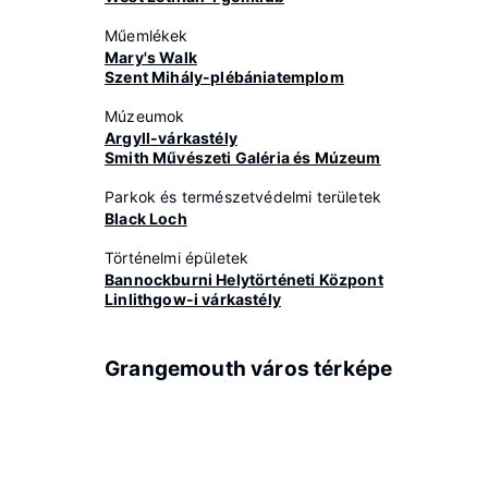
Műemlékek
Mary's Walk
Szent Mihály-plébániatemplom
Múzeumok
Argyll-várkastély
Smith Művészeti Galéria és Múzeum
Parkok és természetvédelmi területek
Black Loch
Történelmi épületek
Bannockburni Helytörténeti Központ
Linlithgow-i várkastély
Grangemouth város térképe