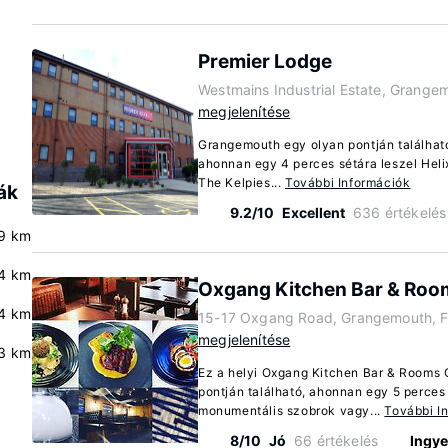
Premier Lodge
Westmains Industrial Estate, Grange
megjelenítése
Grangemouth egy olyan pontján található
ahonnan egy 4 perces sétára leszel Heli
The Kelpies...
További Információk
ák
9.2/10
Excellent
636 értékelés
9 km
4 km
Oxgang Kitchen Bar & Roo
4 km
15-17 Oxgang Road, Grangemouth, 
megjelenítése
3 km
Ez a helyi Oxgang Kitchen Bar & Rooms
pontján található, ahonnan egy 5 perces
monumentális szobrok vagy...
További I
8/10
Jó
66 értékelés
Ingye