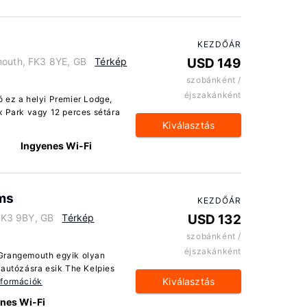
KEZDŐÁR
mouth, FK3 8YE, GB
Térkép
USD 149
szobánként /
éjszakánként
 ez a helyi Premier Lodge,
x Park vagy 12 perces sétára
Kiválasztás
Ingyenes Wi-Fi
ms
KEZDŐÁR
FK3 9BY, GB
Térkép
USD 132
szobánként /
éjszakánként
 Grangemouth egyik olyan
 autózásra esik The Kelpies
Kiválasztás
nformációk
nes Wi-Fi