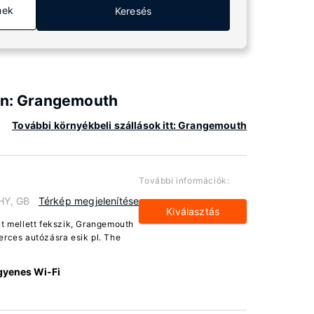
mek
Keresés
ban: Grangemouth
További környékbeli szállások itt: Grangemouth
További információk:
HY, GB
Térkép megjelenítése
Kiválasztás
nt mellett fekszik, Grangemouth
erces autózásra esik pl. The
gyenes Wi-Fi