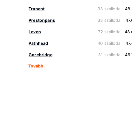
Tranent
33 szálloda
48.
Prestonpans
33 szálloda
47
Leven
72 szálloda
48.
Pathhead
40 szálloda
47
Gorebridge
31 szálloda
46.
Tovább…