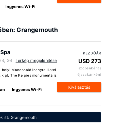
Ingyenes Wi-Fi
lében: Grangemouth
 Spa
KEZDŐÁR
YB, GB
Térkép megjelenítése
USD 273
szobánként /
a helyi Macdonald Inchyra Hotel
éjszakánként
ik pl. The Kelpies monumentális
Kiválasztás
 km
Ingyenes Wi-Fi
ok itt: Grangemouth