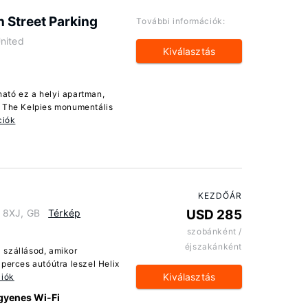
 Street Parking
További információk:
nited
Kiválasztás
ató ez a helyi apartman,
k The Kelpies monumentális
ciók
KEZDŐÁR
 8XJ, GB
Térkép
USD 285
szobánként /
éjszakánként
 szállásod, amikor
perces autóútra leszel Helix
Kiválasztás
ciók
gyenes Wi-Fi