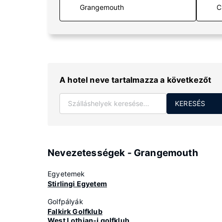
C
A hotel neve tartalmazza a következőt
KERESÉS
Nevezetességek - Grangemouth
Egyetemek
Stirlingi Egyetem
Golfpályák
Falkirk Golfklub
West Lothian-i golfklub