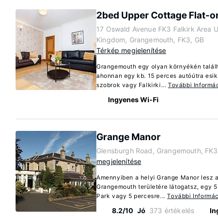
2bed Upper Cottage Flat-on
17 Oswald Avenue FK3 Falkirk Area U
Kingdom, Grangemouth, FK3, GB
Térkép megjelenítése
Grangemouth egy olyan környékén találh
ahonnan egy kb. 15 perces autóútra esi
szobrok vagy Falkirki...
További Informá
Ingyenes Wi-Fi
Grange Manor
Glensburgh Road, Grangemouth, FK3
megjelenítése
Amennyiben a helyi Grange Manor lesz a
Grangemouth területére látogatsz, egy 5 
Park vagy 5 percesre...
További Informá
8.2/10
Jó
373 értékelés
In