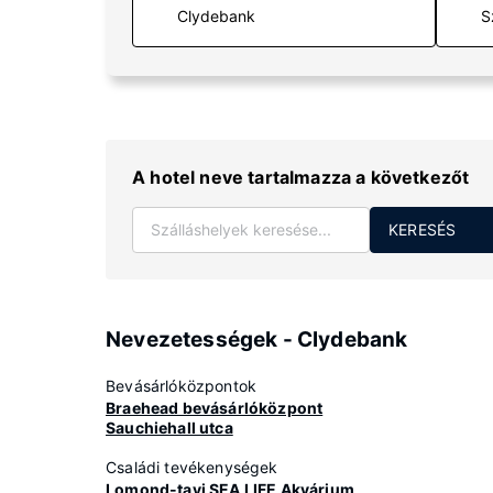
S
A hotel neve tartalmazza a következőt
KERESÉS
Nevezetességek - Clydebank
Bevásárlóközpontok
Braehead bevásárlóközpont
Sauchiehall utca
Családi tevékenységek
Lomond-tavi SEA LIFE Akvárium