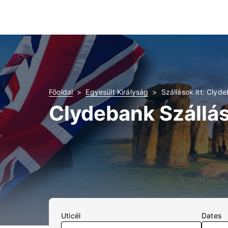
Főoldal
Egyesült Királyság
Szállások itt: Clyd
Clydebank Szállá
Uticél
Dates