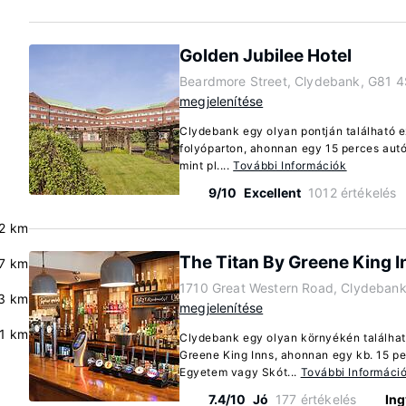
Golden Jubilee Hotel
Beardmore Street, Clydebank, G81 4
megjelenítése
Clydebank egy olyan pontján található e
folyóparton, ahonnan egy 15 perces autó
mint pl....
További Információk
9/10
Excellent
1012 értékelés
2 km
The Titan By Greene King I
.7 km
1710 Great Western Road, Clydebank
3 km
megjelenítése
.1 km
Clydebank egy olyan környékén található
Greene King Inns, ahonnan egy kb. 15 pe
Egyetem vagy Skót...
További Informáci
7.4/10
Jó
177 értékelés
Ing