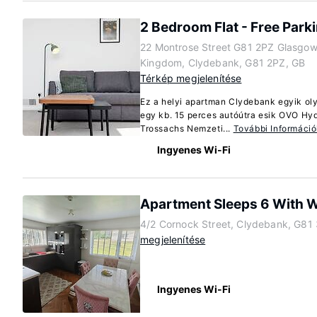
2 Bedroom Flat - Free Park
22 Montrose Street G81 2PZ Glasgow
Kingdom, Clydebank, G81 2PZ, GB
Térkép megjelenítése
Ez a helyi apartman Clydebank egyik oly
egy kb. 15 perces autóútra esik OVO H
Trossachs Nemzeti...
További Informáci
Ingyenes Wi-Fi
Apartment Sleeps 6 With W
4/2 Cornock Street, Clydebank, G81
megjelenítése
Ingyenes Wi-Fi