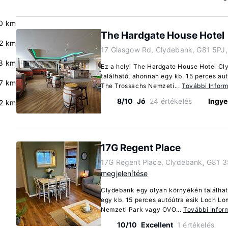
0 km
The Hardgate House Hotel
2 km
17 Glasgow Rd, Clydebank, G81 5PJ
8 km
Ez a helyi The Hardgate House Hotel Cl
található, ahonnan egy kb. 15 perces a
7 km
The Trossachs Nemzeti...
További Infor
8/10
Jó
24 értékelés
Ingye
2 km
17G Regent Place
17G Regent Place, Clydebank, G81 
megjelenítése
Clydebank egy olyan környékén találhat
egy kb. 15 perces autóútra esik Loch L
Nemzeti Park vagy OVO...
További Infor
10/10
Excellent
1 értékelés