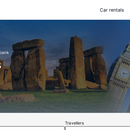
Car rentals
ebank
s
Travellers