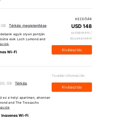
KEZDŐÁR
, GB
Térkép megjelenítése
USD 148
szobánként /
ydebank egyik olyan pontján
éjszakánként
utóútra esik Loch Lomond and
mációk
Kiválasztás
nes Wi-Fi
További információk:
3SG, GB
Térkép
Kiválasztás
ó ez a helyi apartman, ahonnan
omond and The Trossachs
mációk
Ingyenes Wi-Fi