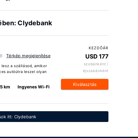
lében: Clydebank
KEZDŐÁR
GB
Térkép megjelenítése
USD 177
szobánként /
lesz a szállásod, amikor
éjszakánként
ces autóútra leszel olyan
Kiválasztás
.5 km
Ingyenes Wi-Fi
sok itt: Clydebank