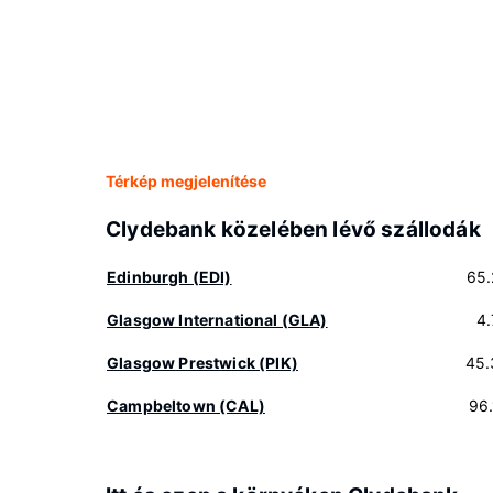
Térkép megjelenítése
Clydebank közelében lévő szállodák
Edinburgh (EDI)
65.
Glasgow International (GLA)
4
Glasgow Prestwick (PIK)
45.
Campbeltown (CAL)
96