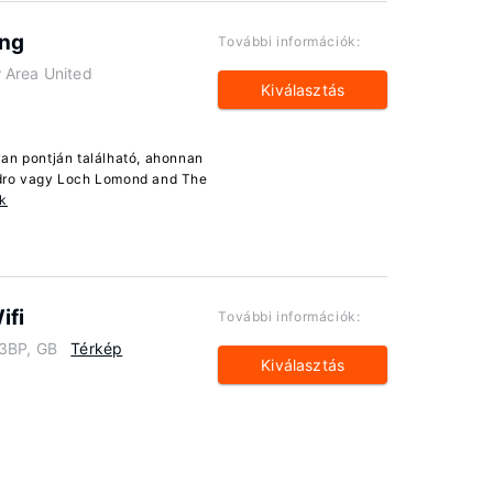
ing
További információk:
 Area United
Kiválasztás
an pontján található, ahonnan
ydro vagy Loch Lomond and The
ók
ifi
További információk:
 3BP, GB
Térkép
Kiválasztás