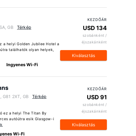
KEZDŐÁR
SA, GB
Térkép
USD 134
szobánként /
éjszakánként
z a helyi Golden Jubilee Hotel a
útra találhatók olyan helyek,
Kiválasztás
Ingyenes Wi-Fi
nns
KEZDŐÁR
, G81 2XT, GB
Térkép
USD 91
szobánként /
éjszakánként
 ez a helyi The Titan By
rces autóútra esik Glasgow-i
Kiválasztás
ók
yenes Wi-Fi