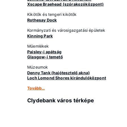
Xscape Braehead (szórakozóközpont)
Kikötők és tengeri kikötők
Rothesay Dock
Kormányzati és városigazgatási épületek
Kinning Park
Műemlékek
Paisley-i apátság
Glasgow-i temető
Múzeumok
Denny Tank (hajótesztelő akna)
Loch Lomond Shores kirándulóközpont
Tovább…
Clydebank város térképe