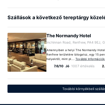
Szállások a következő tereptárgy köze
The Normandy Hotel
Inchinnan Road, Renfrew, PA4 9EJ, 
Amennyiben a helyi The Normandy Hotel 
Renfrew területére látogatsz, egy 15 per
helyektől, mint pl....
További Információk
7.6/10
Jó
1007 értékelés
2
További környékbeli szállá