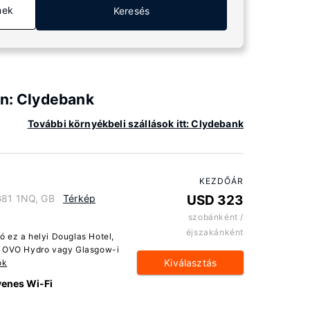
mek
Keresés
an: Clydebank
További környékbeli szállások itt: Clydebank
KEZDŐÁR
 G81 1NQ, GB
Térkép
USD 323
szobánként /
éjszakánként
 ez a helyi Douglas Hotel,
ik OVO Hydro vagy Glasgow-i
Kiválasztás
ók
yenes Wi-Fi