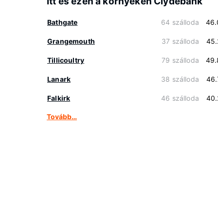
Itt és ezen a környéken Clydebank
Bathgate
64 szálloda
46.
Grangemouth
37 szálloda
45.
Tillicoultry
79 szálloda
49.
Lanark
38 szálloda
46.
Falkirk
46 szálloda
40.
Tovább…