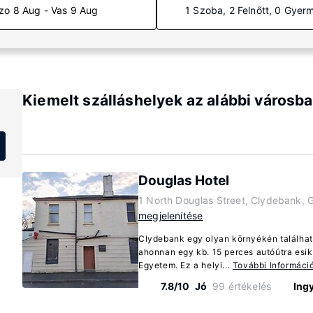
zo 8 Aug - Vas 9 Aug
1 Szoba, 2 Felnőtt, 0 Gyer
Kiemelt szálláshelyek az alábbi városb
Douglas Hotel
1 North Douglas Street, Clydebank,
megjelenítése
Clydebank egy olyan környékén található
ahonnan egy kb. 15 perces autóútra es
Egyetem. Ez a helyi...
További Informáci
7.8/10
Jó
99 értékelés
Ing