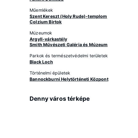
Műemlékek
Szent Kereszt (Holy Rude)-templom
Colzium Birtok
Múzeumok
Argyll-várkastély
Smith Művészeti Galéria és Múzeum
Parkok és természetvédelmi területek
Black Loch
Történelmi épületek
Bannockburni Helytörténeti Központ
Denny város térképe