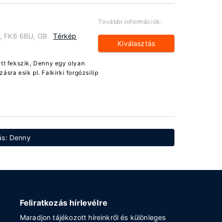
További információk:
y, FK6 6BU, GB
Térkép
Kiválasztás
ett fekszik, Denny egy olyan
sra esik pl. Falkirki forgózsilip
ás: Denny
Feliratkozás hírlevélre
Maradjon tájékozott híreinkről és különleges