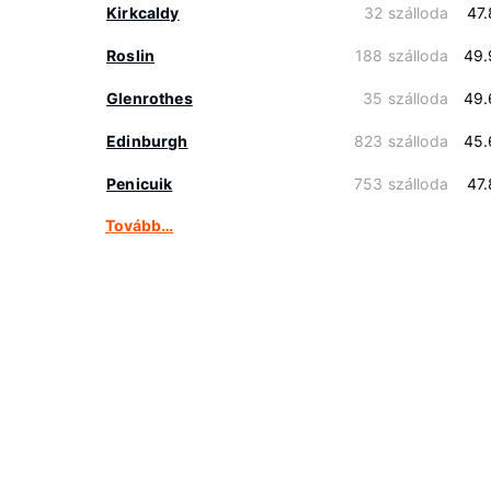
Kirkcaldy
32 szálloda
47
Roslin
188 szálloda
49.
Glenrothes
35 szálloda
49.
Edinburgh
823 szálloda
45.
Penicuik
753 szálloda
47
Tovább…