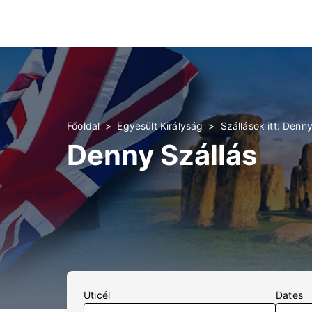
Főoldal
Egyesült Királyság
Szállások itt: Denn
Denny Szállás
Uticél
Dates