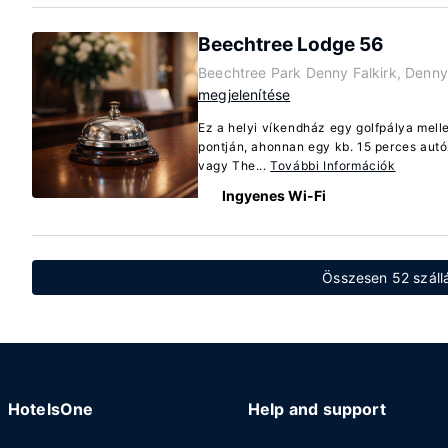
Beechtree Lodge 56
Beechtree Park Denny Falkirk, Denn
megjelenítése
Ez a helyi víkendház egy golfpálya mell
pontján, ahonnan egy kb. 15 perces autózá
vagy The...
További Információk
Ingyenes Wi-Fi
Összesen 52 száll
HotelsOne
Help and support