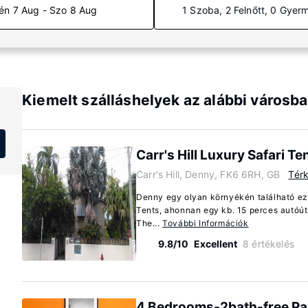
én 7 Aug - Szo 8 Aug
1 Szoba, 2 Felnőtt, 0 Gyer
Kiemelt szálláshelyek az alábbi városb
Carr's Hill Luxury Safari Te
Carr's Hill, Denny, FK6 6RH, GB
Tér
Denny egy olyan környékén található ez a
Tents, ahonnan egy kb. 15 perces autóútr
The...
További Információk
9.8/10
Excellent
8 értékelés
4 Bedrooms-2bath-free Pa