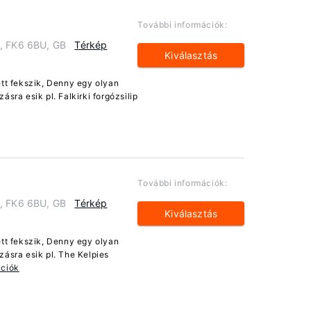
További információk:
y, FK6 6BU, GB
Térkép
Kiválasztás
ett fekszik, Denny egy olyan
sra esik pl. Falkirki forgózsilip
További információk:
y, FK6 6BU, GB
Térkép
Kiválasztás
ett fekszik, Denny egy olyan
zásra esik pl. The Kelpies
ációk