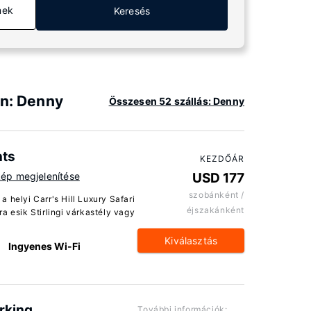
mek
Keresés
an: Denny
Összesen 52 szállás: Denny
nts
KEZDŐÁR
kép megjelenítése
USD 177
szobánként /
 helyi Carr's Hill Luxury Safari
éjszakánként
a esik Stirlingi várkastély vagy
Kiválasztás
Ingyenes Wi-Fi
rking
További információk: