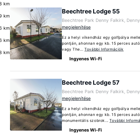
.8 km
Beechtree Lodge 55
9 km
Beechtree Park Denny Falkirk, Denn
megjelenítése
6 km
Ez a helyi víkendház egy golfpálya mell
6 km
pontján, ahonnan egy kb. 15 perces autózá
vagy The...
További Információk
.8 km
Ingyenes Wi-Fi
Beechtree Lodge 57
Beechtree Park Denny Falkirk, Denn
megjelenítése
Ez a helyi víkendház egy golfpálya mell
pontján, ahonnan egy kb. 15 perces autó
monumentális szobrok...
További Inform
Ingyenes Wi-Fi