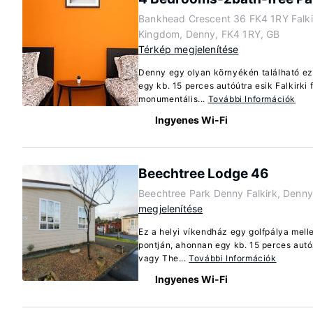
Bankhead Crescent 36 FK4 1RY Falki
Kingdom, Denny, FK4 1RY, GB
Térkép megjelenítése
Denny egy olyan környékén található ez
egy kb. 15 perces autóútra esik Falkirki 
monumentális...
További Információk
Ingyenes Wi-Fi
Beechtree Lodge 46
Beechtree Park Denny Falkirk, Denn
megjelenítése
Ez a helyi víkendház egy golfpálya mell
pontján, ahonnan egy kb. 15 perces autózá
vagy The...
További Információk
Ingyenes Wi-Fi