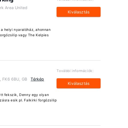
rk Area United
Kiválasztás
 a helyi nyaralóház, ahonnan
forgózsilip vagy The Kelpies
További információk:
y, FK6 6BU, GB
Térkép
Kiválasztás
ett fekszik, Denny egy olyan
sra esik pl. Falkirki forgózsilip