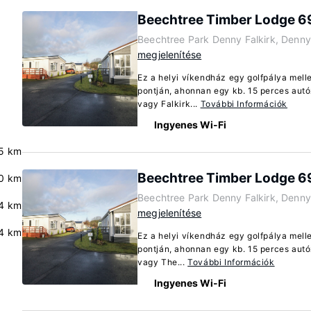
Beechtree Timber Lodge 6
Beechtree Park Denny Falkirk, Denn
megjelenítése
Ez a helyi víkendház egy golfpálya mell
pontján, ahonnan egy kb. 15 perces autózá
vagy Falkirk...
További Információk
Ingyenes Wi-Fi
.5 km
Beechtree Timber Lodge 
0 km
Beechtree Park Denny Falkirk, Denn
.4 km
megjelenítése
.4 km
Ez a helyi víkendház egy golfpálya mell
pontján, ahonnan egy kb. 15 perces autózá
vagy The...
További Információk
Ingyenes Wi-Fi