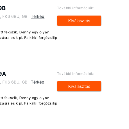
9B
További információk:
y, FK6 6BU, GB
Térkép
Kiválasztás
ett fekszik, Denny egy olyan
sra esik pl. Falkirki forgózsilip
69A
További információk:
y, FK6 6BU, GB
Térkép
Kiválasztás
ett fekszik, Denny egy olyan
sra esik pl. Falkirki forgózsilip