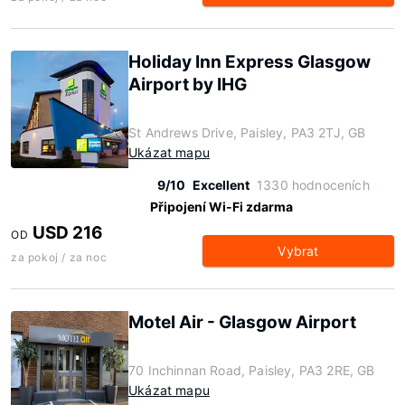
Holiday Inn Express Glasgow
Airport by IHG
St Andrews Drive, Paisley, PA3 2TJ, GB
Ukázat mapu
9/10
Excellent
1330 hodnoceních
Připojení Wi-Fi zdarma
USD 216
OD
Vybrat
za pokoj / za noc
Motel Air - Glasgow Airport
70 Inchinnan Road, Paisley, PA3 2RE, GB
Ukázat mapu