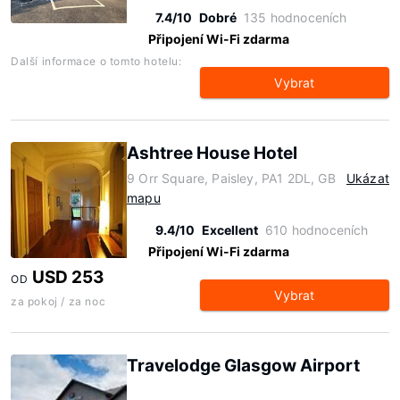
7.4/10
Dobré
135 hodnoceních
Připojení Wi-Fi zdarma
Další informace o tomto hotelu:
Vybrat
Ashtree House Hotel
9 Orr Square, Paisley, PA1 2DL, GB
Ukázat
mapu
9.4/10
Excellent
610 hodnoceních
Připojení Wi-Fi zdarma
USD 253
OD
Vybrat
za pokoj / za noc
Travelodge Glasgow Airport