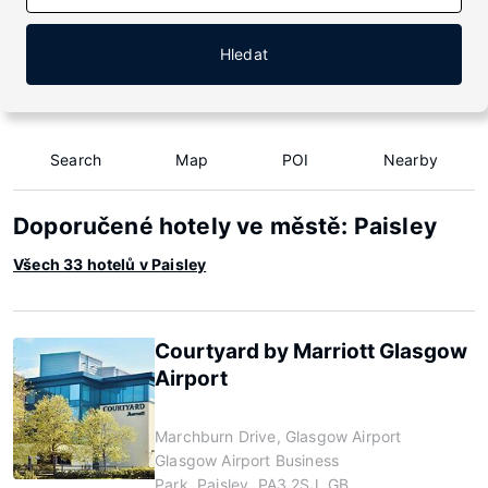
Hledat
Search
Map
POI
Nearby
Doporučené hotely ve městě: Paisley
Všech 33 hotelů v Paisley
Courtyard by Marriott Glasgow
Airport
Marchburn Drive, Glasgow Airport
Glasgow Airport Business
Park, Paisley, PA3 2SJ, GB