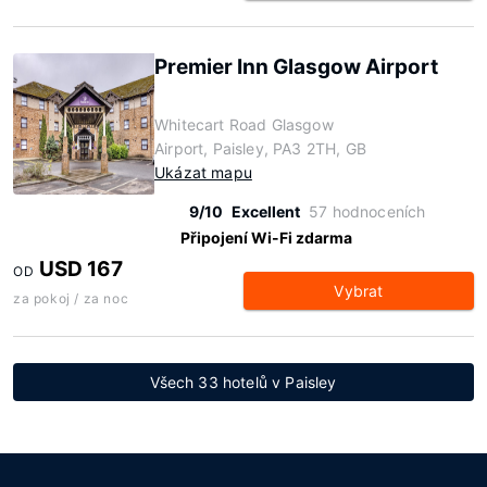
Premier Inn Glasgow Airport
Whitecart Road Glasgow
Airport, Paisley, PA3 2TH, GB
Ukázat mapu
9/10
Excellent
57 hodnoceních
Připojení Wi-Fi zdarma
USD 167
OD
Vybrat
za pokoj / za noc
Všech 33 hotelů v Paisley