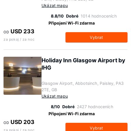
Ukázat mapu
8.8/10
Dobré
1014 hodnoceních
Připojení Wi-Fi zdarma
USD 233
OD
Vybrat
za pokoj / za noc
Holiday Inn Glasgow Airport by
IHG
Glasgow Airport, Abbotsinch, Paisley, PA3
2TE, GB
Ukázat mapu
8/10
Dobré
2427 hodnoceních
Připojení Wi-Fi zdarma
USD 203
OD
Vybrat
za pokoj / za noc