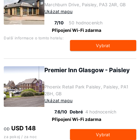
Marchburn Drive, Paisley, PA3 2AR, GB
Ukázat mapu
7/10
50 hodnoceních
Připojení Wi-Fi zdarma
Další informace o tomto hotelu:
Vybrat
Premier Inn Glasgow - Paisley
Phoenix Retail Park Paisley, Paisley, PA1
2BH, GB
Ukázat mapu
7.6/10
Dobré
4 hodnoceních
Připojení Wi-Fi zdarma
USD 148
OD
Vybrat
za pokoj / za noc