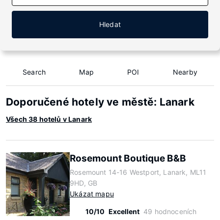
Hledat
Search
Map
POI
Nearby
Doporučené hotely ve městě: Lanark
Všech 38 hotelů v Lanark
Rosemount Boutique B&B
Rosemount 14-16 Westport, Lanark, ML11
9HD, GB
Ukázat mapu
10/10
Excellent
49 hodnoceních