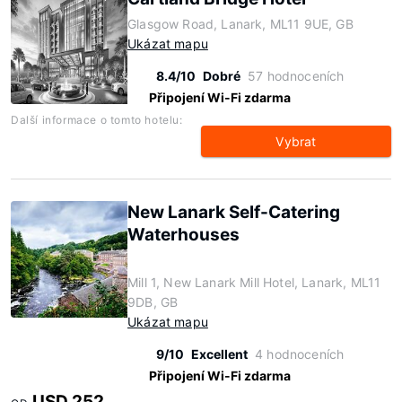
Glasgow Road, Lanark, ML11 9UE, GB
Ukázat mapu
8.4/10
Dobré
57 hodnoceních
Připojení Wi-Fi zdarma
Další informace o tomto hotelu:
Vybrat
New Lanark Self-Catering
Waterhouses
Mill 1, New Lanark Mill Hotel, Lanark, ML11
9DB, GB
Ukázat mapu
9/10
Excellent
4 hodnoceních
Připojení Wi-Fi zdarma
USD 252