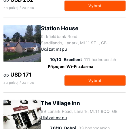
OD
Vybrat
za pokoj / za noc
Station House
Kirkfieldbank Road
Sandilands, Lanark, ML11 9TL, GB
Ukázat mapu
10/10
Excellent
111 hodnoceních
Připojení Wi-Fi zdarma
USD 171
OD
Vybrat
za pokoj / za noc
The Village Inn
89 Lanark Road, Lanark, ML11 8QQ, GB
Ukázat mapu
7.6/10
Dobré
33 hodnoceních