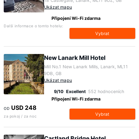
18 Castlegate, Lanark, ML11 9DZ, GB
Ukázat mapu
Připojení Wi-Fi zdarma
Další informace o tomto hotelu:
Vybrat
New Lanark Mill Hotel
Mill No.1 New Lanark Mills, Lanark, ML11
9DB, GB
Ukázat mapu
9/10
Excellent
552 hodnoceních
Připojení Wi-Fi zdarma
USD 248
OD
Vybrat
za pokoj / za noc
Cartland Bridge Hotel