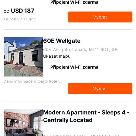
Připojení Wi-Fi zdarma
USD 187
OD
Vybrat
za pokoj / za noc
60E Wellgate
60E Wellgate, Lanark, ML11 9DT, GB
Ukázat mapu
Připojení Wi-Fi zdarma
Další informace o tomto hotelu:
Vybrat
Modern Apartment - Sleeps 4 -
Centrally Located