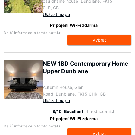
cauldhame house, Dunblane, FK15
0LP, GB
Ukázat mapu
Připojení Wi-Fi zdarma
Další informace o tomto hotelu:
Vybrat
NEW 1BD Contemporary Home
Upper Dunblane
Autumn House, Glen
Road, Dunblane, FK15 0HR, GB
Ukázat mapu
9/10
Excellent
4 hodnoceních
Připojení Wi-Fi zdarma
Další informace o tomto hotelu:
Vybrat