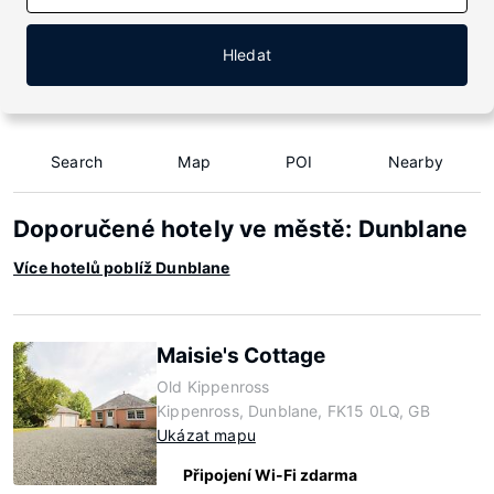
Hledat
Search
Map
POI
Nearby
Doporučené hotely ve městě: Dunblane
Více hotelů poblíž Dunblane
Maisie's Cottage
Old Kippenross
Kippenross, Dunblane, FK15 0LQ, GB
Ukázat mapu
Připojení Wi-Fi zdarma