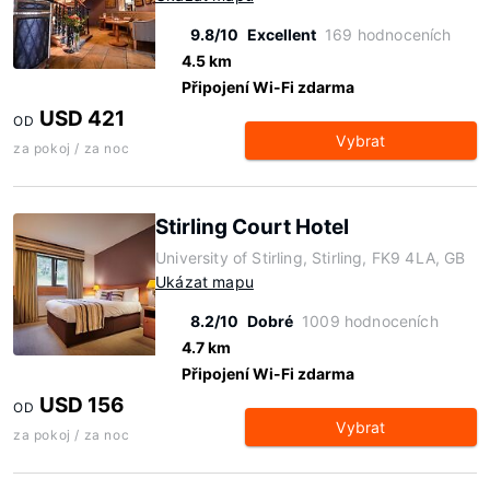
9.8/10
Excellent
169 hodnoceních
4.5 km
Připojení Wi-Fi zdarma
USD 421
OD
Vybrat
za pokoj / za noc
Stirling Court Hotel
University of Stirling, Stirling, FK9 4LA, GB
Ukázat mapu
8.2/10
Dobré
1009 hodnoceních
4.7 km
Připojení Wi-Fi zdarma
USD 156
OD
Vybrat
za pokoj / za noc