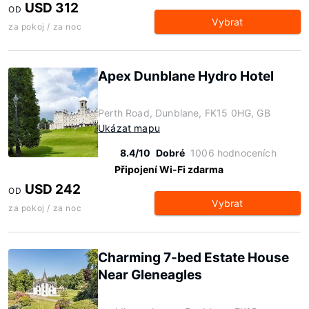
USD 312
OD
Vybrat
za pokoj / za noc
Apex Dunblane Hydro Hotel
Perth Road, Dunblane, FK15 0HG, GB
Ukázat mapu
8.4/10
Dobré
1006 hodnoceních
Připojení Wi-Fi zdarma
USD 242
OD
Vybrat
za pokoj / za noc
Charming 7-bed Estate House
Near Gleneagles