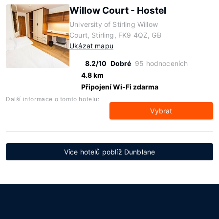
Willow Court - Hostel
University of Stirling Willow
Court, Stirling, FK9 4QZ, GB
Ukázat mapu
8.2/10
Dobré
95 hodnoceních
4.8 km
Připojení Wi-Fi zdarma
Další informace o tomto hotelu:
Vybrat
Více hotelů poblíž Dunblane