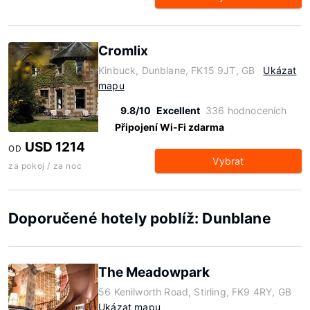
Cromlix
Kinbuck, Dunblane, FK15 9JT, GB
Ukázat
mapu
9.8/10
Excellent
336 hodnoceních
Připojení Wi-Fi zdarma
USD 1214
OD
Vybrat
za pokoj / za noc
Doporučené hotely poblíž: Dunblane
The Meadowpark
56 Kenilworth Road, Stirling, FK9 4RY, GB
Ukázat mapu