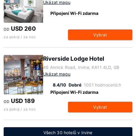
Ukázat mapu
Připojení Wi-Fi zdarma
USD 260
OD
Vybrat
za pokoj / za noc
Riverside Lodge Hotel
46 Annick Road, Irvine, KA11 4LD, GB
Ukázat mapu
8.4/10
Dobré
1001 hodnoceních
Připojení Wi-Fi zdarma
USD 189
OD
Vybrat
za pokoj / za noc
Všech 30 hotelů v Irvine