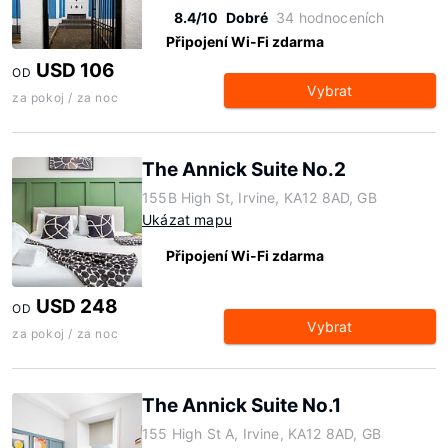
8.4/10
Dobré
34 hodnoceních
Připojení Wi-Fi zdarma
USD 106
OD
Vybrat
za pokoj / za noc
The Annick Suite No.2
155B High St, Irvine, KA12 8AD, GB
Ukázat mapu
Připojení Wi-Fi zdarma
USD 248
OD
Vybrat
za pokoj / za noc
The Annick Suite No.1
155 High St A, Irvine, KA12 8AD, GB