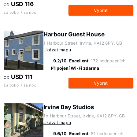
USD 116
OD
Vybrat
za pokoj / za noc
Harbour Guest House
1 Harbour Street, Irvine, KA12 8PY, GB
Ukázat mapu
9.2/10
Excellent
172 hodnoceních
Připojení Wi-Fi zdarma
USD 111
OD
Vybrat
za pokoj / za noc
Irvine Bay Studios
1b Harbour Street, Irvine, KA12 8PY, GB
Ukázat mapu
9.6/10
Excellent
81 hodnoceních