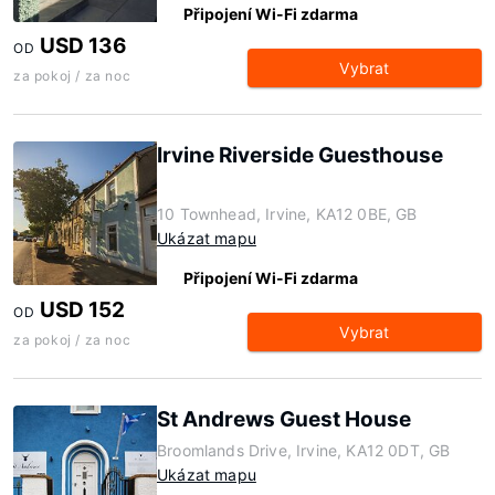
Připojení Wi-Fi zdarma
USD 136
OD
Vybrat
za pokoj / za noc
Irvine Riverside Guesthouse
10 Townhead, Irvine, KA12 0BE, GB
Ukázat mapu
Připojení Wi-Fi zdarma
USD 152
OD
Vybrat
za pokoj / za noc
St Andrews Guest House
Broomlands Drive, Irvine, KA12 0DT, GB
Ukázat mapu