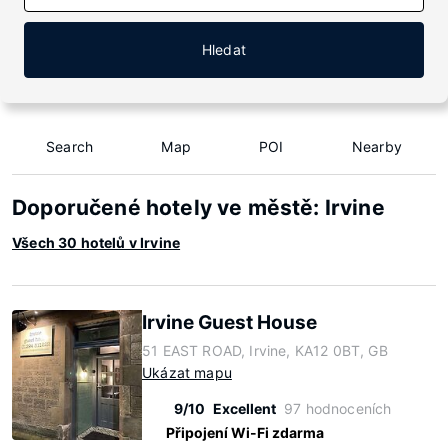
Hledat
Search
Map
POI
Nearby
Doporučené hotely ve městě: Irvine
Všech 30 hotelů v Irvine
Irvine Guest House
51 EAST ROAD, Irvine, KA12 0BT, GB
Ukázat mapu
9/10
Excellent
97 hodnoceních
Připojení Wi-Fi zdarma