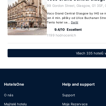
99 Gordon Street, Glasgow, G1 3SF,
Voco Grand Central Glasgow by IHG se n
jen 4 min. pěšky od Ulice Buchanan Stre
Tento hotel se...
Další
9.4/10
Excellent
1199 hodnoceních
Všech 335 hotelů 
HotelsOne
Help and support
O nás
Support
Majitelé hotelu
Moje Rezervace