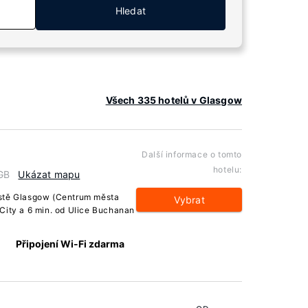
Hledat
Všech 335 hotelů v Glasgow
Další informace o tomto
hotelu:
 GB
Ukázat mapu
ěstě Glasgow (Centrum města
Vybrat
City a 6 min. od Ulice Buchanan
Připojení Wi-Fi zdarma