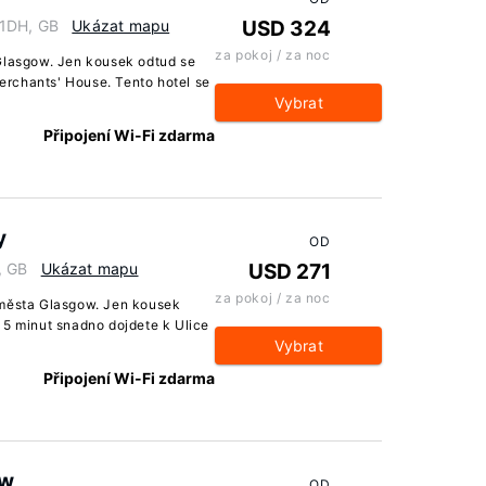
 1DH, GB
Ukázat mapu
USD 324
za pokoj / za noc
 Glasgow. Jen kousek odtud se
rchants' House. Tento hotel se
Vybrat
Připojení Wi-Fi zdarma
y
OD
, GB
Ukázat mapu
USD 271
za pokoj / za noc
 města Glasgow. Jen kousek
 5 minut snadno dojdete k Ulice
Vybrat
Připojení Wi-Fi zdarma
ow
OD