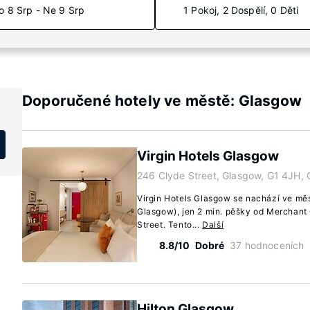
o 8 Srp - Ne 9 Srp
1 Pokoj, 2 Dospělí, 0 Děti
Doporučené hotely ve městě: Glasgow
Virgin Hotels Glasgow
246 Clyde Street, Glasgow, G1 4JH,
Virgin Hotels Glasgow se nachází ve m
Glasgow), jen 2 min. pěšky od Merchant 
Street. Tento...
Další
8.8/10
Dobré
37 hodnoceních
Hilton Glasgow