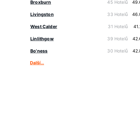
Broxburn
45 Hotelů
49.
Livingston
33 Hotelů
46.
West Calder
31 Hotelů
41
Linlithgow
39 Hotelů
42.
Bo'ness
30 Hotelů
42.
Další…