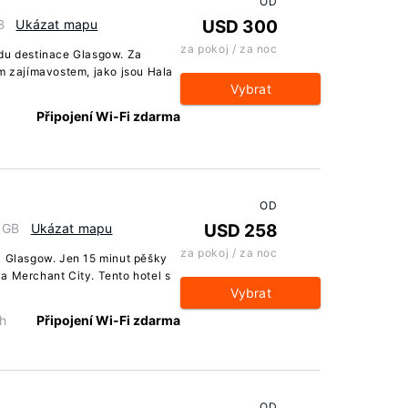
OD
B
Ukázat mapu
USD 300
za pokoj / za noc
edu destinace Glasgow. Za
ým zajímavostem, jako jsou Hala
Vybrat
Připojení Wi-Fi zdarma
OD
, GB
Ukázat mapu
USD 258
za pokoj / za noc
a Glasgow. Jen 15 minut pěšky
a Merchant City. Tento hotel s
Vybrat
h
Připojení Wi-Fi zdarma
OD