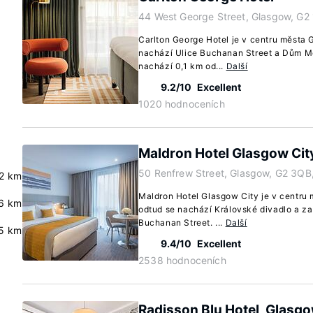
44 West George Street, Glasgow, G2
Carlton George Hotel je v centru města
nachází Ulice Buchanan Street a Dům Me
nachází 0,1 km od...
Další
9.2/10
Excellent
1020 hodnoceních
Maldron Hotel Glasgow Cit
50 Renfrew Street, Glasgow, G2 3QB
2 km
Maldron Hotel Glasgow City je v centru
.6 km
odtud se nachází Královské divadlo a za
Buchanan Street. ...
Další
5 km
9.4/10
Excellent
2538 hodnoceních
Radisson Blu Hotel, Glasg