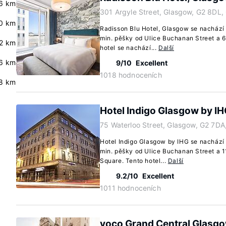
6 km
301 Argyle Street, Glasgow, G2 8DL,
0 km
Radisson Blu Hotel, Glasgow se nachází 
min. pěšky od Ulice Buchanan Street a 6
.2 km
hotel se nachází...
Další
6 km
9/10
Excellent
1018 hodnoceních
8 km
Hotel Indigo Glasgow by I
75 Waterloo Street, Glasgow, G2 7DA
Hotel Indigo Glasgow by IHG se nachází 
min. pěšky od Ulice Buchanan Street a 
Square. Tento hotel...
Další
9.2/10
Excellent
1011 hodnoceních
voco Grand Central Glasgo