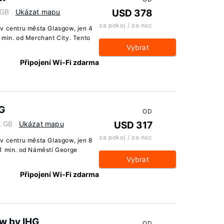
 GB
Ukázat mapu
USD 378
za pokoj / za noc
v centru města Glasgow, jen 4
 min. od Merchant City. Tento
Vybrat
Připojení Wi-Fi zdarma
HG
OD
, GB
Ukázat mapu
USD 317
za pokoj / za noc
v centru města Glasgow, jen 8
11 min. od Náměstí George
Vybrat
Připojení Wi-Fi zdarma
w by IHG
OD