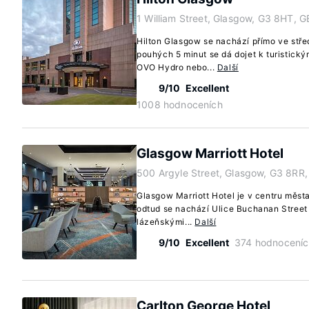
1 William Street, Glasgow, G3 8HT, G
Hilton Glasgow se nachází přímo ve stř
pouhých 5 minut se dá dojet k turistick
OVO Hydro nebo...
Další
9/10
Excellent
1008 hodnoceních
Glasgow Marriott Hotel
500 Argyle Street, Glasgow, G3 8RR
Glasgow Marriott Hotel je v centru měst
odtud se nachází Ulice Buchanan Street 
lázeňskými...
Další
9/10
Excellent
374 hodnoceníc
Carlton George Hotel