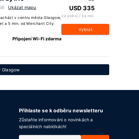
 GB
Ukázat mapu
USD 335
za pokoj / za noc
achází v centru města Glasgow,
et a 5 min. od Merchant City.
Vybrat
Připojení Wi-Fi zdarma
v Glasgow
Přihlaste se k odběru newsletteru
Zůstaňte informováni o novinkách a
speciálních nabídkách!