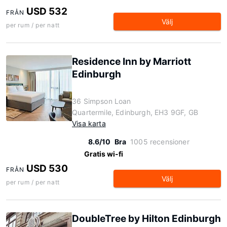
USD 532
FRÅN
Välj
per rum / per natt
Residence Inn by Marriott
Edinburgh
36 Simpson Loan
Quartermile, Edinburgh, EH3 9GF, GB
Visa karta
8.6/10
Bra
1005 recensioner
Gratis wi-fi
USD 530
FRÅN
Välj
per rum / per natt
DoubleTree by Hilton Edinburgh