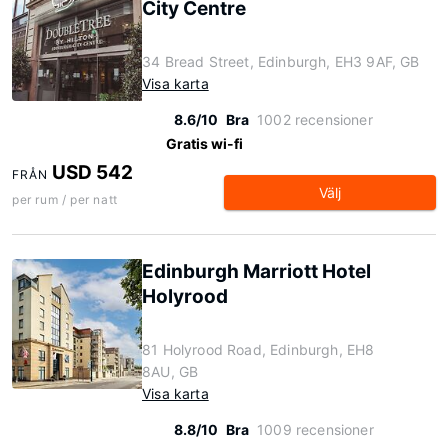
City Centre
34 Bread Street, Edinburgh, EH3 9AF, GB
Visa karta
8.6/10
Bra
1002 recensioner
Gratis wi-fi
USD 542
FRÅN
Välj
per rum / per natt
Edinburgh Marriott Hotel
Holyrood
81 Holyrood Road, Edinburgh, EH8
8AU, GB
Visa karta
8.8/10
Bra
1009 recensioner