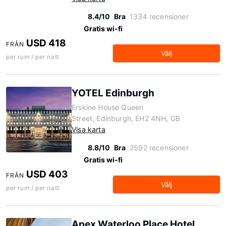
8.4/10
Bra
1334 recensioner
Gratis wi-fi
USD 418
FRÅN
Välj
per rum / per natt
YOTEL Edinburgh
Erskine House Queen
Street, Edinburgh, EH2 4NH, GB
Visa karta
8.8/10
Bra
2592 recensioner
Gratis wi-fi
USD 403
FRÅN
Välj
per rum / per natt
Apex Waterloo Place Hotel