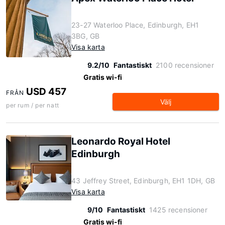
23-27 Waterloo Place, Edinburgh, EH1
3BG, GB
Visa karta
9.2/10
Fantastiskt
2100 recensioner
Gratis wi-fi
USD 457
FRÅN
Välj
per rum / per natt
Leonardo Royal Hotel
Edinburgh
43 Jeffrey Street, Edinburgh, EH1 1DH, GB
Visa karta
9/10
Fantastiskt
1425 recensioner
Gratis wi-fi