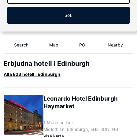
Sök
Search
Map
POI
Nearby
Erbjudna hotell i Edinburgh
Alla 823 hotell i Edinburgh
Leonardo Hotel Edinburgh
Haymarket
1 Morrison Link,
Midlothian, Edinburgh, EH3 8DN, GB
Visa karta