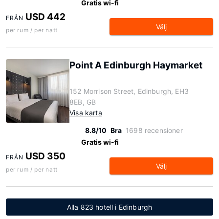
Gratis wi-fi
USD 442
FRÅN
Välj
per rum / per natt
Point A Edinburgh Haymarket
152 Morrison Street, Edinburgh, EH3
8EB, GB
Visa karta
8.8/10
Bra
1698 recensioner
Gratis wi-fi
USD 350
FRÅN
Välj
per rum / per natt
Alla 823 hotell i Edinburgh