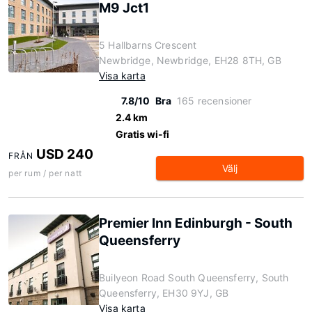
M9 Jct1
5 Hallbarns Crescent
Newbridge, Newbridge, EH28 8TH, GB
Visa karta
7.8/10
Bra
165 recensioner
2.4 km
Gratis wi-fi
USD 240
FRÅN
Välj
per rum / per natt
Premier Inn Edinburgh - South
Queensferry
Builyeon Road South Queensferry, South
Queensferry, EH30 9YJ, GB
Visa karta