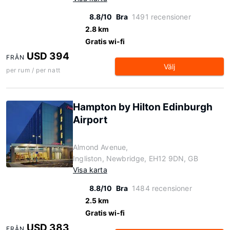
8.8/10
Bra
1491 recensioner
2.8 km
Gratis wi-fi
USD 394
FRÅN
Välj
per rum / per natt
Hampton by Hilton Edinburgh
Airport
Almond Avenue,
Ingliston, Newbridge, EH12 9DN, GB
Visa karta
8.8/10
Bra
1484 recensioner
2.5 km
Gratis wi-fi
USD 383
FRÅN