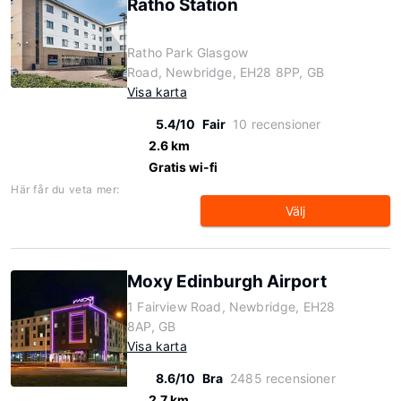
Ratho Station
Ratho Park Glasgow
Road, Newbridge, EH28 8PP, GB
Visa karta
5.4/10
Fair
10 recensioner
2.6 km
Gratis wi-fi
Här får du veta mer:
Välj
Moxy Edinburgh Airport
1 Fairview Road, Newbridge, EH28
8AP, GB
Visa karta
8.6/10
Bra
2485 recensioner
2.7 km