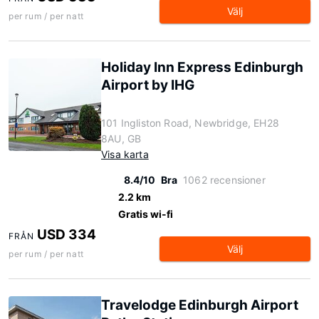
Välj
per rum / per natt
Holiday Inn Express Edinburgh
Airport by IHG
101 Ingliston Road, Newbridge, EH28
8AU, GB
Visa karta
8.4/10
Bra
1062 recensioner
2.2 km
Gratis wi-fi
USD 334
FRÅN
Välj
per rum / per natt
Travelodge Edinburgh Airport