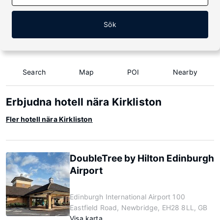
Sök
Search
Map
POI
Nearby
Erbjudna hotell nära Kirkliston
Fler hotell nära Kirkliston
DoubleTree by Hilton Edinburgh
Airport
Edinburgh International Airport 100
Eastfield Road, Newbridge, EH28 8LL, GB
Visa karta