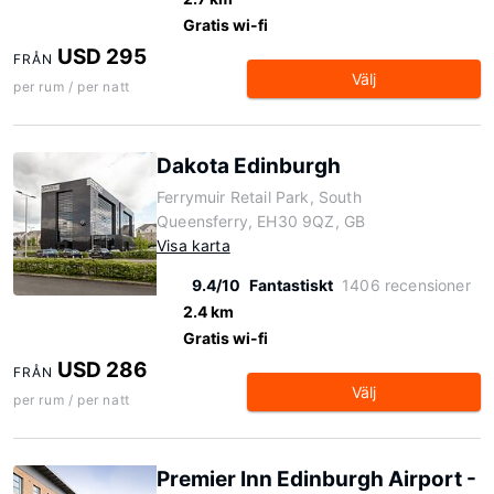
Gratis wi-fi
USD 295
FRÅN
Välj
per rum / per natt
Dakota Edinburgh
Ferrymuir Retail Park, South
Queensferry, EH30 9QZ, GB
Visa karta
9.4/10
Fantastiskt
1406 recensioner
2.4 km
Gratis wi-fi
USD 286
FRÅN
Välj
per rum / per natt
Premier Inn Edinburgh Airport -