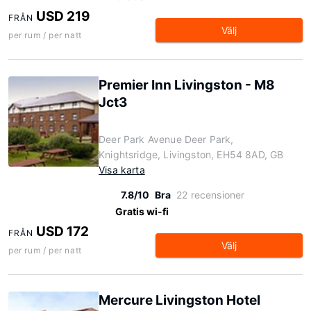
USD 219
FRÅN
Välj
per rum / per natt
Premier Inn Livingston - M8
Jct3
Deer Park Avenue Deer Park,
Knightsridge, Livingston, EH54 8AD, GB
Visa karta
7.8/10
Bra
22 recensioner
Gratis wi-fi
USD 172
FRÅN
Välj
per rum / per natt
Mercure Livingston Hotel