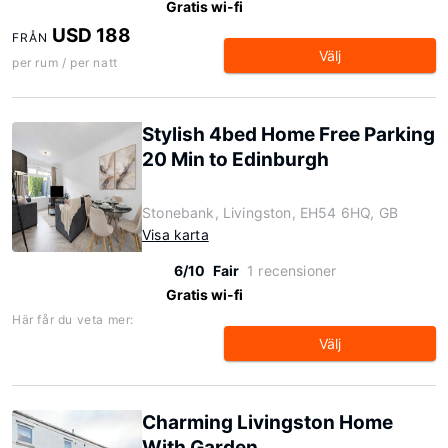
Gratis wi-fi
USD 188
FRÅN
Välj
per rum / per natt
Stylish 4bed Home Free Parking
20 Min to Edinburgh
Stonebank, Livingston, EH54 6HQ, GB
Visa karta
6/10
Fair
1 recensioner
Gratis wi-fi
Här får du veta mer:
Välj
Charming Livingston Home
With Garden