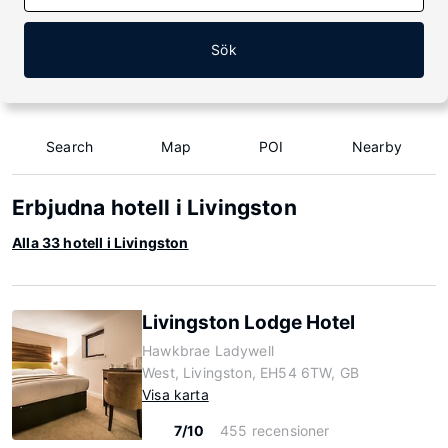
Sök
Search
Map
POI
Nearby
Erbjudna hotell i Livingston
Alla 33 hotell i Livingston
Livingston Lodge Hotel
Hawkbrae Ladywell
West, Livingston, EH54 6TW, GB
Visa karta
7/10
455 recensioner