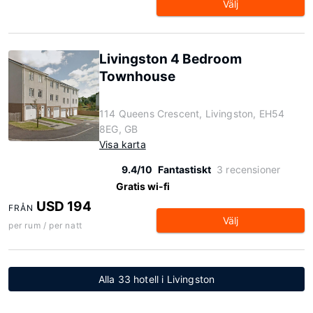
Välj
Livingston 4 Bedroom
Townhouse
114 Queens Crescent, Livingston, EH54
8EG, GB
Visa karta
9.4/10
Fantastiskt
3 recensioner
Gratis wi-fi
USD 194
FRÅN
Välj
per rum / per natt
Alla 33 hotell i Livingston