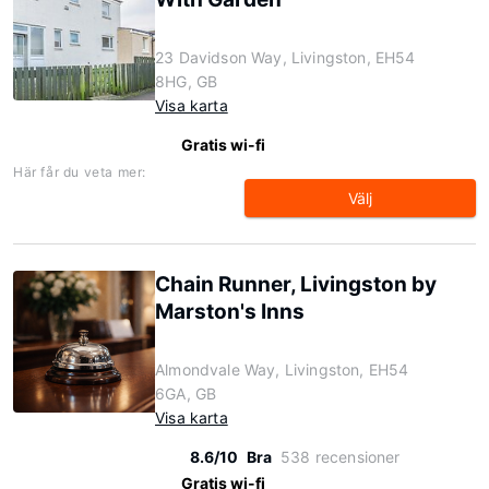
23 Davidson Way, Livingston, EH54
8HG, GB
Visa karta
Gratis wi-fi
Här får du veta mer:
Välj
Chain Runner, Livingston by
Marston's Inns
Almondvale Way, Livingston, EH54
6GA, GB
Visa karta
8.6/10
Bra
538 recensioner
Gratis wi-fi