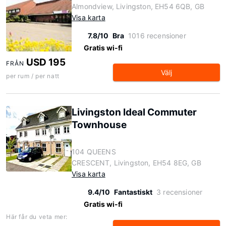
Almondview, Livingston, EH54 6QB, GB
Visa karta
7.8/10
Bra
1016 recensioner
Gratis wi-fi
USD 195
FRÅN
Välj
per rum / per natt
Livingston Ideal Commuter
Townhouse
104 QUEENS
CRESCENT, Livingston, EH54 8EG, GB
Visa karta
9.4/10
Fantastiskt
3 recensioner
Gratis wi-fi
Här får du veta mer: