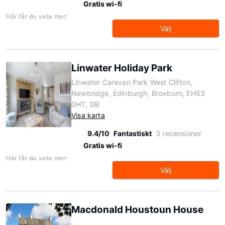
Gratis wi-fi
Här får du veta mer:
Välj
Linwater Holiday Park
Linwater Caravan Park West Clifton,
Newbridge, Edinburgh, Broxburn, EH53
0HT, GB
Visa karta
9.4/10
Fantastiskt
3 recensioner
Gratis wi-fi
Här får du veta mer:
Välj
Macdonald Houstoun House