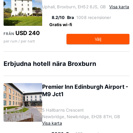
Uphall, Broxburn, EH52 6JS, GB
Visa karta
8.2/10
Bra
1008 recensioner
Gratis wi-fi
USD 240
FRÅN
Välj
per rum / per natt
Erbjudna hotell nära Broxburn
Premier Inn Edinburgh Airport -
M9 Jct1
5 Hallbarns Crescent
Newbridge, Newbridge, EH28 8TH, GB
Visa karta