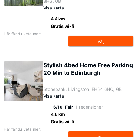
8HG, GB
Visa karta
4.4 km
Gratis wi-fi
Här får du veta mer:
Välj
Stylish 4bed Home Free Parking
20 Min to Edinburgh
Stonebank, Livingston, EH54 6HQ, GB
Visa karta
6/10
Fair
1 recensioner
4.6 km
Gratis wi-fi
Här får du veta mer:
Välj