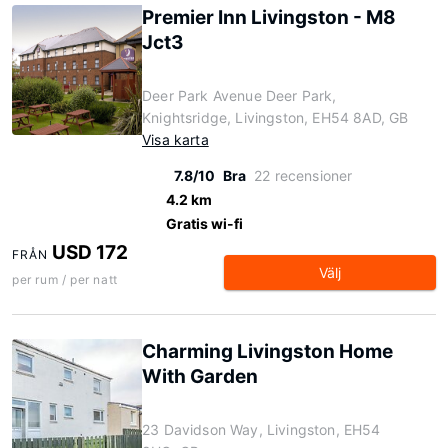
Premier Inn Livingston - M8
Jct3
Deer Park Avenue Deer Park,
Knightsridge, Livingston, EH54 8AD, GB
Visa karta
7.8/10
Bra
22 recensioner
4.2 km
Gratis wi-fi
USD 172
FRÅN
Välj
per rum / per natt
Charming Livingston Home
With Garden
23 Davidson Way, Livingston, EH54