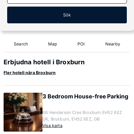
Sök
Search
Map
POI
Nearby
Erbjudna hotell i Broxburn
Fler hotell nära Broxburn
3 Bedroom House-free Parking
66 Henderson Cres Broxburn EH52 6EZ
UK, Broxburn, EH52 6EZ, GB
Visa karta