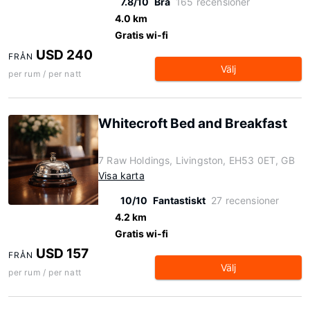
7.8/10
Bra
165 recensioner
4.0 km
Gratis wi-fi
USD 240
FRÅN
Välj
per rum / per natt
Whitecroft Bed and Breakfast
7 Raw Holdings, Livingston, EH53 0ET, GB
Visa karta
10/10
Fantastiskt
27 recensioner
4.2 km
Gratis wi-fi
USD 157
FRÅN
Välj
per rum / per natt