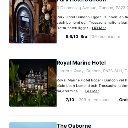
3 Glenmorag Avenue, Dunoon, PA23 
Park Hotel Dunoon ligger i Dunoon, en ti
Loch Lomond och Trossachs nationalpar
Detta hotell ligger...
Läs Mer
8.6/10
Bra
236 recensioner
Royal Marine Hotel
Hunter's Quay, Dunoon, PA23 8HJ, G
Royal Marine Hotel ligger i Dunoon vid ha
både Loch Lomond och Trossachs nation
färjeterminal. ...
Läs Mer
7/10
299 recensioner
Grat
The Osborne