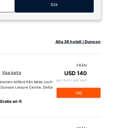
Sök
Alla 36 hotell i Dunoon
FRÅN
Visa karta
USD 140
per rum / per natt
minuters bilfärd från både Loch
 Dunoon Leisure Centre. Detta
Välj
Gratis wi-fi