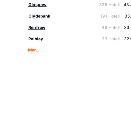
Glasgow
335 Hotell
43.
Clydebank
191 Hotell
33
Renfrew
46 Hotell
33.
Paisley
33 Hotell
32.
Mer…