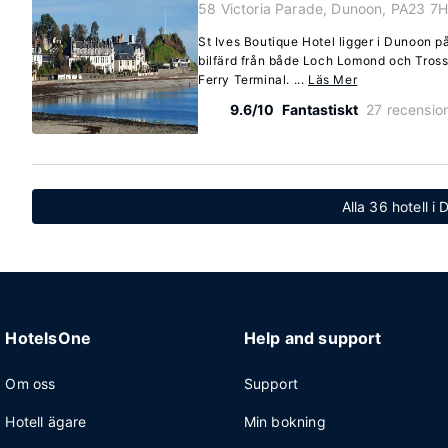
58 Victoria Parade, Dunoon, PA23 7
St Ives Boutique Hotel ligger i Dunoon på
bilfärd från både Loch Lomond och Tros
Ferry Terminal. ...
Läs Mer
9.6/10
Fantastiskt
27 recensio
Alla 36 hotell i
HotelsOne
Help and support
Om oss
Support
Hotell ägare
Min bokning