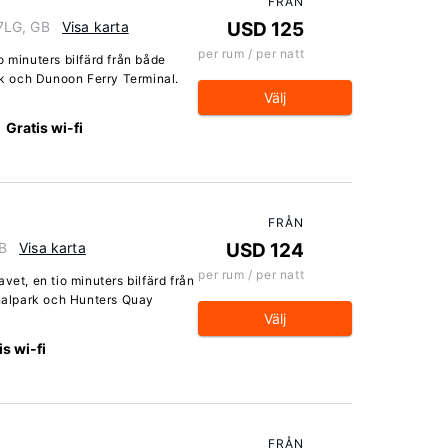
FRÅN
7LG, GB
Visa karta
USD 125
per rum / per natt
o minuters bilfärd från både
k och Dunoon Ferry Terminal.
Välj
Gratis wi-fi
FRÅN
B
Visa karta
USD 124
per rum / per natt
vet, en tio minuters bilfärd från
alpark och Hunters Quay
Välj
is wi-fi
FRÅN