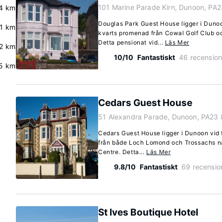
101 Marine Parade Kirn, Dunoon, PA
4 km
Douglas Park Guest House ligger i Dunoo
.1 km
kvarts promenad från Cowal Golf Club oc
Detta pensionat vid...
Läs Mer
2 km
10/10
Fantastiskt
46 recension
5 km
Cedars Guest House
51 Alexandra Parade, Dunoon, PA23 
Cedars Guest House ligger i Dunoon vid f
från både Loch Lomond och Trossachs n
Centre. Detta...
Läs Mer
9.8/10
Fantastiskt
69 recensio
St Ives Boutique Hotel