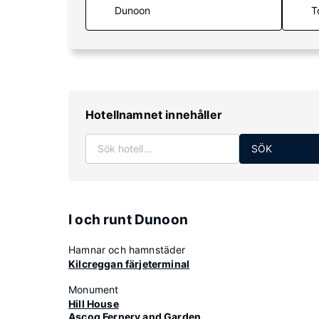
T
Hotellnamnet innehåller
SÖK
I och runt Dunoon
Hamnar och hamnstäder
Kilcreggan färjeterminal
Monument
Hill House
Ascog Fernery and Garden