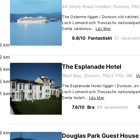
44 Shore Road Innellan, Dunoon, PA
The Osborne ligger i Dunoon vid vattnet,
Loch Lomond och Trossachs nationalpar
Detta värdshus...
Läs Mer
9.8/10
Fantastiskt
51 recensio
.6 km
.2 km
The Esplanade Hotel
6 km
West Bay, Dunoon, PA23 7HU, GB
V
.5 km
The Esplanade Hotel ligger i Dunoon, en 
Loch Lomond och Trossachs nationalpar
.1 km
Detta hotell...
Läs Mer
7.6/10
Bra
89 recensioner
3 km
Douglas Park Guest House