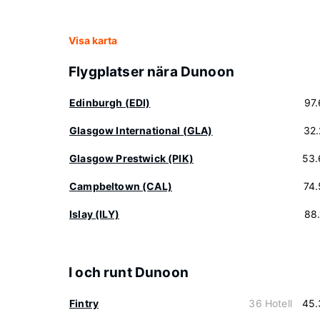
Visa karta
Flygplatser nära Dunoon
Edinburgh (EDI)
97
Glasgow International (GLA)
32
Glasgow Prestwick (PIK)
53.
Campbeltown (CAL)
74
Islay (ILY)
88
I och runt Dunoon
Fintry
36 Hotell
45.