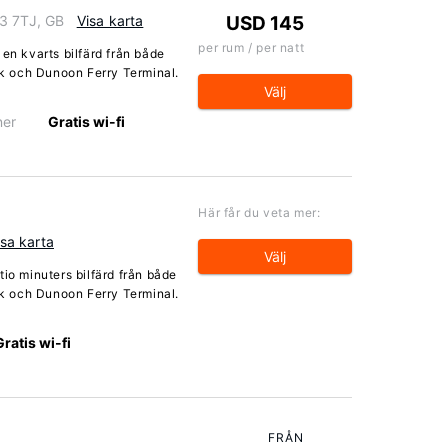
23 7TJ, GB
Visa karta
USD 145
per rum / per natt
 en kvarts bilfärd från både
k och Dunoon Ferry Terminal.
Välj
ner
Gratis wi-fi
Här får du veta mer:
isa karta
Välj
tio minuters bilfärd från både
k och Dunoon Ferry Terminal.
Gratis wi-fi
FRÅN