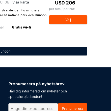
HU, GB
Visa karta
USD 206
per rum / per natt
 stranden, en tio minuters
sachs nationalpark och Dunoon
Välj
ner
Gratis wi-fi
 Dunoon
Prenumerera på nyhetsbrev
Håll dig informerad om nyheter och
specialerbjudanden!
Prenumerera