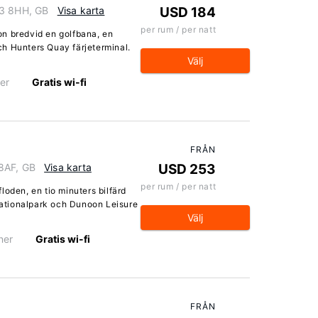
23 8HH, GB
Visa karta
USD 184
per rum / per natt
n bredvid en golfbana, en
h Hunters Quay färjeterminal.
Välj
er
Gratis wi-fi
FRÅN
8AF, GB
Visa karta
USD 253
per rum / per natt
loden, en tio minuters bilfärd
ationalpark och Dunoon Leisure
Välj
ner
Gratis wi-fi
FRÅN