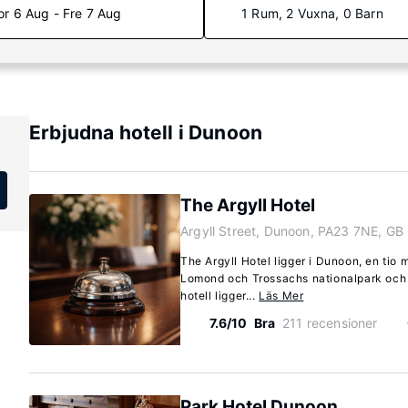
or 6 Aug - Fre 7 Aug
1 Rum, 2 Vuxna, 0 Barn
Erbjudna hotell i Dunoon
The Argyll Hotel
Argyll Street, Dunoon, PA23 7NE, GB
The Argyll Hotel ligger i Dunoon, en tio 
Lomond och Trossachs nationalpark och
hotell ligger...
Läs Mer
7.6/10
Bra
211 recensioner
Park Hotel Dunoon