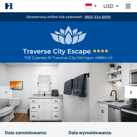
USD
Zarezerwuj online lub zadzwoń:
(855) 334-6659
Traverse City Escape
705 Cypress St
Traverse City
Michigan
49684
US
Data zameldowania:
Data wymeldowania: