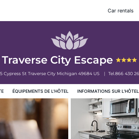
Car rentals
ormations sur l'hôtel
Conditions de l'hôtel
Traverse City Escape
5 Cypress St
Traverse City
Michigan
49684
US
Tel.
866 430 2
TE
ÉQUIPEMENTS DE L'HÔTEL
INFORMATIONS SUR L'HÔTEL