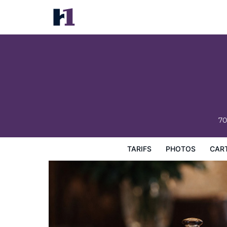
Traverse City Escape
Tarifs
Photos
Carte
Équipements de l'hôtel
Inf
70
TARIFS
PHOTOS
CAR