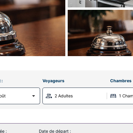
 :
Voyageurs
Chambres
oût
2 Adultes
1 Cha
ée :
Date de départ :