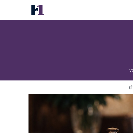
Traverse City Escape
价格
酒店照片
评语
地图
酒店设施
酒店信息
7
价