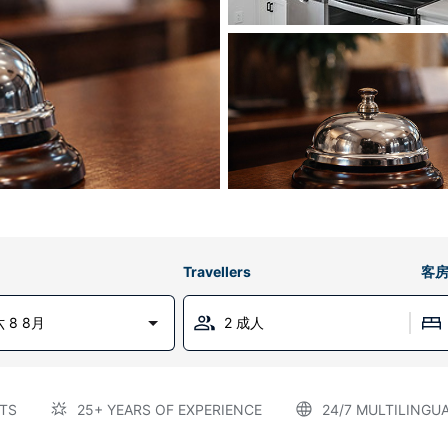
Travellers
客
 8 8月
2 成人
TS
25+ YEARS OF EXPERIENCE
24/7 MULTILINGU