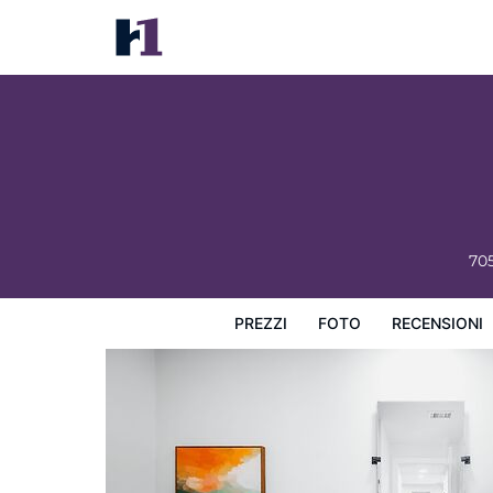
Traverse City Escape
Prezzi
Foto
Recensioni
Mappa
L'hotel e i suoi s
70
PREZZI
FOTO
RECENSIONI