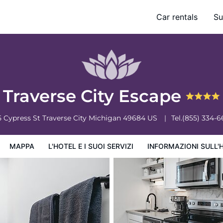
Car rentals
Su
ervizi
Informazioni sull'hotel
Condizioni dell'hotel
Traverse City Escape
5 Cypress St
Traverse City
Michigan
49684
US
Tel.
(855) 334-6
MAPPA
L'HOTEL E I SUOI SERVIZI
INFORMAZIONI SULL'