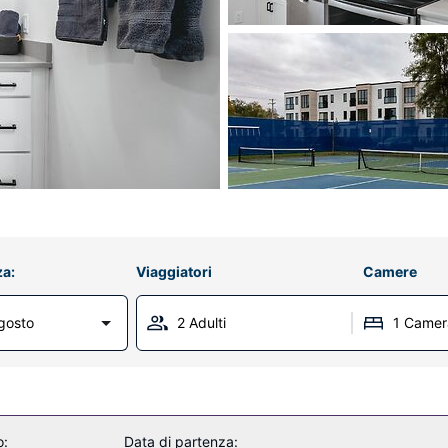
za:
Viaggiatori
Camere
gosto
2 Adulti
1 Camer
o:
Data di partenza: