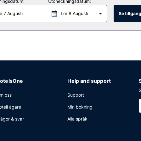
ningsdatum:
Utcheckningsdatum:
r gratis mottagning på vissa dagar.
e 7 Augusti
Lör 8 Augusti
Se tillgän
eckning, expressutcheckning och bagageförvaring. Avgiftsfri parkering
otelsOne
Help and support
S
m oss
Support
otell ägare
Min bokning
rågor & svar
Alla språk