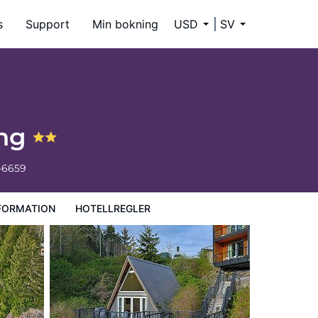
s
Support
Min bokning
USD
SV
ing
-6659
FORMATION
HOTELLREGLER