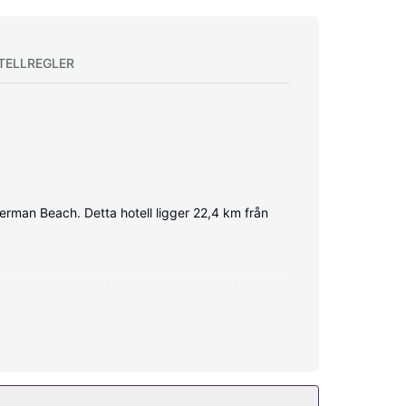
TELLREGLER
erman Beach. Detta hotell ligger 22,4 km från
r bäddmadrass och egyptiska bomullslakan.
itkanaler erbjuder all underhållning du behöver.
bröllopstjänster och ett picknickområde.