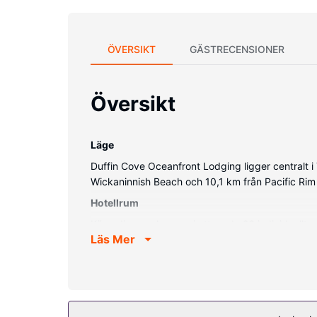
ÖVERSIKT
GÄSTRECENSIONER
Översikt
Läge
Duffin Cove Oceanfront Lodging ligger centralt i
Wickaninnish Beach och 10,1 km från Pacific Rim
Hotellrum
Känn dig som hemma i ett av de 26 individuell
Läs Mer
Rummen har privata terrasser. Gratis wi-fi ser ti
Privat badrum med dusch, gratis toalettartiklar o
Bekvämligheter på anläggningen
Njut av utsikten från deras terrassen och dra nyt