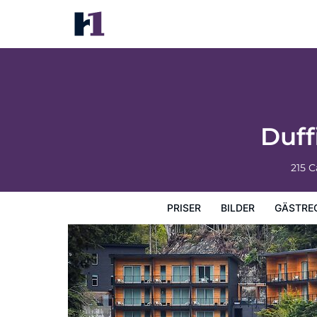
Duffin Cove Oceanfront Lodging
Priser
Bilder
Gästrecensioner
Karta
Hotellets fa
Duff
215 
PRISER
BILDER
GÄSTRE