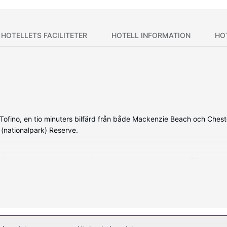
HOTELLETS FACILITETER
HOTELL INFORMATION
HO
 Tofino, en tio minuters bilfärd från både Mackenzie Beach och Chest
 (nationalpark) Reserve.
t möblerade rummen med minibarer och espressobryggare. Sängen ha
ll att du kan hålla dig uppkopplad, och en 43-tums smart-tv med satell
ch hårtorkar.
ta av deras gratis wi-fi och conciergetjänster. Detta hotell har även 