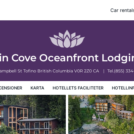
Car rental
ciliteter
Hotellinformation
Hotellregler
in Cove Oceanfront Lodg
Campbell St
Tofino
British Columbia
V0R 2Z0
CA
Tel.
(855) 334
CENSIONER
KARTA
HOTELLETS FACILITETER
HOTELLIN