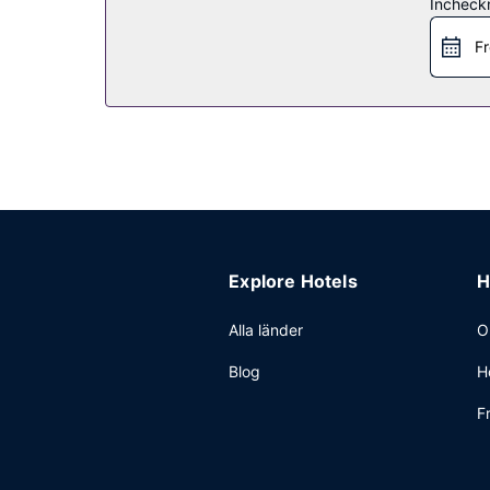
Restaurang
Incheck
Mingla med andra gäster - här erbjuds alla gäste
Fr
Övriga bekvämligheter
Gäster har tillgång till bland annat expressinch
Explore Hotels
H
Alla länder
O
Blog
H
F