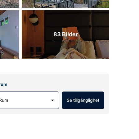
83 Bilder
lrum
 Rum
Se tillgänglighet