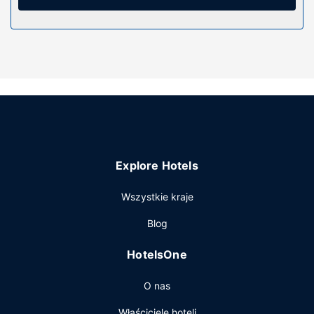
światem, a 43-cal. Telewizory Smart TV i telewizja
satelitarna — rozrywkę. Prywatna łazienka —
wyposażenie: prysznic, bezpłatne przybory toaletowe i
suszarki do włosów.
Udogodnienia w obiekcie
Do pokoju przylega taras, z którego roztacza się piękny
widok. Dostępne są również takie udogodnienia, jak
bezpłatny bezprzewodowy dostęp do internetu i obsługa
portierska. Ten hotel oferuje również takie udogodnienia
jak usługi weselne i teren piknikowy.
Explore Hotels
Restauracja
Wszystkie kraje
W wybrane dni hotel oferuje bezpłatne przyjęcie.
Pozostałe udogodnienia
Blog
Udogodnienia biznesowe to ekspresowe zameldowanie,
HotelsOne
ekspresowe wymeldowanie oraz przechowalnia bagażu.
Udogodnienia na miejscu to bezpłatne parkowanie
O nas
samodzielne.
Właściciele hoteli