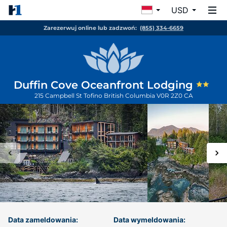
USD
Zarezerwuj online lub zadzwoń:
(855) 334-6659
Duffin Cove Oceanfront Lodging
215 Campbell St
Tofino
British Columbia
V0R 2Z0
CA
Data zameldowania:
Data wymeldowania: