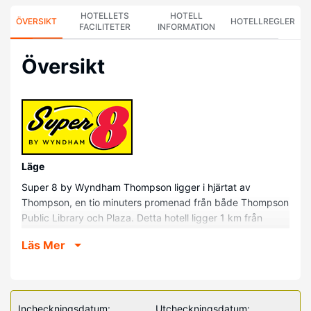
HOTELLETS
HOTELL
ÖVERSIKT
HOTELLREGLER
FACILITETER
INFORMATION
Översikt
Läge
Super 8 by Wyndham Thompson ligger i hjärtat av
Thompson, en tio minuters promenad från både Thompson
Public Library och Plaza. Detta hotell ligger 1 km från
TRCC University College of the North och 1,2 km från
Läs Mer
Thompson Zoo.
Hotellrum
Känn dig som hemma i ett av de 65 luftkonditionerade
rummen med kylskåp och mikrovågsugn. Med gratis fast
Incheckningsdatum:
Utcheckningsdatum: