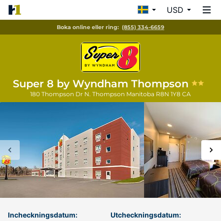
USD
Boka online eller ring:
(855) 334-6659
Super 8 by Wyndham Thompson
180 Thompson Dr N.
Thompson
Manitoba
R8N 1Y8
CA
Incheckningsdatum:
Utcheckningsdatum: