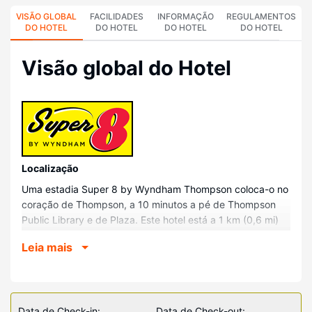
VISÃO GLOBAL
FACILIDADES
INFORMAÇÃO
REGULAMENTOS
DO HOTEL
DO HOTEL
DO HOTEL
DO HOTEL
Visão global do Hotel
Localização
Uma estadia Super 8 by Wyndham Thompson coloca-o no
coração de Thompson, a 10 minutos a pé de Thompson
Public Library e de Plaza. Este hotel está a 1 km (0,6 mi)
de TRCC University College of the North e a 1,2 km (0,7
Leia mais
mi) de Jardim Zoológico de Thompson.
Quartos
Sinta-se em casa num dos 65 quartos com ar
condicionado, um frigorífico e um micro-ondas. Ligue-se à
Data de Check-in:
Data de Check-out: