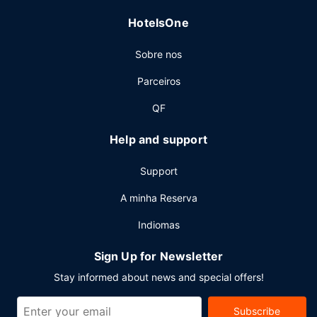
uma receção aberta 24 horas e armazenamento de
HotelsOne
bagagem. Há estacionamento grátis no local.
Sobre nos
Parceiros
QF
Help and support
Support
A minha Reserva
Indiomas
Sign Up for Newsletter
Stay informed about news and special offers!
Subscribe