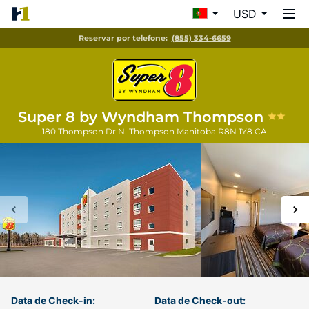
USD
Reservar por telefone:
(855) 334-6659
Super 8 by Wyndham Thompson
180 Thompson Dr N.
Thompson
Manitoba
R8N 1Y8
CA
Data de Check-in:
Data de Check-out: