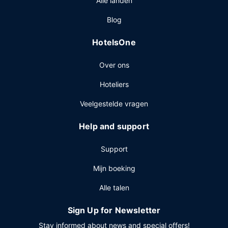
Alle landen
een evenement in Thompson? Kies voor dit hotel met 35
Blog
vierkante meter aan ruimte, waaronder een
conferentieruimte en een vergaderruimte. Ter plaatse heb
HotelsOne
je gratis parkeerplaatsen.
Over ons
Hoteliers
Veelgestelde vragen
Help and support
Support
Mijn boeking
Alle talen
Sign Up for Newsletter
Stay informed about news and special offers!