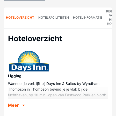
REGE
VAN
HOTELOVERZICHT
HOTELFACILITEITEN
HOTELINFORMATIE
HET
HOTE
Hoteloverzicht
Ligging
Wanneer je verblijft bij Days Inn & Suites by Wyndham
Thompson in Thompson bevind je je vlak bij de
luchthaven, op 10 min. lopen van Eastwood Park en North
Centre Mall. Dit hotel ligt op 0,8 km van Plaza en op 0,9
Meer
km van Thompson Public Library.
Kamers