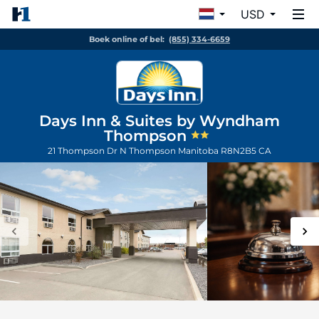
USD
Boek online of bel:
(855) 334-6659
Days Inn & Suites by Wyndham
Thompson
21 Thompson Dr N
Thompson
Manitoba
R8N2B5
CA