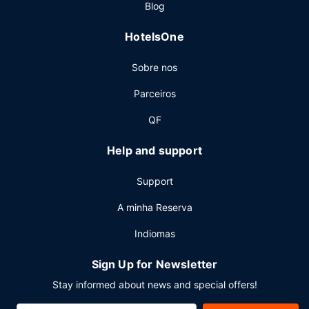
Blog
As principais comodidades incluem um business center,
uma receção aberta 24 horas e armazenamento de
HotelsOne
bagagem. Planeia um evento em Thompson? Este hotel
dispõe de uma zona para conferências e de uma sala de
Sobre nos
reuniões, com uma área total de 35 metros quadrados. Há
estacionamento grátis no local.
Parceiros
QF
Help and support
Support
A minha Reserva
Indiomas
Sign Up for Newsletter
Stay informed about news and special offers!