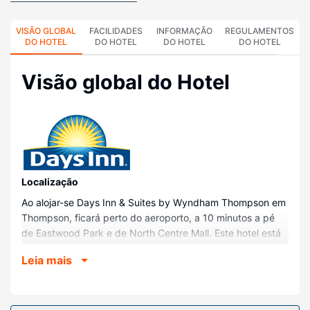
VISÃO GLOBAL
FACILIDADES
INFORMAÇÃO
REGULAMENTOS
DO HOTEL
DO HOTEL
DO HOTEL
DO HOTEL
Visão global do Hotel
Localização
Ao alojar-se Days Inn & Suites by Wyndham Thompson em
Thompson, ficará perto do aeroporto, a 10 minutos a pé
de Eastwood Park e de North Centre Mall. Este hotel está
a 0,8 km (0,5 mi) de Plaza e a 0,9 km (0,5 mi) de
Leia mais
Thompson Public Library.
Quartos
Sinta-se em casa num dos 73 quartos, com um micro-