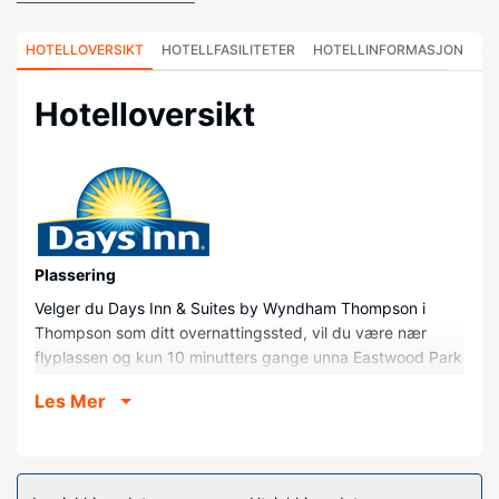
HOTELLOVERSIKT
HOTELLFASILITETER
HOTELLINFORMASJON
HO
Hotelloversikt
Plassering
Velger du Days Inn & Suites by Wyndham Thompson i
Thompson som ditt overnattingssted, vil du være nær
flyplassen og kun 10 minutters gange unna Eastwood Park
og North Centre Mall. Dette hotellet ligger 0,5 mi (0,8 km)
Les Mer
unna Plaza og 0,5 mi (0,9 km) unna Thompson Public
Library.
Rom
Føl deg som hjemme i et av de 73 gjesterommene, som har