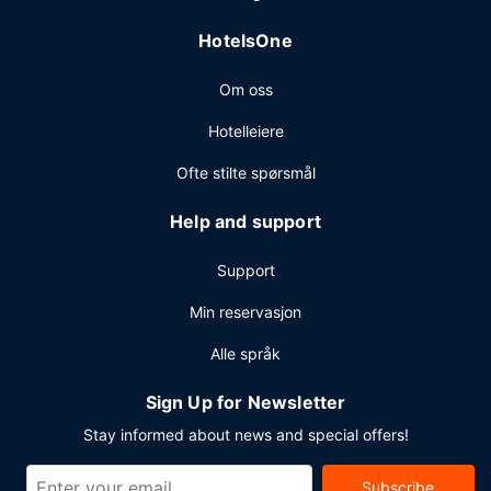
kvadratmeter, blant annet konferanserom og møterom.
HotelsOne
Gjestene tilbys ubetjent parkering (inkludert) på stedet.
Om oss
Hotelleiere
Ofte stilte spørsmål
Help and support
Support
Min reservasjon
Alle språk
Sign Up for Newsletter
Stay informed about news and special offers!
Subscribe