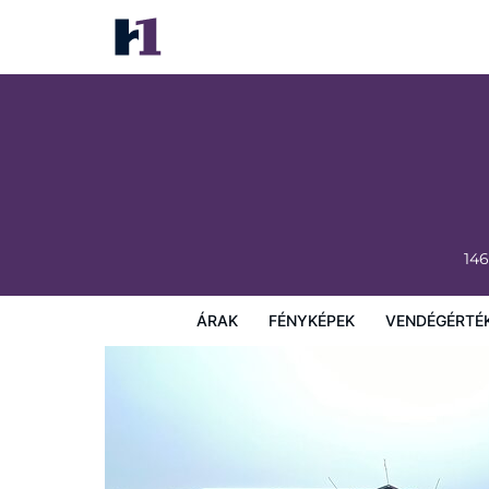
Burntwood Hotel
Árak
Fényképek
Vendégértékelések
Térkép
Sz
146
ÁRAK
FÉNYKÉPEK
VENDÉGÉRTÉ