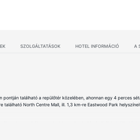
EK
SZOLGÁLTATÁSOK
HOTEL INFORMÁCIÓ
A 
n pontján található a repülőtér közelében, ahonnan egy 4 perces s
re található North Centre Mall, ill. 1,3 km-re Eastwood Park helyszíneit
lt szoba egyikében, melyekben mikrohullámú sütők is található. Ing
nd a vendégek kikapcsolódását szolgálja. A(z) privát fürdőszoba (k
és hajszárító. A kényelmi felszerelések és szolgáltatások közé tartozi