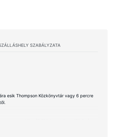
SZÁLLÁSHELY SZABÁLYZATA
étára esik Thompson Közkönyvtár vagy 6 percre
ől.
yenes vezeték nélküli internet-hozzáférés és a
izárólag azok, melyekben van zuhanyzó is)
k telefon, széfek és íróasztal is.