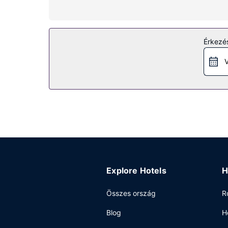
Az ingatlanhoz tartozó felszereltség
Ha egy kicsit aktívabb időtöltésre vágyik, akkor
kívül az egyéb szolgáltatások és létesítmények k
Érkezés
következők: piknikező hely és bankett-terem.
V
Étterem
Próbáld ki Grapes Manitoba, a helyi étterem kín
szobaszerviz. Zárd a napot egy frissítő itallal a 
Egyéb felszereltség
A szálláshelyen business center, ingyenes újságo
egyéni parkolás biztosított a helyszínen.
Explore Hotels
H
Összes ország
R
Blog
H