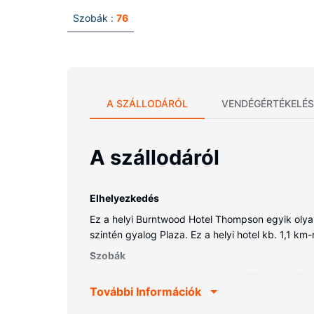
Szobák :
76
A SZÁLLODÁRÓL
VENDÉGÉRTÉKELÉS
A szállodáról
Elhelyezkedés
Ez a helyi Burntwood Hotel Thompson egyik olya
szintén gyalog Plaza. Ez a helyi hotel kb. 1,1 km-
Szobák
Helyezze magát kényelembe a(z) 76 légkondicioná
További Információk
televíziókon nézhető kábelcsatornák kínálata mi
felszerelései közé tartozik ingyenes piperecikkek 