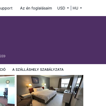
upport
Az én foglalásaim
USD
HU
6659
CIÓ
A SZÁLLÁSHELY SZABÁLYZATA