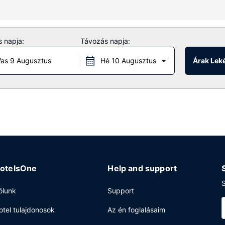
 vegye igénybe a helyszíni szabadidős szolgáltatásokat és létesítmén
özé tartozik ingyenes wifihozzáférés és concierge szolgálat. A hotel
 napja:
Távozás napja:
as 9 Augusztus
Hé 10 Augusztus
Árak Lek
álatát, amiben ebéd vagy vacsora menü is szerepel hotel területén. 
bár/társalgó kínálatából. Ingyenes rendelésre főtt reggeli reggelit sz
k és vegytisztítási/ruhatisztítási szolgáltatások is igénybe vehető
otelsOne
Help and support
S
ólunk
Support
otel tulajdonosok
Az én foglalásaim