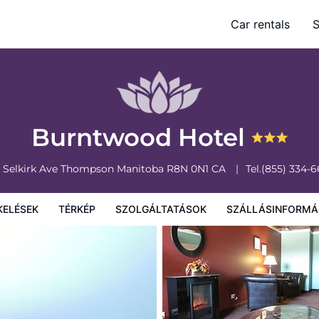
Car rentals
S
olgáltatások
Szállásinformáció
A szálláshely szabályzata
Burntwood Hotel
 Selkirk Ave
Thompson
Manitoba
R8N 0N1
CA
Tel.
(855) 334-
KELÉSEK
TÉRKÉP
SZOLGÁLTATÁSOK
SZÁLLÁSINFORMÁ