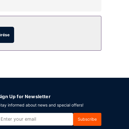
yeket, mint például a(z) fitneszlétesítmény. Ezen
 kiegészítő szolgáltatásai között szerepelnek a
érése
Inkább a szobádban ennél? Erre is van megoldás:
olgálnak fel ingyenes reggeli naponta.
. Az autóval érkező vendégek számára ingyenes
Sign Up for Newsletter
tay informed about news and special offers!
Subscribe