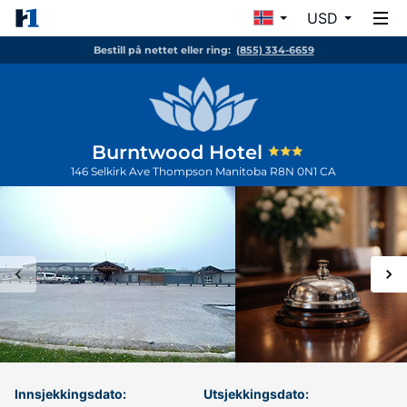
USD
Bestill på nettet eller ring:
(855) 334-6659
Burntwood Hotel
146 Selkirk Ave
Thompson
Manitoba
R8N 0N1
CA
Innsjekkingsdato:
Utsjekkingsdato: