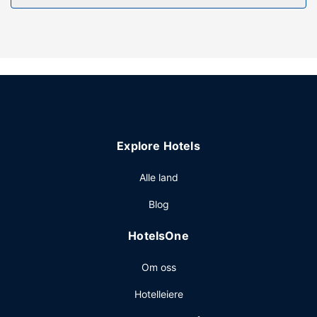
og concierge-tjenester. Dette hotellet har i tillegg
piknikområde og bankettsal.
Restaurant
Kom og spis lunsj eller middag i dette hotellets restaurant,
Grapes Manitoba, eller bli på rommet og benytt deg av
romservice. Rund av dagen med noe å drikke i
baren/loungen. Ferdiglaget frokost er inkludert og serveres
daglig.
Explore Hotels
Andre fasiliteter
Gjester har tilgang til blant annet et forretningssenter,
Alle land
aviser i lobbyen (inkludert) og renseri-/vaskeritjenester.
Blog
Gjestene tilbys ubetjent parkering (inkludert) på stedet.
HotelsOne
Om oss
Hotelleiere