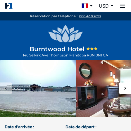
USD
Réservation par téléphone :
866 430 2692
Burntwood Hotel
146 Selkirk Ave
Thompson
Manitoba
R8N 0N1
CA
Date d'arrivée :
Date de départ :