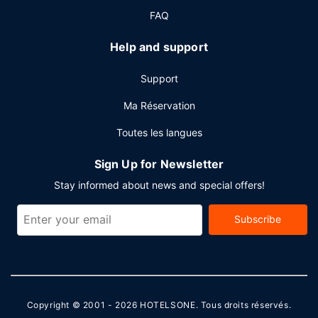
FAQ
Autres services
Les équipements et services proposés incluent un centre
Help and support
d'affaires, des journaux gratuits dans le hall et un service
de nettoyage à sec / blanchisserie. Un parking gratuit est
Support
disponible dans l'enceinte de l'hébergement.
Ma Réservation
Toutes les langues
Sign Up for Newsletter
Stay informed about news and special offers!
Subscribe
Copyright © 2001 - 2026
HOTELSONE
. Tous droits réservés.