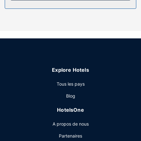
l'hébergement comprennent un téléphone, mais aussi un
coffre-fort et un bureau.
Les services sur place
Profitez des options de loisirs (un centre de fitness par
exemple) et des nombreux équipements et services qui
caractérisent l'hébergement, notamment l'accès Wi-Fi à
Internet gratuit et un service de conciergerie. Parmi les
services et équipements offerts par cet hôtel vous trouvez
également une aire de pique-nique et une salle de
Explore Hotels
banquet.
Restaurant
Tous les pays
Tout est prévu sur place pour régaler vos papilles ! Ne
Blog
manquez pas la cuisine généreuse de Grapes Manitoba, le
restaurant de cet hôtel qui vous servira le déjeuner et le
HotelsOne
dîner. Si vous préférez le confort de votre chambre, vous
pourrez compter sur un service d'étage très pratique. Pour
A propos de nous
bien finir la journée, vous trouverez sur place un bar /
salon. Un petit déjeuner préparé à la commande gratuit est
Partenaires
servi tous les jours.