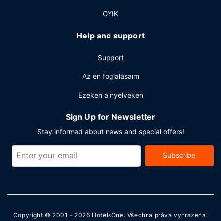
maradnál, van kényelmesebb megoldás is: 24 órás
szobaszerviz. Leeresztenél kicsit? Látogass el a szálláson
GYIK
található bár/társalgó, tengerparti bár vagy medence
melletti bár egyikébe. Svédasztalos kínálat reggeli felár
Help and support
ellenében elérhető naponta reggeli 7:00 és 11:00 között.
Support
Egyéb felszereltség
A szálláshelyen gyorsított kijelentkezési lehetőség,
Az én foglalásaim
ingyenes újságok és vegytisztítási/ruhatisztítási
Ezeken a nyelveken
szolgáltatások is igénybe vehető. A(z) hotel 2
rendezvénytermet kínál különböző események
Sign Up for Newsletter
lebonyolítására.
Stay informed about news and special offers!
Subscribe
Copyright © 2001 - 2026
HotelsOne
. Všechna práva vyhrazena.