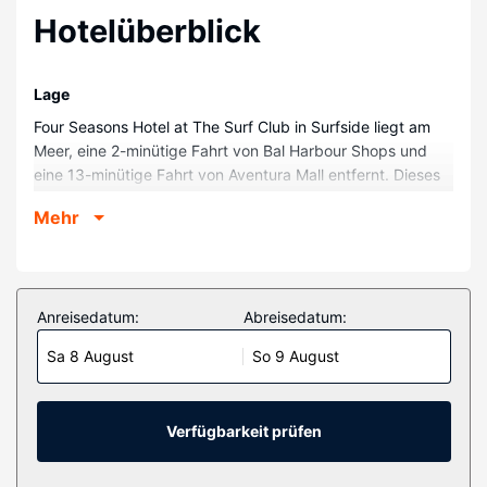
Hotelüberblick
Lage
Four Seasons Hotel at The Surf Club in Surfside liegt am
Meer, eine 2-minütige Fahrt von Bal Harbour Shops und
eine 13-minütige Fahrt von Aventura Mall entfernt. Dieses
Hotel in Strandnähe ist 10,7 km von Lummus Park Beach
Mehr
(Strand) und 11,1 km von Lincoln Road Mall entfernt.
Zimmer
Fühl dich in einem der 77 Zimmer, die Minibar und
Espressomaschine bieten, wie zu Hause. Dein Pillowtop
Anreisedatum:
Abreisedatum:
Bett bietet Daunenbettdecken und Bettwäsche aus
Sa 8 August
So 9 August
ägyptischer Baumwolle. Flachbildfernseher mit
Kabelempfang garantieren Unterhaltung und es gibt
außerdem einen WLAN-Internetzugang (kostenlos). Die
Badezimmer bieten Designer-Toilettenartikel und
Verfügbarkeit prüfen
Haartrockner.