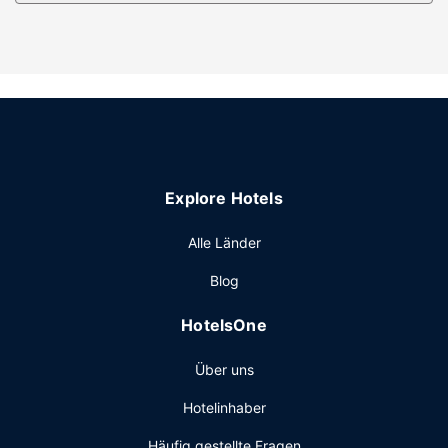
Ausstattung der Anlage
Entspann dich im Wellnessbereich, der Massagen,
Körperbehandlungen und Gesichtsbehandlungen bietet.
Sicher wirst du die Freizeiteinrichtungen zu schätzen
wissen, zu denen Folgendes gehört: 2 Außenpools, Sauna
und Fitnessbereich (rund um die Uhr geöffnet). Dieses
Hotel bietet auch ein Concierge-Service, ein
Souvenirladen/Kiosk und ein Friseursalon.
Restaurant
Explore Hotels
Genieße mediterrane Küche im Le Sirenuse Champagne
Alle Länder
Bar, einem der 3 Restaurants dieses Hotels, oder nutz den
Zimmerservice (rund um die Uhr). Still deinen Durst an der
Blog
Bar/Lounge, der Strandbar oder der Poolbar. Gegen
Gebühr wird täglich von 07:00 Uhr bis 11:00 Uhr ein
HotelsOne
Frühstücksbuffet angeboten.
Sonstige Einrichtungen
Über uns
Zum Angebot gehören ein Express-Check-out, kostenlose
Hotelinhaber
Zeitungen in der Lobby und ein Textilreinigungsservice.
Für Veranstaltungen beherbergt dieses Hotel 2
Häufig gestellte Fragen