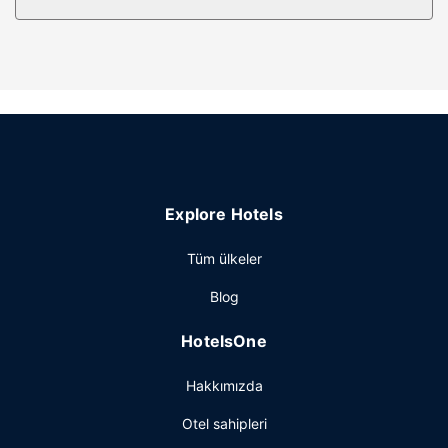
Otelin güzelliği
Misafirlerimize tam donanımlı spada masaj, vücut bakımı
ve yüz bakımı sunulmaktadır. Misafirlerimiz için 2 açık
yüzme havuzu, sauna ve 24 saat açık spor salonu
mevcuttur. Bu otelde ayrıca danışma (concierge)
hizmetleri, otelde hediyelik eşya dükkânı/gazete standı ve
kuaför sunulmaktadır.
Restoran
Explore Hotels
Akdeniz mutfağı alanında uzman olan Le Sirenuse
Champagne Bar yemek servisi için ideal, bu otelde toplam
Tüm ülkeler
3 restoran var; isterseniz 24 saat oda servisi imkanı da
mevcut. Misafirlere içecek servisi yapan bar/oturma
Blog
salonu, plaj bar veya havuz kenarı barı mevcut. Misafirlere
her gün 7 ve 11 arasında ücretli açık büfe kahvaltı servisi
HotelsOne
yapılmaktadır.
Diğer güzellikler
Hakkımızda
Misafirler için hızlı çıkış, lobide ücretsiz gazete servisi ve
Otel sahipleri
kuru temizleme/çamaşır yıkama servisi mevcuttur. Bu