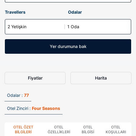
Travellers
Odalar
2 Yetişkin
1 Oda
Yer durumuna bak
Fiyatlar
Harita
Odalar :
77
Otel Zinciri :
Four Seasons
OTEL ÖZET
OTEL
OTEL
OTEL
BILGILERI
ÖZELLIKLERI
BILGISI
KOŞULLARI