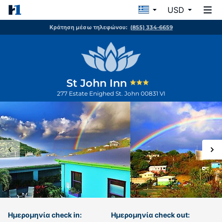
USD
Κράτηση μέσω τηλεφώνου:
(855) 334-6659
St John Inn
277 Estate Enighed
St. John
00831
VI
Ημερομηνία check in:
Ημερομηνία check out: