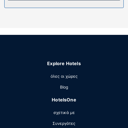
μαλλιών.
Παροχές καταλύματος
Επωφεληθείτε από τις ψυχαγωγικές δυνατότητες, όπως
εξωτερική πισίνα ή απολαύστε τη θέα από το αίθριο και
τον κήπο. Οι επιπλέον παροχές σε αυτό το ξενοδοχείο
περιλαμβάνουν δωρεάν ασύρματο ίντερνετ, υπηρεσίες
concierge και υπηρεσίες γάμου.
Εστιατόριο
Explore Hotels
Σερβίρεται δωρεάν πρωινό (ευρωπαϊκό) καθημερινά
μεταξύ 8:30 π.μ. - 10:00 π.μ..
όλες οι χώρες
Άλλες παροχές
Blog
Στις σημαντικές παροχές περιλαμβάνονται γρήγορο
check-out, πολύγλωσσο προσωπικό και αποθήκευση
HotelsOne
αποσκευών. Στους χώρους μας θα βρείτε δωρεάν
στάθμευση χωρίς παρκαδόρο.
σχετικά με
Συνεργάτες