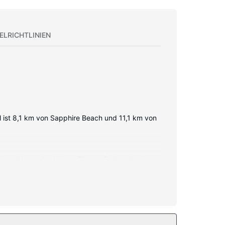
ELRICHTLINIEN
el ist 8,1 km von Sapphire Beach und 11,1 km von
wie zu Hause. In deinem Zimmer findest du ein
atellitenempfang. Es sind eigene Badezimmer mit
ießen: Terrasse und Garten. Zu den Highlights,