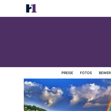
St John Inn
Preise
Fotos
Bewertungen
Karte
Hotelausstatt
PREISE
FOTOS
BEWER