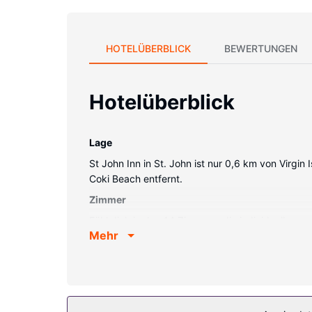
HOTELÜBERBLICK
BEWERTUNGEN
Hotelüberblick
Lage
St John Inn in St. John ist nur 0,6 km von Virgi
Coki Beach entfernt.
Zimmer
Fühl dich in den 14 Zimmern, die individuell aus
Mehr
Memory-Foam-Bett mit hochwertige Bettwaren vor
Duschen vorhanden, die über kostenlose Toilette
Ausstattung der Anlage
Nutz folgende Freizeiteinrichtung: Außenpool. 
die dieses Hotel bietet, gehören zudem kostenl