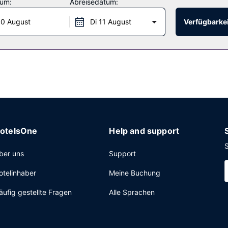
tum:
Abreisedatum:
0 August
Di 11 August
Verfügbarkei
äglich von 08:30 Uhr bis 10:00 Uhr angeboten.
hrsprachiges Personal und eine Gepäckaufbewahrung. Vor Ort gibt e
otelsOne
Help and support
S
ber uns
Support
otelinhaber
Meine Buchung
äufig gestellte Fragen
Alle Sprachen