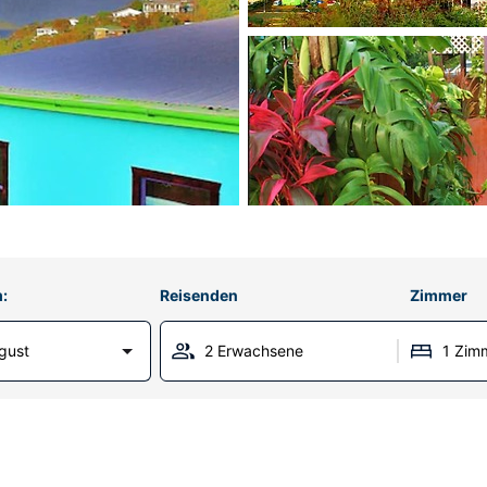
:
Reisenden
Zimmer
gust
2 Erwachsene
1 Zim