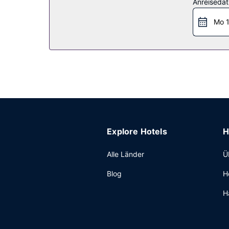
Anreiseda
Restaurant
Mo 1
Ein inbegriffenes kontinentales Frühstück wird t
Sonstige Einrichtungen
Zum Angebot gehören ein Express-Check-out, me
Explore Hotels
H
Alle Länder
Ü
Blog
H
H