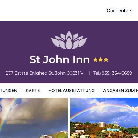
Car rentals
ung
Angaben zum Hotel
Hotelrichtlinien
St John Inn
277 Estate Enighed
St. John
00831
VI
Tel.
(855) 334-6659
TUNGEN
KARTE
HOTELAUSSTATTUNG
ANGABEN ZUM 